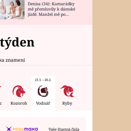
Denisa (34): Kamarádky
mě přemluvily k dámské
jízdě. Manžel mě po
návratu zaskočil
 týden
ika znamení
21.1. - 20.2.
c
Kozoroh
Vodnář
Ryby
Vaše šťastná čísla