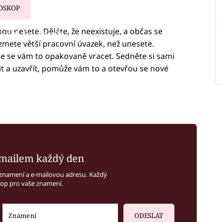
OSKOP
ou nesete. Děláte, že neexistuje, a občas se
iled to fetch
ezmete větší pracovní úvazek, než unesete.
de se vám to opakovaně vracet. Sedněte si sami
t a uzavřít, pomůže vám to a otevřou se nové
mailem každý den
znamení a e-mailovou adresu. Každý
kop pro vaše znamení.
ODESLAT