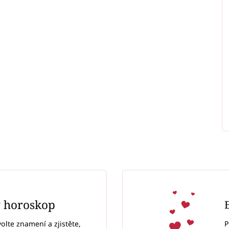
ý horoskop
P
volte znamení a zjistěte,