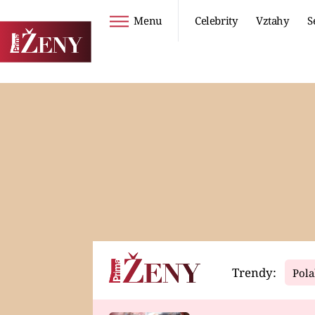
Menu
Celebrity
Vztahy
S
Seriály
Životní styl
ZOO
DIETY A HUBNUTÍ
PROSTŘENO!
CESTOVÁNÍ A
DOVOLENÁ
DUCH
ZDRAVÍ
Trendy:
Pola
Horoskopy
Video
ASTROČLÁNKY
SERIÁLY