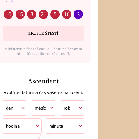
10
15
3
21
5
16
2
ZKUSTE ŠTĚSTÍ
Ministerstvo financí varuje: Účastí na hazardní
hře může vzniknout závislost ⑱
Ascendent
Vyplňte datum a čas vašeho narození: