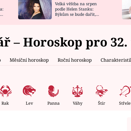
Velká věštba na srpen
NOVINKY
ZAHRADA
a:
podle Helen Stanku:
y
Býkům se bude dařit,
VIDEORECEPTY
DESIGN
Vodnáře čeká jízda
ř – Horoskop pro 32.
p
Měsíční horoskop
Roční horoskop
Charakterist
Rak
Lev
Panna
Váhy
Štír
Střele