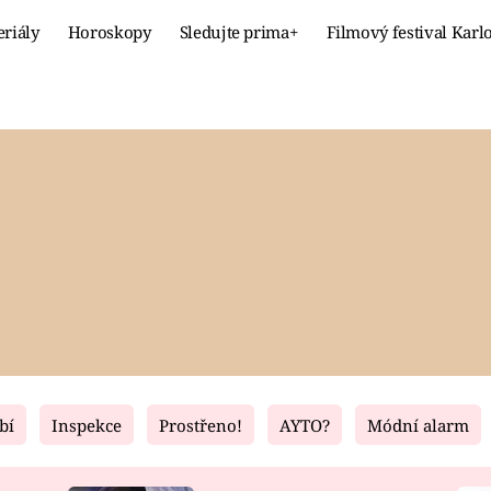
eriály
Horoskopy
Sledujte prima+
Filmový festival Karl
Celebrity
Recept
MÓDA A KRÁSA
HLAVNÍ JÍ
VZTAHY A SEX
SLADKÉ
PRIMA MAMINKA
ZDRAVÉ
bí
Inspekce
Prostřeno!
AYTO?
Módní alarm
Fresh
Living
RECEPTY
BYDLENÍ