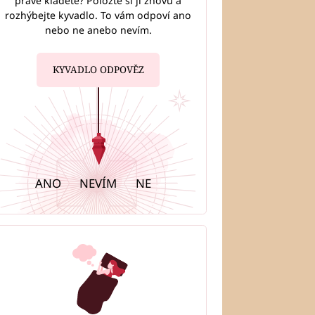
právě kladete? Položte si ji znovu a
rozhýbejte kyvadlo. To vám odpoví ano
nebo ne anebo nevím.
KYVADLO ODPOVĚZ
ANO
NEVÍM
NE