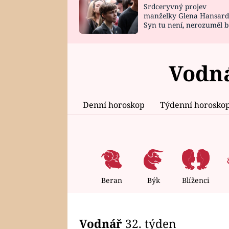
Srdceryvný projev
SNÁŘ
CELEBRITY
manželky Glena Hansard
Syn tu není, nerozuměl b
HOROSKOP NA
VAŘENÍ
tomu, vysvětlila
ROK 2023
Vodná
Denní horoskop
Týdenní horosko
Beran
Býk
Blíženci
Vodnář
32. týden