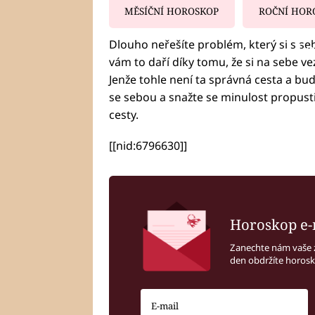
MĚSÍČNÍ HOROSKOP
ROČNÍ HOR
Dlouho neřešíte problém, který si s seb
Fa
vám to daří díky tomu, že si na sebe v
Jenže tohle není ta správná cesta a bu
se sebou a snažte se minulost propusti
cesty.
[[nid:6796630]]
Horoskop e-
Zanechte nám vaše 
den obdržíte horos