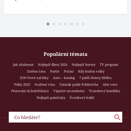
Populární témata
Jak zhubnout
Nejlepší filmy 2024
Nejlepší horory
TV program
Změna času
Partie
Počasí
Kdy budou volby
ZOO Nové začátky
Auto – katalog
7 pádů Honzy Dědka
Volby 2025
Svařené víno
Tatarák podle Pohlreicha
Aloe vera
Pěstování lichořeřišnice
Výpočet ascendentu
Tvarohové knedlíky
Nejlepší palačinky
Švestkový koláč