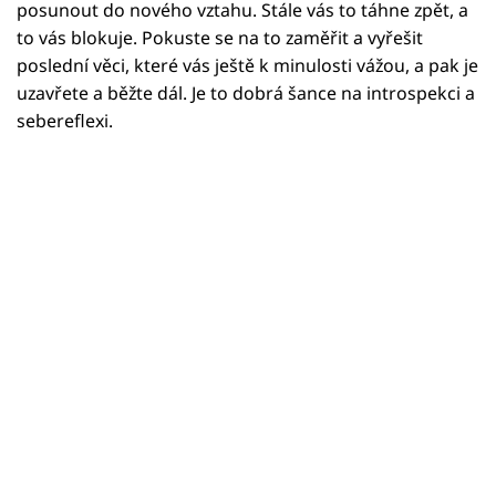
Horoskopy
posunout do nového vztahu. Stále vás to táhne zpět, a
to vás blokuje. Pokuste se na to zaměřit a vyřešit
Sledujte prima+
poslední věci, které vás ještě k minulosti vážou, a pak je
uzavřete a běžte dál. Je to dobrá šance na introspekci a
Filmový festival Karlovy Vary
sebereflexi.
Pořady
Mámy sobě
Přihlášení
Sledujte nás