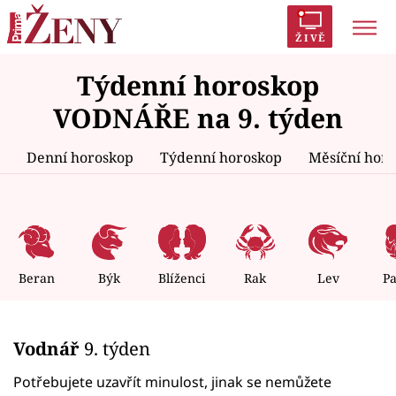
ŽIVĚ
Týdenní horoskop
Trendy:
Polabí
Inspekce
Prostřeno!
AYTO?
VODNÁŘE na 9. týden
Módní alarm
Zrádci
Proměny
Denní horoskop
Týdenní horoskop
Měsíční hor
Témata
Celebrity
Beran
Býk
Blíženci
Rak
Lev
P
Vztahy
Vodnář
9. týden
Seriály
Potřebujete uzavřít minulost, jinak se nemůžete