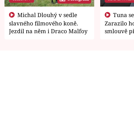
Michal Dlouhý v sedle
Tuna se chtěl vrátit domů.
slavného filmového koně.
Zarazilo ho
Jezdil na něm i Draco Malfoy
smlouvě př
zemřít