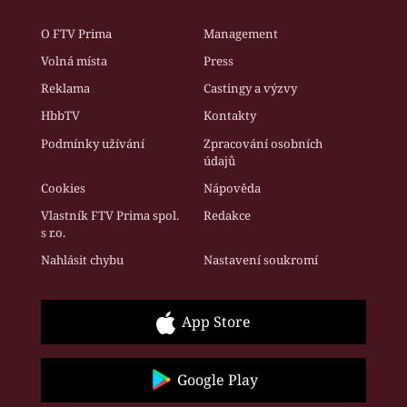
O FTV Prima
Management
Volná místa
Press
Reklama
Castingy a výzvy
HbbTV
Kontakty
Podmínky užívání
Zpracování osobních
údajů
Cookies
Nápověda
Vlastník FTV Prima spol.
Redakce
s r.o.
Nahlásit chybu
Nastavení soukromí
App Store
Google Play