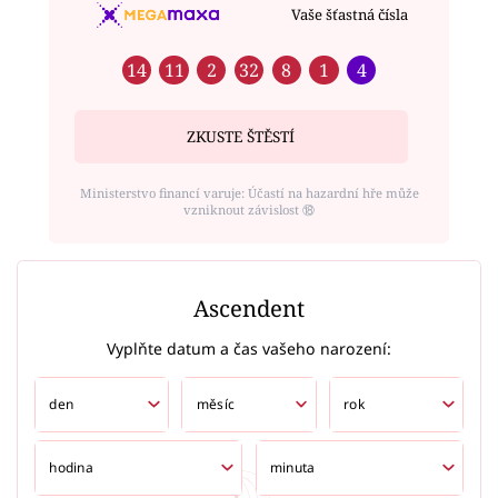
Vaše šťastná čísla
14
11
2
32
8
1
4
ZKUSTE ŠTĚSTÍ
Ministerstvo financí varuje: Účastí na hazardní hře může
vzniknout závislost ⑱
Ascendent
Vyplňte datum a čas vašeho narození: