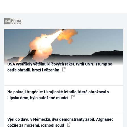
USA vystřílely většinu klíčových raket, tvrdí CNN. Trump se
ostře ohradil, hrozí i vězením
Na pokraji tragédie: Ukrajinské letadlo, které ohrožoval v
Lipsku dron, bylo naložené municí
Vjel do davu v Německu, dva demonstranty zabil. Afghánec
dožije za mřížemi, rozhodl soud