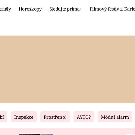
eriály
Horoskopy
Sledujte prima+
Filmový festival Karl
Celebrity
Recept
MÓDA A KRÁSA
HLAVNÍ JÍ
VZTAHY A SEX
SLADKÉ
PRIMA MAMINKA
ZDRAVÉ
bí
Inspekce
Prostřeno!
AYTO?
Módní alarm
Fresh
Living
RECEPTY
BYDLENÍ