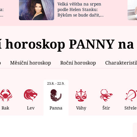
Velká věštba na srpen
NOVINKY
ZAHRADA
a:
podle Helen Stanku:
y
Býkům se bude dařit,
VIDEORECEPTY
DESIGN
Vodnáře čeká jízda
 horoskop PANNY na 
p
Měsíční horoskop
Roční horoskop
Charakterist
23.8. - 22.9.
Rak
Lev
Panna
Váhy
Štír
Střele