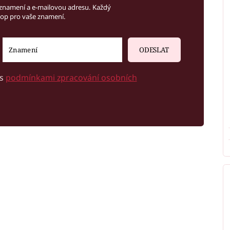
znamení a e-mailovou adresu. Každý
kop pro vaše znamení.
ODESLAT
 s
podmínkami zpracování osobních