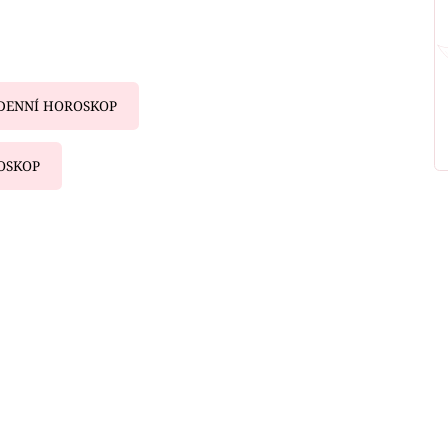
DENNÍ HOROSKOP
OSKOP
iled to fetch