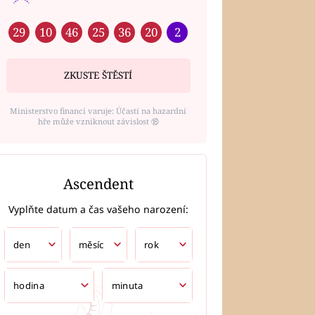
29
10
46
25
36
20
2
ZKUSTE ŠTĚSTÍ
Ministerstvo financí varuje: Účastí na hazardní
hře může vzniknout závislost ⑱
Ascendent
Vyplňte datum a čas vašeho narození: