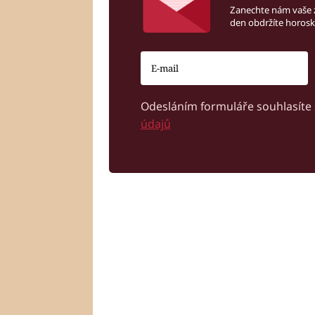
Zanechte nám vaše 
den obdržíte horos
Odesláním formuláře souhlasíte
údajů