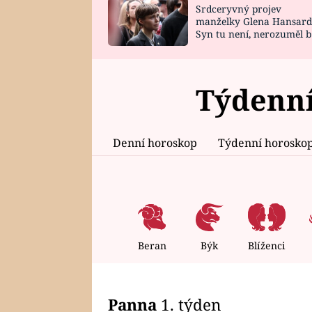
Srdceryvný projev
SNÁŘ
CELEBRITY
manželky Glena Hansard
Syn tu není, nerozuměl b
HOROSKOP NA
VAŘENÍ
tomu, vysvětlila
ROK 2023
Týdenní
Denní horoskop
Týdenní horosko
Beran
Býk
Blíženci
Panna
1. týden