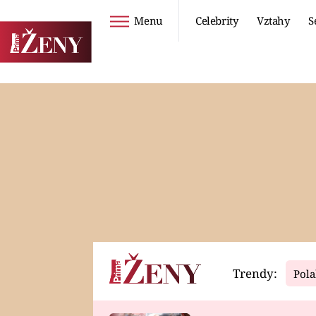
Menu
Celebrity
Vztahy
S
Seriály
Životní styl
ZOO
DIETY A HUBNUTÍ
PROSTŘENO!
CESTOVÁNÍ A
DOVOLENÁ
DUCH
ZDRAVÍ
Trendy:
Pola
Horoskopy
Video
ASTROČLÁNKY
SERIÁLY