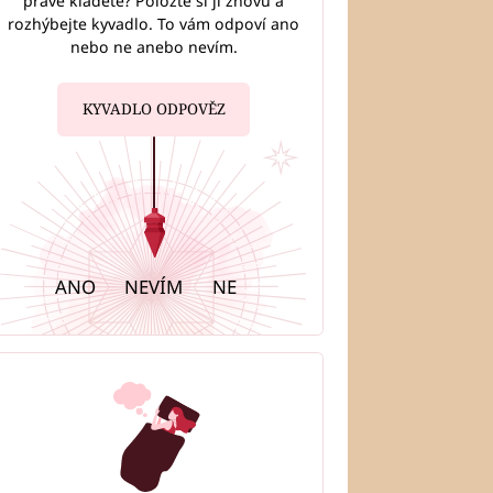
právě kladete? Položte si ji znovu a
rozhýbejte kyvadlo. To vám odpoví ano
nebo ne anebo nevím.
KYVADLO ODPOVĚZ
ANO
NEVÍM
NE