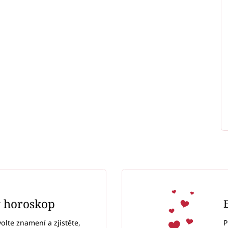
ý horoskop
P
volte znamení a zjistěte,