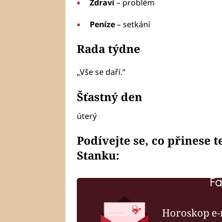
Zdraví
– problém
Peníze
– setkání
Rada týdne
„Vše se daří.“
Šťastný den
úterý
Podívejte se, co přinese 
Stanku:
Fa
Horoskop e-