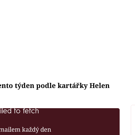
tento týden podle kartářky Helen
iled to fetch
mailem každý den