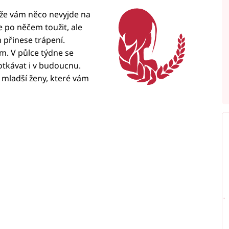
 že vám něco nevyjde na
e po něčem toužit, ale
 přinese trápení.
m. V půlce týdne se
otkávat i v budoucnu.
mladší ženy, které vám