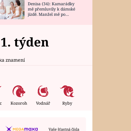
Denisa (34): Kamarádky
mě přemluvily k dámské
jízdě. Manžel mě po
návratu zaskočil
1. týden
ika znamení
c
Kozoroh
Vodnář
Ryby
Vaše šťastná čísla