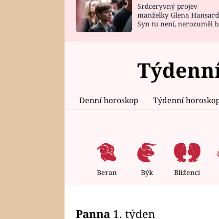
Srdceryvný projev
SNÁŘ
CELEBRITY
manželky Glena Hansard
Syn tu není, nerozuměl b
HOROSKOP NA
VAŘENÍ
tomu, vysvětlila
ROK 2023
Týdenní
Denní horoskop
Týdenní horosko
Beran
Býk
Blíženci
Panna
1. týden