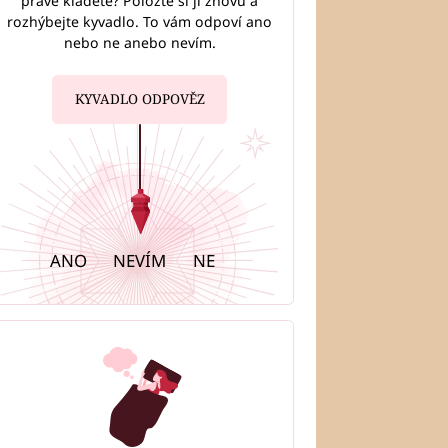
právě kladete? Položte si ji znovu a
rozhýbejte kyvadlo. To vám odpoví ano
nebo ne anebo nevím.
KYVADLO ODPOVĚZ
ANO
NEVÍM
NE