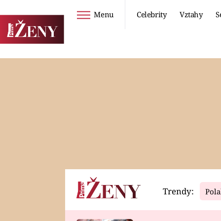
Menu
Celebrity
Vztahy
S
Seriály
Životní styl
ZOO
DIETY A HUBNUTÍ
PROSTŘENO!
CESTOVÁNÍ A
DOVOLENÁ
DUCH
ZDRAVÍ
Trendy:
Pola
Horoskopy
Video
ASTROČLÁNKY
SERIÁLY