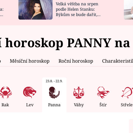
Velká věštba na srpen
NOVINKY
ZAHRADA
a:
podle Helen Stanku:
y
Býkům se bude dařit,
VIDEORECEPTY
DESIGN
Vodnáře čeká jízda
 horoskop PANNY na 
p
Měsíční horoskop
Roční horoskop
Charakterist
23.8. - 22.9.
Rak
Lev
Panna
Váhy
Štír
Střele