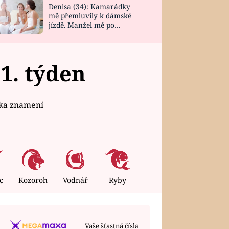
Denisa (34): Kamarádky
mě přemluvily k dámské
jízdě. Manžel mě po
návratu zaskočil
1. týden
ika znamení
c
Kozoroh
Vodnář
Ryby
Vaše šťastná čísla