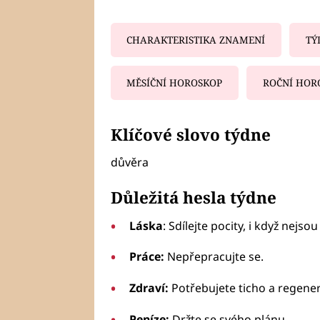
CHARAKTERISTIKA ZNAMENÍ
TÝ
MĚSÍČNÍ HOROSKOP
ROČNÍ HOR
Fa
Klíčové slovo týdne
důvěra
Důležitá hesla týdne
Láska
: Sdílejte pocity, i když nejs
Práce:
Nepřepracujte se.
Zdraví:
Potřebujete ticho a regener
Peníze:
Držte se svého plánu.