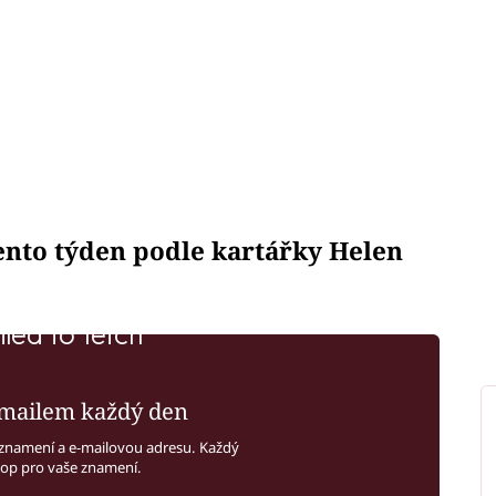
tento týden podle kartářky Helen
iled to fetch
mailem každý den
znamení a e-mailovou adresu. Každý
kop pro vaše znamení.