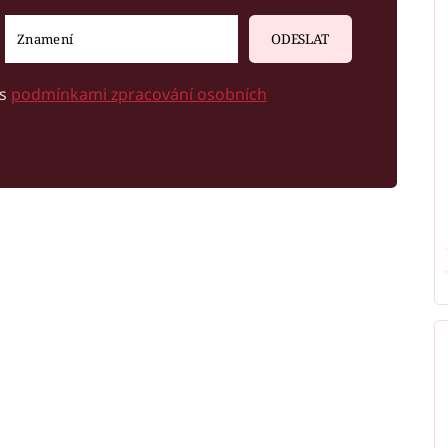
ODESLAT
 s
podmínkami zpracování osobních