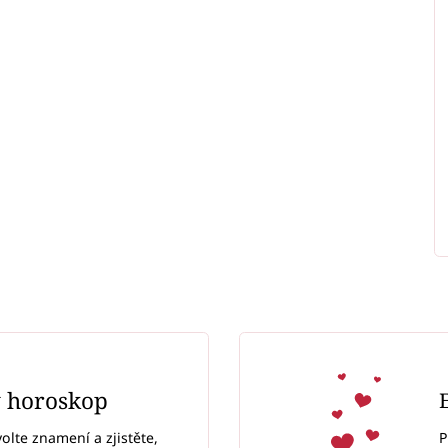
ý horoskop
P
volte znamení a zjistěte,