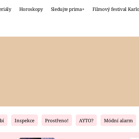
eriály
Horoskopy
Sledujte prima+
Filmový festival Karl
Celebrity
Recept
MÓDA A KRÁSA
HLAVNÍ JÍ
VZTAHY A SEX
SLADKÉ
PRIMA MAMINKA
ZDRAVÉ
bí
Inspekce
Prostřeno!
AYTO?
Módní alarm
Fresh
Living
RECEPTY
BYDLENÍ