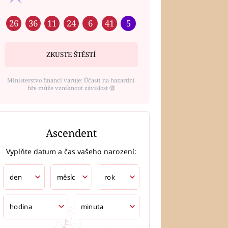
26
36
11
24
6
41
5
ZKUSTE ŠTĚSTÍ
Ministerstvo financí varuje: Účastí na hazardní
hře může vzniknout závislost ⑱
Ascendent
Vyplňte datum a čas vašeho narození: