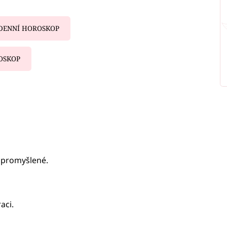
DENNÍ HOROSKOP
OSKOP
iled to fetch
ou promyšlené.
aci.