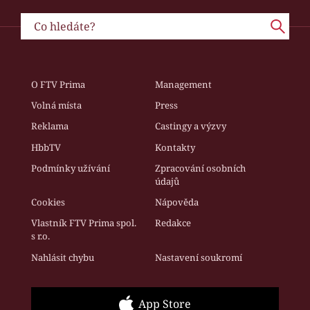
O FTV Prima
Management
Volná místa
Press
Reklama
Castingy a výzvy
HbbTV
Kontakty
Podmínky užívání
Zpracování osobních
údajů
Cookies
Nápověda
Vlastník FTV Prima spol.
Redakce
s r.o.
Nahlásit chybu
Nastavení soukromí
App Store