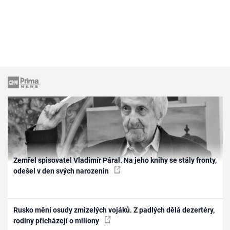
Zemřel spisovatel Vladimír Páral. Na jeho knihy se stály fronty,
odešel v den svých narozenin
Rusko mění osudy zmizelých vojáků. Z padlých dělá dezertéry,
rodiny přicházejí o miliony