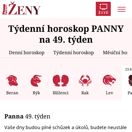
ŽIVĚ
Týdenní horoskop PANNY
Trendy:
Polabí
Inspekce
Prostřeno!
AYTO?
na 49. týden
Módní alarm
Zrádci
Proměny
Denní horoskop
Týdenní horoskop
Měsíční hor
23.8.
Témata
Celebrity
Beran
Býk
Blíženci
Rak
Lev
P
Vztahy
Panna
49. týden
Seriály
Vaše dny budou plné schůzek a úkolů, budete neustále