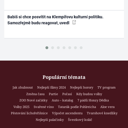
Babiš si chce posvítit na Klempířovu kulturní politiku.
Samozřejmě budu reagovat, uvedl
Populární témata
Jak zhubnout
Nejlepší filmy 2024
Nejlepší horory
TV program
Změna času
Partie
Počasí
Kdy budou volby
ZOO Nové začátky
Auto – katalog
7 pádů Honzy Dědka
Volby 2025
Svařené víno
Tatarák podle Pohlreicha
Aloe vera
Pěstování lichořeřišnice
Výpočet ascendentu
Tvarohové knedlíky
Nejlepší palačinky
Švestkový koláč