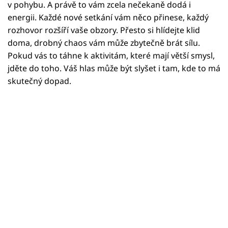
Horoskopy
v pohybu. A právě to vám zcela nečekaně dodá i
energii. Každé nové setkání vám něco přinese, každý
Sledujte prima+
rozhovor rozšíří vaše obzory. Přesto si hlídejte klid
doma, drobný chaos vám může zbytečně brát sílu.
Filmový festival Karlovy Vary
Pokud vás to táhne k aktivitám, které mají větší smysl,
jděte do toho. Váš hlas může být slyšet i tam, kde to má
Pořady
skutečný dopad.
Mámy sobě
Přihlášení
Sledujte nás