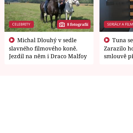
CELEBRITY
SERIÁLY A FIL
8 fotografií
Michal Dlouhý v sedle
Tuna se chtěl vrátit domů.
slavného filmového koně.
Zarazilo ho
Jezdil na něm i Draco Malfoy
smlouvě př
zemřít