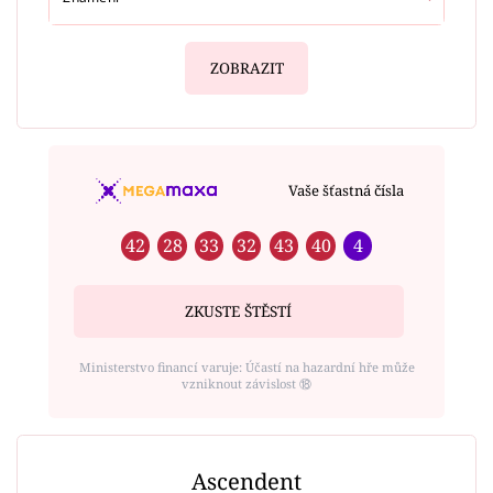
ZOBRAZIT
Vaše šťastná čísla
42
28
33
32
43
40
4
ZKUSTE ŠTĚSTÍ
Ministerstvo financí varuje: Účastí na hazardní hře může
vzniknout závislost ⑱
Ascendent