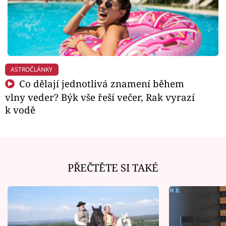
ASTROČLÁNKY
Co dělají jednotlivá znamení během
vlny veder? Býk vše řeší večer, Rak vyrazí
k vodě
PŘEČTĚTE SI TAKÉ