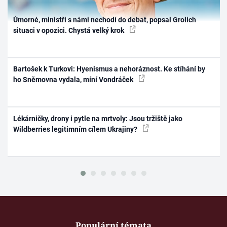
Úmorné, ministři s námi nechodí do debat, popsal Grolich
situaci v opozici. Chystá velký krok
Bartošek k Turkovi: Hyenismus a nehoráznost. Ke stíhání by
ho Sněmovna vydala, míní Vondráček
Lékárničky, drony i pytle na mrtvoly: Jsou tržiště jako
Wildberries legitimním cílem Ukrajiny?
Populární témata