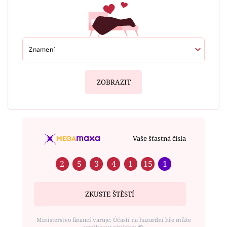
ZOBRAZIT
Vaše šťastná čísla
2
5
3
4
1
15
1
ZKUSTE ŠTĚSTÍ
Ministerstvo financí varuje: Účastí na hazardní hře může