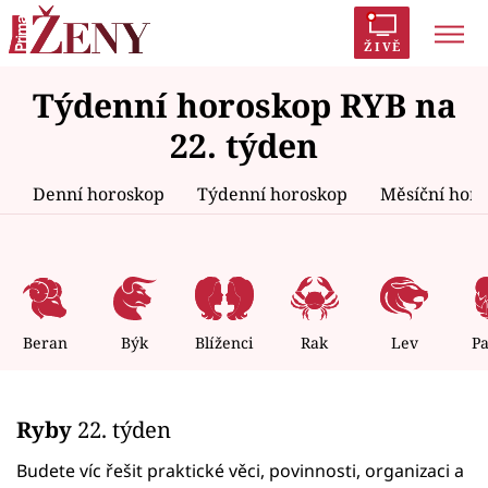
ŽIVĚ
Týdenní horoskop RYB na
Trendy:
Polabí
Inspekce
Prostřeno!
AYTO?
22. týden
Módní alarm
Zrádci
Proměny
Denní horoskop
Týdenní horoskop
Měsíční hor
Témata
Celebrity
Beran
Býk
Blíženci
Rak
Lev
P
Vztahy
Ryby
22. týden
Seriály
Budete víc řešit praktické věci, povinnosti, organizaci a