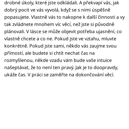
Horoskopy
drobné úkoly, které jste odkládali. A překvapí vás, jak
dobrý pocit ve vás vyvolá, když se s nimi úspěšně
Sledujte prima+
popasujete. Vlastně vás to nakopne k další činnosti a vy
tak zvládnete mnohem víc věcí, než jste si původně
Filmový festival Karlovy Vary
plánovali. V lásce se může objevit potřeba ujasnění, co
vlastně chcete a co ne. Pokud jste ve vztahu, mluvte
Pořady
konkrétně. Pokud jste sami, někdo vás zaujme svou
přímostí, ale budete si chtít nechat čas na
Mámy sobě
rozmyšlenou, někde vzadu vám bude vaše intuice
našeptávat, že to není ten pravý. Jak je to doopravdy,
ukáže čas. V práci se zaměřte na dokončování věcí.
Přihlášení
Sledujte nás