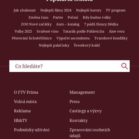
Jak zhubnout
Nejlepší filmy 2024
Nejlepší horory
TV program
Změna času
Partie
Počasí
Kdy budou volby
ZOO Nové začátky
Auto – katalog
7 pádů Honzy Dědka
Volby 2025
Svařené víno
Tatarák podle Pohlreicha
Aloe vera
Pěstování lichořeřišnice
Výpočet ascendentu
Tvarohové knedlíky
Nejlepší palačinky
Švestkový koláč
O FTV Prima
Management
Volná místa
Press
Reklama
Castingy a výzvy
HbbTV
Kontakty
Podmínky užívání
Zpracování osobních
údajů