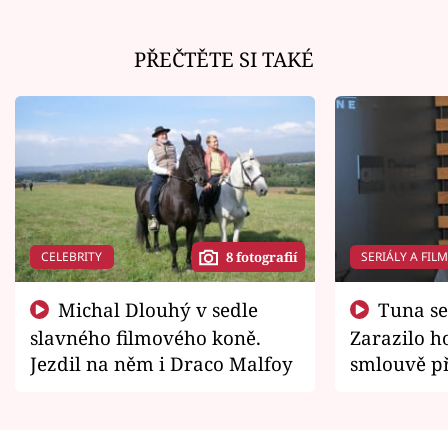
PŘEČTĚTE SI TAKÉ
CELEBRITY
SERIÁLY A FIL
8 fotografií
Michal Dlouhý v sedle
Tuna se chtěl vrátit domů.
slavného filmového koně.
Zarazilo ho
Jezdil na něm i Draco Malfoy
smlouvě př
zemřít