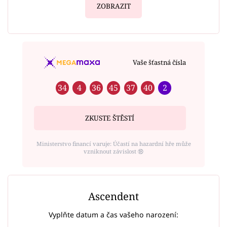
ZOBRAZIT
Vaše šťastná čísla
34
4
36
45
37
40
2
ZKUSTE ŠTĚSTÍ
Ministerstvo financí varuje: Účastí na hazardní hře může
vzniknout závislost ⑱
Ascendent
Vyplňte datum a čas vašeho narození: