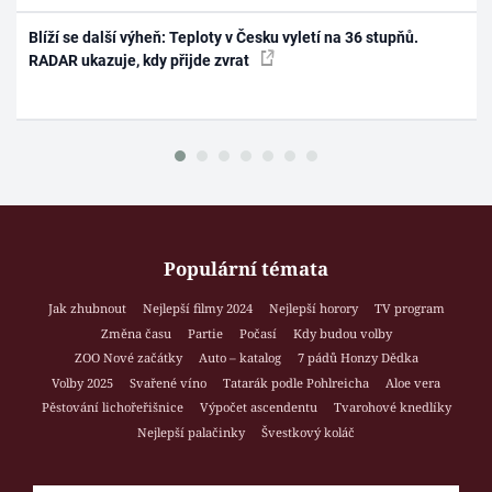
Blíží se další výheň: Teploty v Česku vyletí na 36 stupňů.
RADAR ukazuje, kdy přijde zvrat
Populární témata
Jak zhubnout
Nejlepší filmy 2024
Nejlepší horory
TV program
Změna času
Partie
Počasí
Kdy budou volby
ZOO Nové začátky
Auto – katalog
7 pádů Honzy Dědka
Volby 2025
Svařené víno
Tatarák podle Pohlreicha
Aloe vera
Pěstování lichořeřišnice
Výpočet ascendentu
Tvarohové knedlíky
Nejlepší palačinky
Švestkový koláč