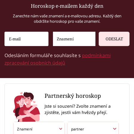
Horoskop e-mailem každý den
Zanechte nám vaše znamení a e-mailovou adresu. Každý den
obdržíte horoskop pro vaše znamení.
ODESLAT
Odesláním formuláře souhlasíte s
podmínkami
zpracování osobních údajů
Partnerský horoskop
Jste si souzení? Zvolte znamení a
zjistěte, jestli vám hvězdy přejí.