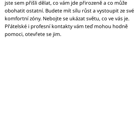
Horoskopy
jste sem přišli dělat, co vám jde přirozeně a co může
obohatit ostatní. Budete mít sílu růst a vystoupit ze své
Sledujte prima+
komfortní zóny. Nebojte se ukázat světu, co ve vás je.
Přátelské i profesní kontakty vám teď mohou hodně
Filmový festival Karlovy Vary
pomoci, otevřete se jim.
Pořady
Mámy sobě
Přihlášení
Sledujte nás