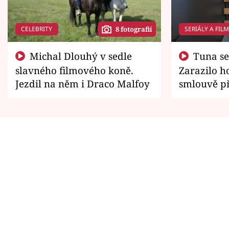
CELEBRITY
SERIÁLY A FIL
8 fotografií
Michal Dlouhý v sedle
Tuna se chtěl vrátit domů.
slavného filmového koně.
Zarazilo ho
Jezdil na něm i Draco Malfoy
smlouvě př
zemřít