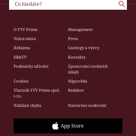
O FTV Prima
Management
Volná místa
Press
Reklama
Castingy a výzvy
HbbTV
Kontakty
Podmínky užívání
Zpracování osobních
údajů
Cookies
Nápověda
Vlastník FTV Prima spol.
Redakce
s r.o.
Nahlásit chybu
Nastavení soukromí
App Store