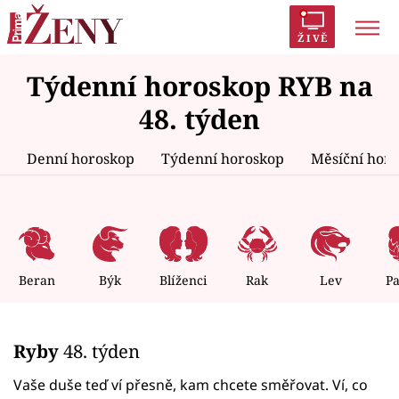
ŽIVĚ
Týdenní horoskop RYB na
Trendy:
Polabí
Inspekce
Prostřeno!
AYTO?
48. týden
Módní alarm
Zrádci
Proměny
Denní horoskop
Týdenní horoskop
Měsíční hor
Témata
Celebrity
Beran
Býk
Blíženci
Rak
Lev
P
Vztahy
Ryby
48. týden
Seriály
Vaše duše teď ví přesně, kam chcete směřovat. Ví, co