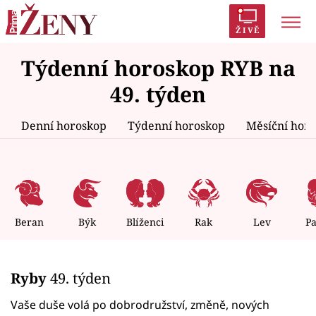
ŽIVĚ
Týdenní horoskop RYB na
Trendy:
Polabí
Inspekce
Prostřeno!
AYTO?
49. týden
Módní alarm
Zrádci
Proměny
Denní horoskop
Týdenní horoskop
Měsíční hor
Témata
Celebrity
Beran
Býk
Blíženci
Rak
Lev
P
Vztahy
Ryby
49. týden
Seriály
Vaše duše volá po dobrodružství, změně, nových