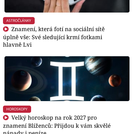
ASTROČLÁNKY
Znamení, která fotí na sociální sítě
úplně vše: Své sledující krmí fotkami
hlavně Lvi
HOROSKOPY
Velký horoskop na rok 2027 pro
znamení Blíženců: Přijdou k vám skvělé
nápady i peníze