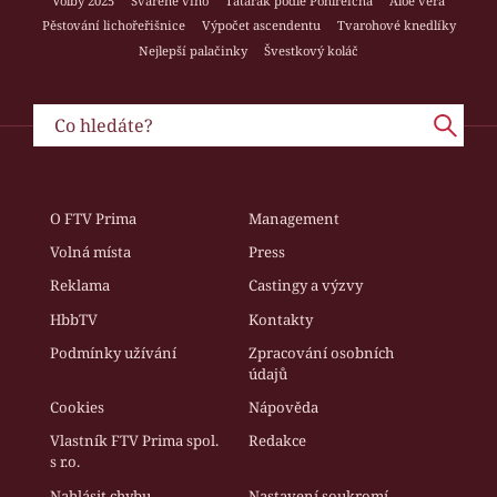
Volby 2025
Svařené víno
Tatarák podle Pohlreicha
Aloe vera
Pěstování lichořeřišnice
Výpočet ascendentu
Tvarohové knedlíky
Nejlepší palačinky
Švestkový koláč
O FTV Prima
Management
Volná místa
Press
Reklama
Castingy a výzvy
HbbTV
Kontakty
Podmínky užívání
Zpracování osobních
údajů
Cookies
Nápověda
Vlastník FTV Prima spol.
Redakce
s r.o.
Nahlásit chybu
Nastavení soukromí