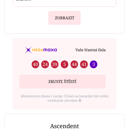
ZOBRAZIT
Vaše šťastná čísla
40
24
39
5
44
41
3
ZKUSTE ŠTĚSTÍ
Ministerstvo financí varuje: Účastí na hazardní hře může
vzniknout závislost ⑱
Ascendent