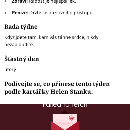
Zdraví:
Radost je nejlepší lék.
Peníze:
Držte se pozitivního přístupu.
Rada týdne
Když jdete tam, kam vás táhne srdce, nikdy
nezabloudíte.
Šťastný den
úterý
Podívejte se, co přinese tento týden
podle kartářky Helen Stanku:
Failed to fetch