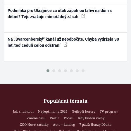
Podmínka pro Ukrajince za útok zápalnou lahví na dům s
dětmi? Tejc zvažuje mimořádný zásah
Na „Švarcenberský“ kanál už neodbočíte. Chyba vydržela 30
let, teď ceduli celou odstraní
Populární témata
Jak zhubnout
Nejlepší filmy 2024
Nejlepší horory
TV program
Změna času
Partie
Počasí
Kdy budou volby
ZOO Nové začátky
Auto – katalog
7 pádů Honzy Dědka