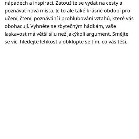
Horoskopy
nápadech a inspiraci. Zatoužíte se vydat na cesty a
poznávat nová místa. Je to ale také krásné období pro
Sledujte prima+
učení, čtení, poznávání i prohlubování vztahů, které vás
obohacují. Vyhněte se zbytečným hádkám, vaše
Filmový festival Karlovy Vary
laskavost má větší sílu než jakýkoli argument. Smějte
se víc, hledejte lehkost a obklopte se tím, co vás těší.
Pořady
Mámy sobě
Přihlášení
Sledujte nás