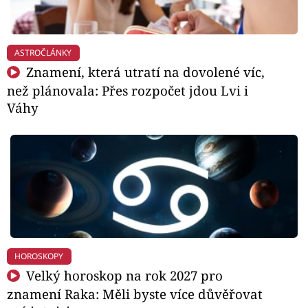
ASTROČLÁNKY
Znamení, která utratí na dovolené víc,
než plánovala: Přes rozpočet jdou Lvi i
Váhy
HOROSKOPY
Velký horoskop na rok 2027 pro
znamení Raka: Měli byste více důvěřovat