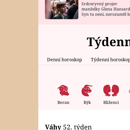
Srdceryvný projev
SNÁŘ
CELEBRITY
manželky Glena Hansard
Syn tu není, nerozuměl b
HOROSKOP NA
VAŘENÍ
tomu, vysvětlila
ROK 2023
Týdenn
Denní horoskop
Týdenní horosko
Beran
Býk
Blíženci
Váhy
52. týden