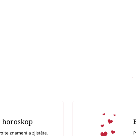
ý horoskop
P
volte znamení a zjistěte,