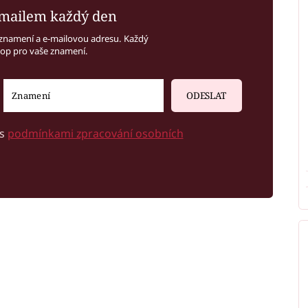
mailem každý den
znamení a e-mailovou adresu. Každý
kop pro vaše znamení.
ODESLAT
 s
podmínkami zpracování osobních