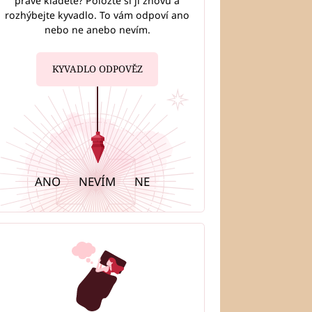
právě kladete? Položte si ji znovu a
rozhýbejte kyvadlo. To vám odpoví ano
nebo ne anebo nevím.
KYVADLO ODPOVĚZ
ANO
NEVÍM
NE