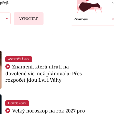
s
přejí.
VYPOČÍTAT
ASTROČLÁNKY
Znamení, která utratí na
dovolené víc, než plánovala: Přes
rozpočet jdou Lvi i Váhy
HOROSKOPY
Velký horoskop na rok 2027 pro