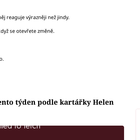
ěj reaguje výrazněji než jindy.
 když se otevřete změně.
o.
tento týden podle kartářky Helen
iled to fetch