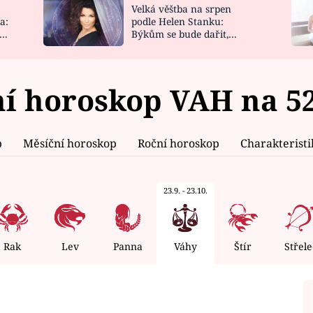
Velká věštba na srpen
NOVINKY
ZAHRADA
a:
podle Helen Stanku:
y
Býkům se bude dařit,
VIDEORECEPTY
DESIGN
Vodnáře čeká jízda
í horoskop VAH na 52
p
Měsíční horoskop
Roční horoskop
Charakterist
23.9. - 23.10.
Rak
Lev
Panna
Váhy
Štír
Střele