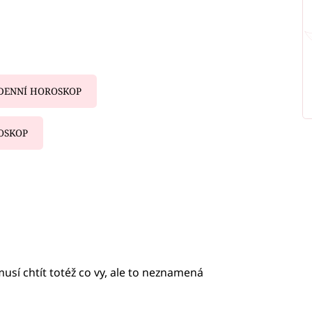
DENNÍ HOROSKOP
OSKOP
iled to fetch
usí chtít totéž co vy, ale to neznamená