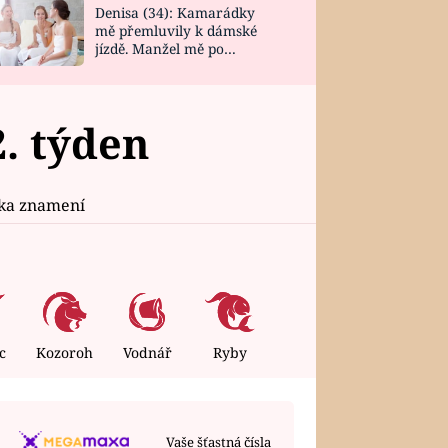
Denisa (34): Kamarádky
mě přemluvily k dámské
jízdě. Manžel mě po
návratu zaskočil
. týden
ika znamení
c
Kozoroh
Vodnář
Ryby
Vaše šťastná čísla