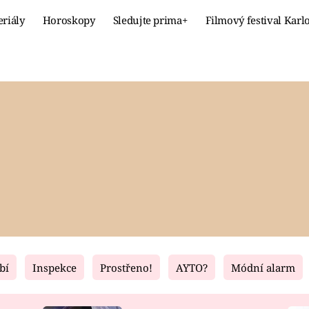
eriály
Horoskopy
Sledujte prima+
Filmový festival Karl
Celebrity
Recept
MÓDA A KRÁSA
HLAVNÍ JÍ
VZTAHY A SEX
SLADKÉ
PRIMA MAMINKA
ZDRAVÉ
bí
Inspekce
Prostřeno!
AYTO?
Módní alarm
Fresh
Living
RECEPTY
BYDLENÍ