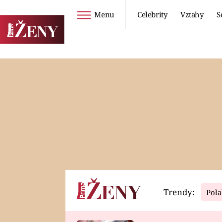
Menu
Celebrity
Vztahy
S
Seriály
Životní styl
ZOO
DIETY A HUBNUTÍ
PROSTŘENO!
CESTOVÁNÍ A
DOVOLENÁ
DUCH
ZDRAVÍ
Trendy:
Pola
Horoskopy
Video
ASTROČLÁNKY
SERIÁLY