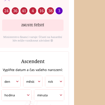
24
36
41
4
16
38
3
ZKUSTE ŠTĚSTÍ
Ministerstvo financí varuje: Účastí na hazardní
hře může vzniknout závislost ⑱
Ascendent
Vyplňte datum a čas vašeho narození: