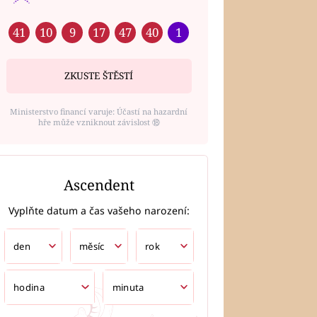
41
10
9
17
47
40
1
ZKUSTE ŠTĚSTÍ
Ministerstvo financí varuje: Účastí na hazardní
hře může vzniknout závislost ⑱
Ascendent
Vyplňte datum a čas vašeho narození: