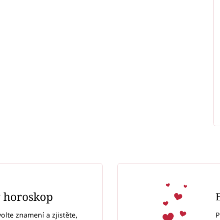
ý horoskop
P
volte znamení a zjistěte,