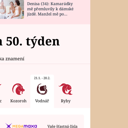
Denisa (34): Kamarádky
mě přemluvily k dámské
jízdě. Manžel mě po
návratu zaskočil
50. týden
ika znamení
21.1. - 20.2.
c
Kozoroh
Vodnář
Ryby
Vaše šťastná čísla