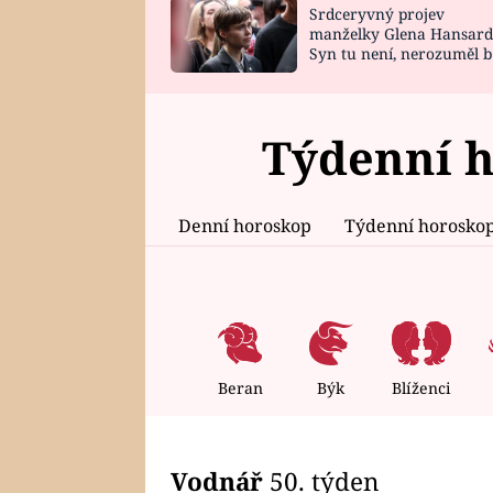
Srdceryvný projev
SNÁŘ
CELEBRITY
manželky Glena Hansard
Syn tu není, nerozuměl b
HOROSKOP NA
VAŘENÍ
tomu, vysvětlila
ROK 2023
Týdenní 
Denní horoskop
Týdenní horosko
Beran
Býk
Blíženci
Vodnář
50. týden