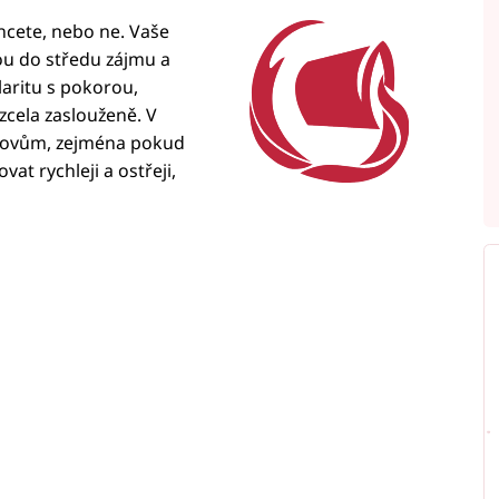
chcete, nebo ne. Vaše
ou do středu zájmu a
laritu s pokorou,
zcela zaslouženě. V
slovům, zejména pokud
at rychleji a ostřeji,