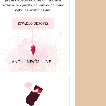
právě kladete? Položte si ji znovu a
rozhýbejte kyvadlo. To vám odpoví ano
nebo ne anebo nevím.
KYVADLO ODPOVĚZ
ANO
NEVÍM
NE