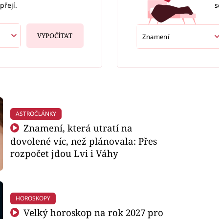
s
přejí.
VYPOČÍTAT
ASTROČLÁNKY
Znamení, která utratí na
dovolené víc, než plánovala: Přes
rozpočet jdou Lvi i Váhy
HOROSKOPY
Velký horoskop na rok 2027 pro