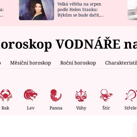
Velká věštba na srpen
NOVINKY
ZAHRADA
a:
podle Helen Stanku:
y
Býkům se bude dařit,
VIDEORECEPTY
DESIGN
Vodnáře čeká jízda
horoskop VODNÁŘE na 
p
Měsíční horoskop
Roční horoskop
Charakterist
Rak
Lev
Panna
Váhy
Štír
Střele