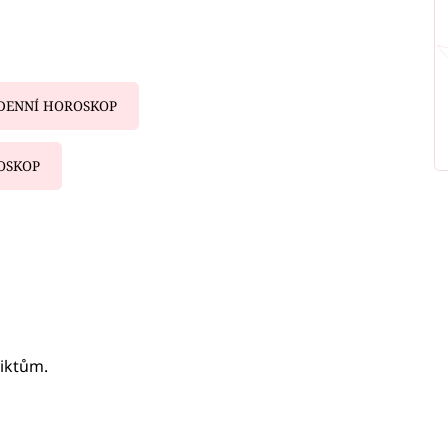
DENNÍ HOROSKOP
OSKOP
iled to fetch
iktům.