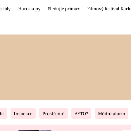
eriály
Horoskopy
Sledujte prima+
Filmový festival Karl
Celebrity
Recept
MÓDA A KRÁSA
HLAVNÍ JÍ
VZTAHY A SEX
SLADKÉ
PRIMA MAMINKA
ZDRAVÉ
bí
Inspekce
Prostřeno!
AYTO?
Módní alarm
Fresh
Living
RECEPTY
BYDLENÍ