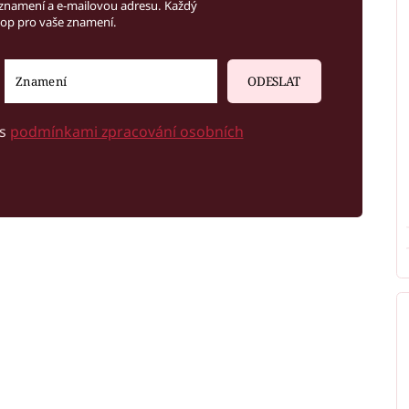
znamení a e-mailovou adresu. Každý
kop pro vaše znamení.
ODESLAT
 s
podmínkami zpracování osobních