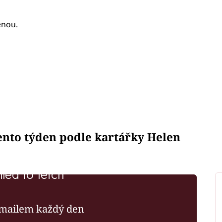
enou.
tento týden podle kartářky Helen
iled to fetch
mailem každý den