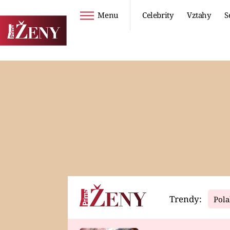
Menu
Celebrity
Vztahy
S
Seriály
Životní styl
ZOO
DIETY A HUBNUTÍ
PROSTŘENO!
CESTOVÁNÍ A
DOVOLENÁ
DUCH
ZDRAVÍ
Trendy:
Pola
Horoskopy
Video
ASTROČLÁNKY
SERIÁLY