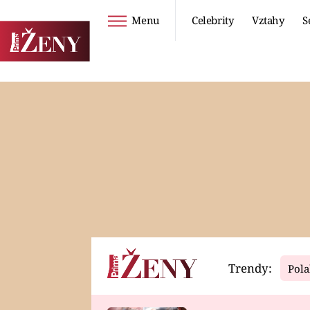
Menu
Celebrity
Vztahy
S
Seriály
Životní styl
ZOO
DIETY A HUBNUTÍ
PROSTŘENO!
CESTOVÁNÍ A
DOVOLENÁ
DUCH
ZDRAVÍ
Trendy:
Pola
Horoskopy
Video
ASTROČLÁNKY
SERIÁLY