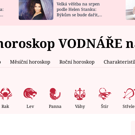
Velká věštba na srpen
NOVINKY
ZAHRADA
a:
podle Helen Stanku:
y
Býkům se bude dařit,
VIDEORECEPTY
DESIGN
Vodnáře čeká jízda
horoskop VODNÁŘE na
p
Měsíční horoskop
Roční horoskop
Charakterist
Rak
Lev
Panna
Váhy
Štír
Střele