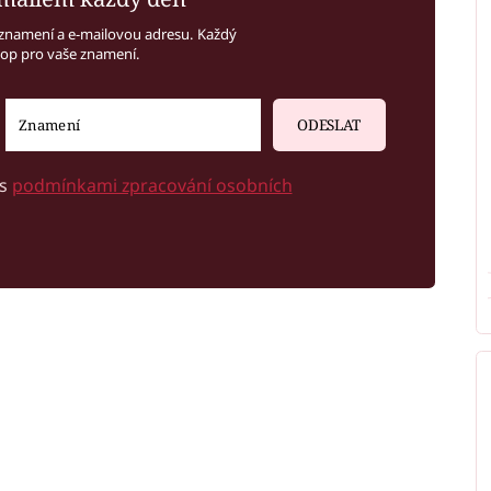
znamení a e-mailovou adresu. Každý
kop pro vaše znamení.
ODESLAT
 s
podmínkami zpracování osobních