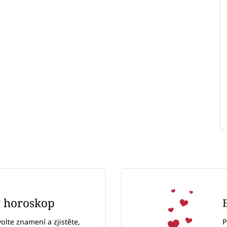
ý horoskop
P
volte znamení a zjistěte,