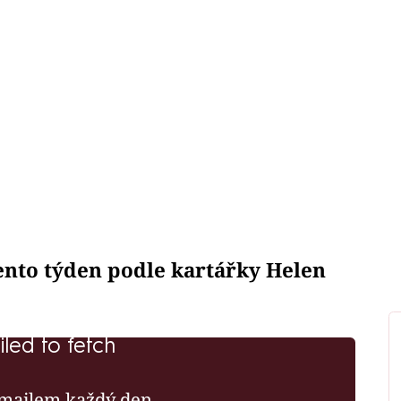
tento týden podle kartářky Helen
iled to fetch
mailem každý den