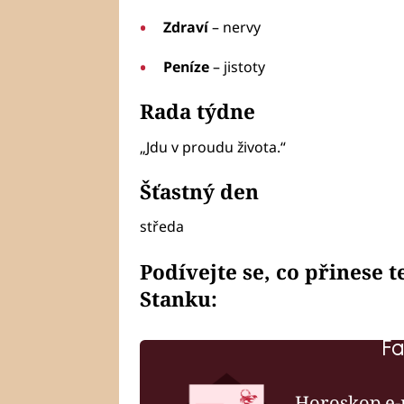
Zdraví
– nervy
Peníze
– jistoty
Rada týdne
„Jdu v proudu života.“
Šťastný den
středa
Podívejte se, co přinese 
Stanku:
Fa
Horoskop e-