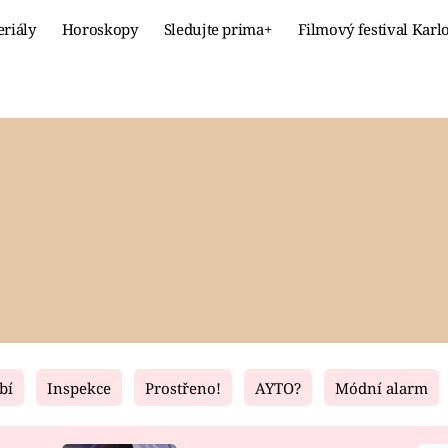
eriály
Horoskopy
Sledujte prima+
Filmový festival Karl
Celebrity
Recept
MÓDA A KRÁSA
HLAVNÍ JÍ
VZTAHY A SEX
SLADKÉ
PRIMA MAMINKA
ZDRAVÉ
bí
Inspekce
Prostřeno!
AYTO?
Módní alarm
Fresh
Living
RECEPTY
BYDLENÍ