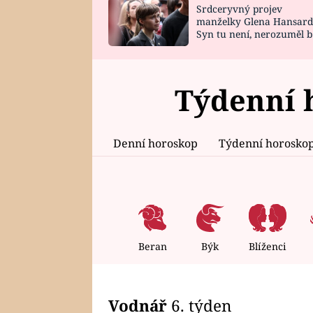
Srdceryvný projev
SNÁŘ
CELEBRITY
manželky Glena Hansard
Syn tu není, nerozuměl b
HOROSKOP NA
VAŘENÍ
tomu, vysvětlila
ROK 2023
Týdenní 
Denní horoskop
Týdenní horosko
Beran
Býk
Blíženci
Vodnář
6. týden