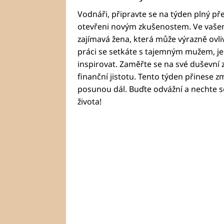
Vodnáři, připravte se na týden plný př
otevřeni novým zkušenostem. Ve vašem
zajímavá žena, která může výrazně ovliv
práci se setkáte s tajemným mužem, j
inspirovat. Zaměřte se na své duševní zd
finanční jistotu. Tento týden přinese z
posunou dál. Buďte odvážní a nechte 
života!