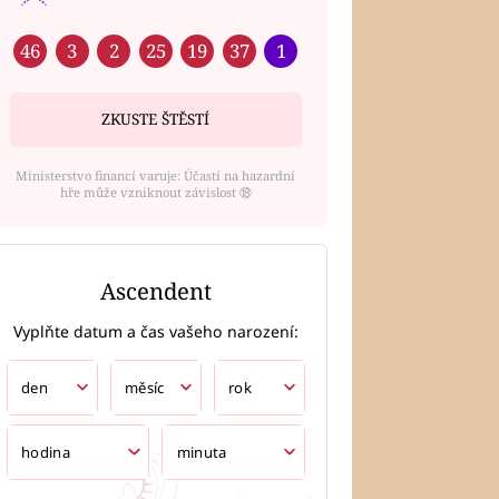
46
3
2
25
19
37
1
ZKUSTE ŠTĚSTÍ
Ministerstvo financí varuje: Účastí na hazardní
hře může vzniknout závislost ⑱
Ascendent
Vyplňte datum a čas vašeho narození: