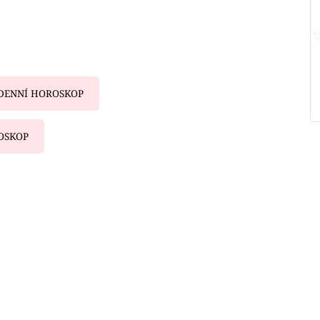
DENNÍ HOROSKOP
OSKOP
iled to fetch