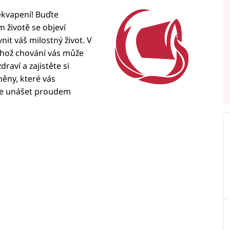
ekvapení! Buďte
 životě se objeví
nit váš milostný život. V
ehož chování vás může
raví a zajistěte si
měny, které vás
se unášet proudem