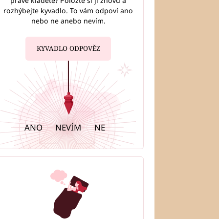
právě kladete? Položte si ji znovu a
rozhýbejte kyvadlo. To vám odpoví ano
nebo ne anebo nevím.
KYVADLO ODPOVĚZ
ANO
NEVÍM
NE