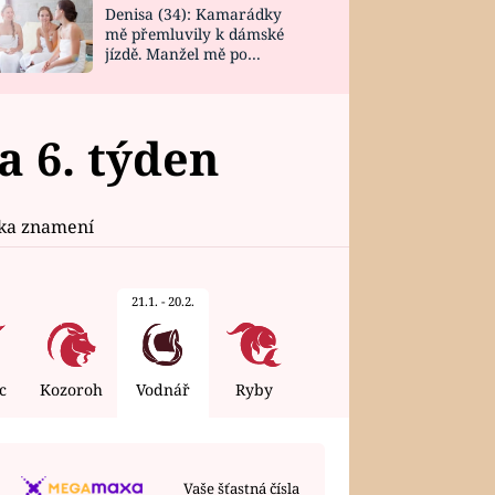
Denisa (34): Kamarádky
mě přemluvily k dámské
jízdě. Manžel mě po
návratu zaskočil
 6. týden
ika znamení
21.1. - 20.2.
c
Kozoroh
Vodnář
Ryby
Vaše šťastná čísla