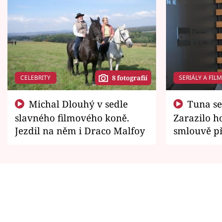
CELEBRITY
SERIÁLY A FIL
8 fotografií
Michal Dlouhý v sedle
Tuna se chtěl vrátit domů.
slavného filmového koně.
Zarazilo ho
Jezdil na něm i Draco Malfoy
smlouvě př
zemřít