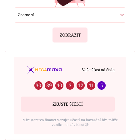
ZOBRAZIT
Vaše šťastná čísla
30
39
40
3
12
41
5
ZKUSTE ŠTĚSTÍ
Ministerstvo financí varuje: Účastí na hazardní hře může
vzniknout závislost ⑱