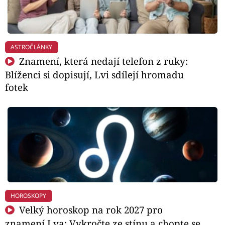
ASTROČLÁNKY
Znamení, která nedají telefon z ruky:
Blíženci si dopisují, Lvi sdílejí hromadu
fotek
HOROSKOPY
Velký horoskop na rok 2027 pro
znamení Lva: Vykročte ze stínu a chopte se