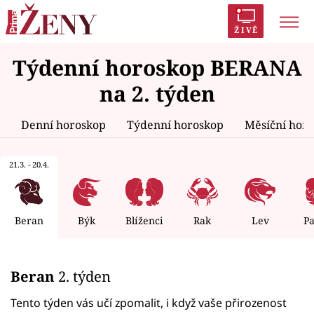
ŽIVĚ
Týdenní horoskop BERANA
Trendy:
Polabí
Inspekce
Prostřeno!
AYTO?
na 2. týden
Módní alarm
Zrádci
Proměny
Denní horoskop
Týdenní horoskop
Měsíční hor
21.3. - 20.4.
Témata
Celebrity
Beran
Býk
Blíženci
Rak
Lev
P
Vztahy
Beran
2. týden
Seriály
Tento týden vás učí zpomalit, i když vaše přirozenost