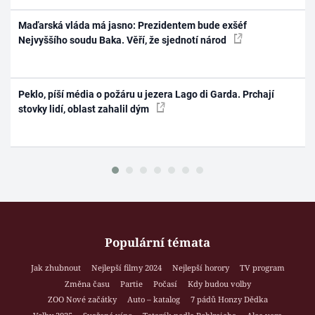
Maďarská vláda má jasno: Prezidentem bude exšéf
Nejvyššího soudu Baka. Věří, že sjednotí národ
Peklo, píší média o požáru u jezera Lago di Garda. Prchají
stovky lidí, oblast zahalil dým
Populární témata
Jak zhubnout
Nejlepší filmy 2024
Nejlepší horory
TV program
Změna času
Partie
Počasí
Kdy budou volby
ZOO Nové začátky
Auto – katalog
7 pádů Honzy Dědka