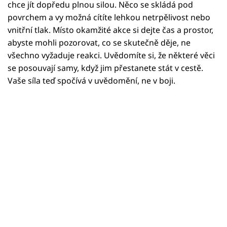
Horoskopy
chce jít dopředu plnou silou. Něco se skládá pod
povrchem a vy možná cítíte lehkou netrpělivost nebo
Sledujte prima+
vnitřní tlak. Místo okamžité akce si dejte čas a prostor,
abyste mohli pozorovat, co se skutečně děje, ne
Filmový festival Karlovy Vary
všechno vyžaduje reakci. Uvědomíte si, že některé věci
se posouvají samy, když jim přestanete stát v cestě.
Pořady
Vaše síla teď spočívá v uvědomění, ne v boji.
Mámy sobě
Přihlášení
Sledujte nás