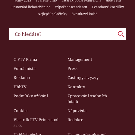
Volby 2025
Svařené víno
Tatarák podle Pohlreicha
Aloe vera
Pěstování lichořeřišnice
Výpočet ascendentu
Tvarohové knedlíky
Nejlepší palačinky
Švestkový koláč
O FTV Prima
Management
Volná místa
Press
Reklama
Castingy a výzvy
HbbTV
Kontakty
Podmínky užívání
Zpracování osobních
údajů
Cookies
Nápověda
Vlastník FTV Prima spol.
Redakce
s r.o.
Nahlásit chybu
Nastavení soukromí