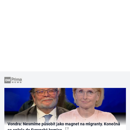
Vondra: Nesmíme působit jako magnet na migranty. Konečná