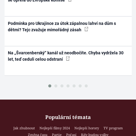
se opřela do Evropské komise
Podmínka pro Ukrajince za útok zápalnou lahví na dům s
dětmi? Tejc zvažuje mimořádný zásah
Na „Švarcenberský“ kanál už neodbočíte. Chyba vydržela 30
let, teď ceduli celou odstraní
Populární témata
Jak zhubnout
Nejlepší filmy 2024
Nejlepší horory
TV program
Změna času
Partie
Počasí
Kdy budou volby