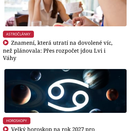
ASTROČLÁNKY
Znamení, která utratí na dovolené víc,
než plánovala: Přes rozpočet jdou Lvi i
Váhy
HOROSKOPY
Velký horoskop na rok 2027 pro