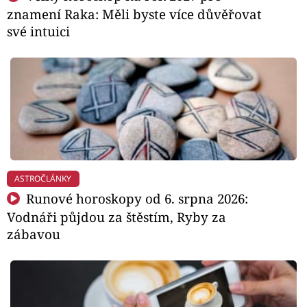
znamení Raka: Měli byste více důvěřovat
své intuici
ASTROČLÁNKY
Runové horoskopy od 6. srpna 2026:
Vodnáři půjdou za štěstím, Ryby za
zábavou