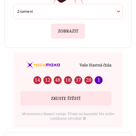
ZOBRAZIT
Vaše šťastná čísla
14
12
48
18
37
20
1
ZKUSTE ŠTĚSTÍ
Ministerstvo financí varuje: Účastí na hazardní hře může
vzniknout závislost ⑱