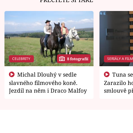
CELEBRITY
SERIÁLY A FIL
8 fotografií
Michal Dlouhý v sedle
Tuna se chtěl vrátit domů.
slavného filmového koně.
Zarazilo ho
Jezdil na něm i Draco Malfoy
smlouvě př
zemřít