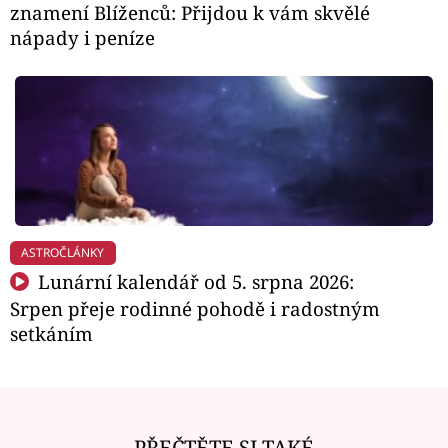
znamení Blíženců: Přijdou k vám skvělé
nápady i peníze
ASTROČLÁNKY
Lunární kalendář od 5. srpna 2026:
Srpen přeje rodinné pohodě i radostným
setkáním
PŘEČTĚTE SI TAKÉ