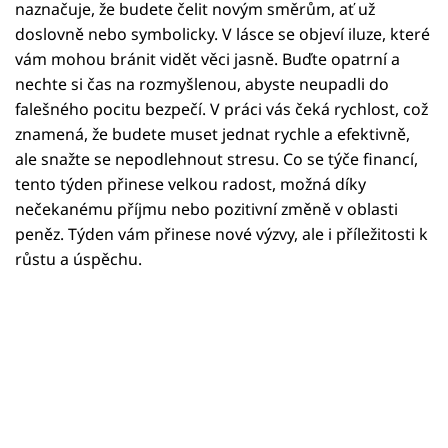
Horoskopy
naznačuje, že budete čelit novým směrům, ať už
doslovně nebo symbolicky. V lásce se objeví iluze, které
Sledujte prima+
vám mohou bránit vidět věci jasně. Buďte opatrní a
nechte si čas na rozmyšlenou, abyste neupadli do
Filmový festival Karlovy Vary
falešného pocitu bezpečí. V práci vás čeká rychlost, což
znamená, že budete muset jednat rychle a efektivně,
Pořady
ale snažte se nepodlehnout stresu. Co se týče financí,
tento týden přinese velkou radost, možná díky
Mámy sobě
nečekanému příjmu nebo pozitivní změně v oblasti
peněz. Týden vám přinese nové výzvy, ale i příležitosti k
růstu a úspěchu.
Přihlášení
Sledujte nás