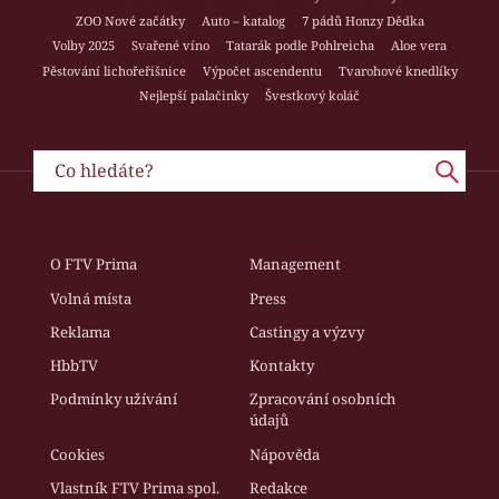
ZOO Nové začátky
Auto – katalog
7 pádů Honzy Dědka
Volby 2025
Svařené víno
Tatarák podle Pohlreicha
Aloe vera
Pěstování lichořeřišnice
Výpočet ascendentu
Tvarohové knedlíky
Nejlepší palačinky
Švestkový koláč
O FTV Prima
Management
Volná místa
Press
Reklama
Castingy a výzvy
HbbTV
Kontakty
Podmínky užívání
Zpracování osobních
údajů
Cookies
Nápověda
Vlastník FTV Prima spol.
Redakce