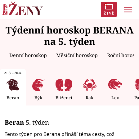
ŽIVĚ
Týdenní horoskop BERANA
Trendy:
Polabí
Inspekce
Prostřeno!
AYTO?
na 5. týden
Módní alarm
Zrádci
Proměny
Denní horoskop
Měsíční horoskop
Roční horosk
21.3. - 20.4.
Témata
Celebrity
Beran
Býk
Blíženci
Rak
Lev
P
Vztahy
Beran
5. týden
Seriály
Tento týden pro Berana přináší téma cesty, což