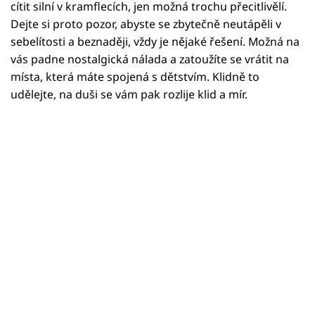
Horoskopy
cítit silní v kramflecích, jen možná trochu přecitlivělí.
Dejte si proto pozor, abyste se zbytečně neutápěli v
Sledujte prima+
sebelítosti a beznaději, vždy je nějaké řešení. Možná na
vás padne nostalgická nálada a zatoužíte se vrátit na
Filmový festival Karlovy Vary
místa, která máte spojená s dětstvím. Klidně to
udělejte, na duši se vám pak rozlije klid a mír.
Pořady
Mámy sobě
Přihlášení
Sledujte nás