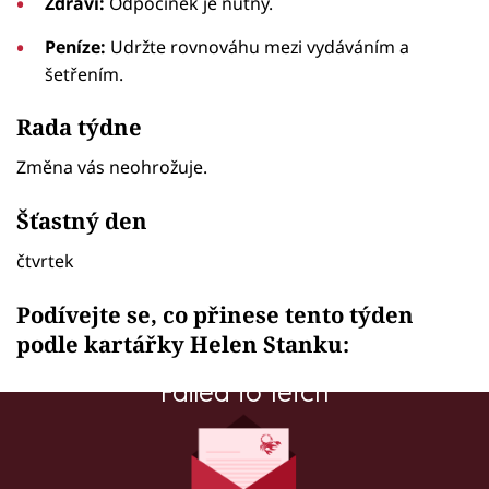
Zdraví:
Odpočinek je nutný.
Peníze:
Udržte rovnováhu mezi vydáváním a
šetřením.
Rada týdne
Změna vás neohrožuje.
Šťastný den
čtvrtek
Podívejte se, co přinese tento týden
podle kartářky Helen Stanku:
Failed to fetch