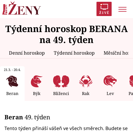
ŽIVĚ
Týdenní horoskop BERANA
Trendy:
Polabí
Inspekce
Prostřeno!
AYTO?
na 49. týden
Módní alarm
Zrádci
Proměny
Denní horoskop
Týdenní horoskop
Měsíční hor
21.3. - 20.4.
Témata
Celebrity
Beran
Býk
Blíženci
Rak
Lev
P
Vztahy
Beran
49. týden
Seriály
Tento týden přináší vášeň ve všech směrech. Budete se