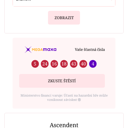
ZOBRAZIT
Vaše šťastná čísla
5
24
16
18
43
40
4
ZKUSTE ŠTĚSTÍ
Ministerstvo financí varuje: Účastí na hazardní hře může
vzniknout závislost ⑱
Ascendent