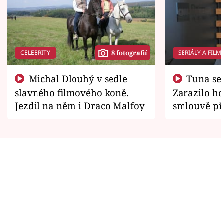
CELEBRITY
SERIÁLY A FIL
8 fotografií
Michal Dlouhý v sedle
Tuna se chtěl vrátit domů.
slavného filmového koně.
Zarazilo ho
Jezdil na něm i Draco Malfoy
smlouvě př
zemřít