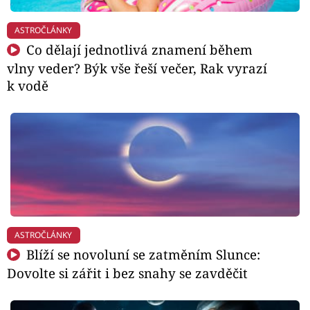
ASTROČLÁNKY
Co dělají jednotlivá znamení během
vlny veder? Býk vše řeší večer, Rak vyrazí
k vodě
ASTROČLÁNKY
Blíží se novoluní se zatměním Slunce:
Dovolte si zářit i bez snahy se zavděčit