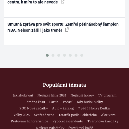
centra, k míru to ale nevede
Smutná zpráva pro svět sportu: Zemřel pětinásobný šampion
NBA. Nelson zářil i jako trenér
Populární témata
Jak zhubnout
Nejlepší filmy 2024
Nejlepší horory
TV program
Změna času
Partie
Počasí
Kdy budou volby
ZOO Nové začátky
Auto – katalog
7 pádů Honzy Dědka
Volby 2025
Svařené víno
Tatarák podle Pohlreicha
Aloe vera
Pěstování lichořeřišnice
Výpočet ascendentu
Tvarohové knedlíky
Nejlepší palačinky
Švestkový koláč