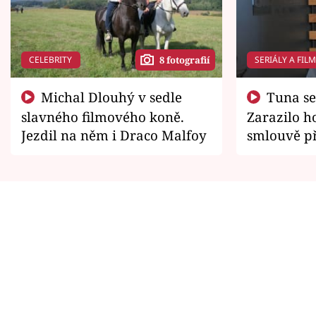
CELEBRITY
SERIÁLY A FIL
8 fotografií
Michal Dlouhý v sedle
Tuna se chtěl vrátit domů.
slavného filmového koně.
Zarazilo ho
Jezdil na něm i Draco Malfoy
smlouvě př
zemřít