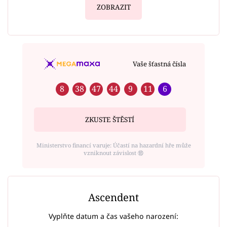
ZOBRAZIT
Vaše šťastná čísla
8
38
47
44
9
11
6
ZKUSTE ŠTĚSTÍ
Ministerstvo financí varuje: Účastí na hazardní hře může
vzniknout závislost ⑱
Ascendent
Vyplňte datum a čas vašeho narození: