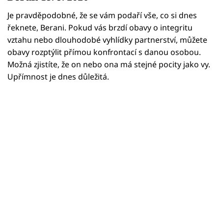
Horoskopy
Je pravděpodobné, že se vám podaří vše, co si dnes
Sledujte prima+
řeknete, Berani. Pokud vás brzdí obavy o integritu
vztahu nebo dlouhodobé vyhlídky partnerství, můžete
Filmový festival Karlovy Vary
obavy rozptýlit přímou konfrontací s danou osobou.
Možná zjistíte, že on nebo ona má stejné pocity jako vy.
Pořady
Upřímnost je dnes důležitá.
Mámy sobě
Přihlášení
Sledujte nás