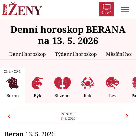
ŽIVĚ
Denní horoskop BERANA
Trendy:
Polabí
Inspekce
Prostřeno!
AYTO?
na 13. 5. 2026
Módní alarm
Zrádci
Proměny
Denní horoskop
Týdenní horoskop
Měsíční hor
21.3. - 20.4.
Témata
Celebrity
Beran
Býk
Blíženci
Rak
Lev
P
Vztahy
PONDĚLÍ
3. 8. 2026
Seriály
Beran
13. 5. 2026