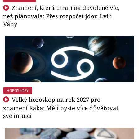
Znamení, která utratí na dovolené víc,
než plánovala: Přes rozpočet jdou Lvi i
Váhy
HOROSKOPY
Velký horoskop na rok 2027 pro
znamení Raka: Měli byste více důvěřovat
své intuici