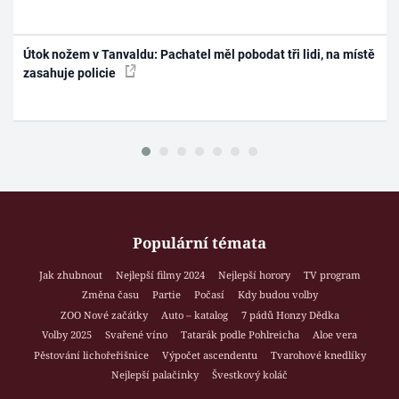
Útok nožem v Tanvaldu: Pachatel měl pobodat tři lidi, na místě
zasahuje policie
Populární témata
Jak zhubnout
Nejlepší filmy 2024
Nejlepší horory
TV program
Změna času
Partie
Počasí
Kdy budou volby
ZOO Nové začátky
Auto – katalog
7 pádů Honzy Dědka
Volby 2025
Svařené víno
Tatarák podle Pohlreicha
Aloe vera
Pěstování lichořeřišnice
Výpočet ascendentu
Tvarohové knedlíky
Nejlepší palačinky
Švestkový koláč