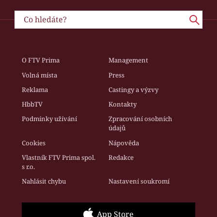
O FTV Prima
Management
Volná místa
Press
Reklama
Castingy a výzvy
HbbTV
Kontakty
Podmínky užívání
Zpracování osobních
údajů
Cookies
Nápověda
Vlastník FTV Prima spol.
Redakce
s r.o.
Nahlásit chybu
Nastavení soukromí
App Store