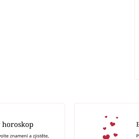
ý horoskop
P
volte znamení a zjistěte,