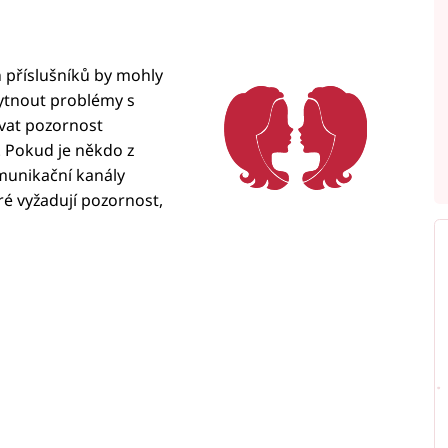
h příslušníků by mohly
ytnout problémy s
vat pozornost
 Pokud je někdo z
omunikační kanály
ré vyžadují pozornost,