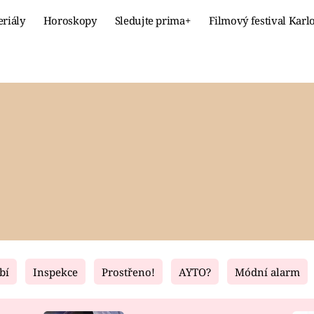
eriály
Horoskopy
Sledujte prima+
Filmový festival Karl
Celebrity
Recept
MÓDA A KRÁSA
HLAVNÍ JÍ
VZTAHY A SEX
SLADKÉ
PRIMA MAMINKA
ZDRAVÉ
bí
Inspekce
Prostřeno!
AYTO?
Módní alarm
Fresh
Living
RECEPTY
BYDLENÍ