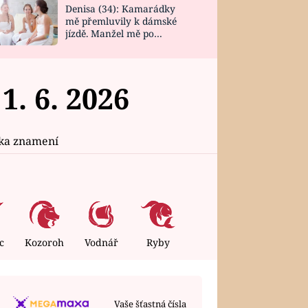
Denisa (34): Kamarádky
mě přemluvily k dámské
jízdě. Manžel mě po
návratu zaskočil
. 6. 2026
ika znamení
c
Kozoroh
Vodnář
Ryby
ÚTERÝ
4. 8. 2026
Vaše šťastná čísla