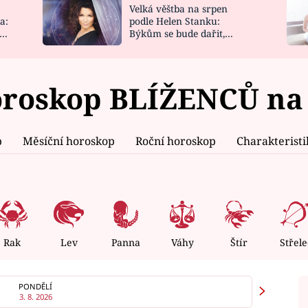
Velká věštba na srpen
NOVINKY
ZAHRADA
a:
podle Helen Stanku:
y
Býkům se bude dařit,
VIDEORECEPTY
DESIGN
Vodnáře čeká jízda
roskop BLÍŽENCŮ na 1
p
Měsíční horoskop
Roční horoskop
Charakterist
Rak
Lev
Panna
Váhy
Štír
Střele
PONDĚLÍ
3. 8. 2026