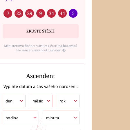
7
22
29
9
34
44
5
ZKUSTE ŠTĚSTÍ
Ministerstvo financí varuje: Účastí na hazardní
hře může vzniknout závislost ⑱
Ascendent
Vyplňte datum a čas vašeho narození: