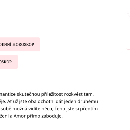
DENNÍ HOROSKOP
OSKOP
iled to fetch
antice skutečnou příležitost rozkvést tam,
ěje. Ať už jste oba ochotni dát jeden druhému
na sobě možná vidíte něco, čeho jste si předtím
aženi a Amor přímo zaboduje.