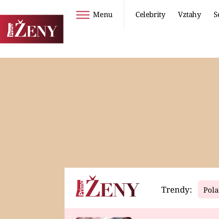
Menu
Celebrity
Vztahy
S
Seriály
Životní styl
ZOO
DIETY A HUBNUTÍ
PROSTŘENO!
CESTOVÁNÍ A
DOVOLENÁ
DUCH
ZDRAVÍ
Trendy:
Pola
Horoskopy
Video
ASTROČLÁNKY
SERIÁLY