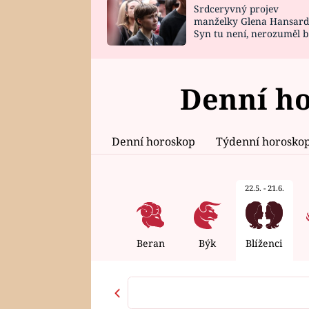
Srdceryvný projev
SNÁŘ
CELEBRITY
manželky Glena Hansard
Syn tu není, nerozuměl b
HOROSKOP NA
VAŘENÍ
tomu, vysvětlila
ROK 2023
Denní ho
Denní horoskop
Týdenní horosko
22.5. - 21.6.
Beran
Býk
Blíženci