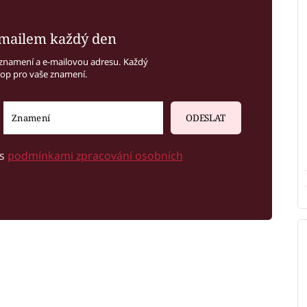
mailem každý den
znamení a e-mailovou adresu. Každý
kop pro vaše znamení.
ODESLAT
 s
podmínkami zpracování osobních