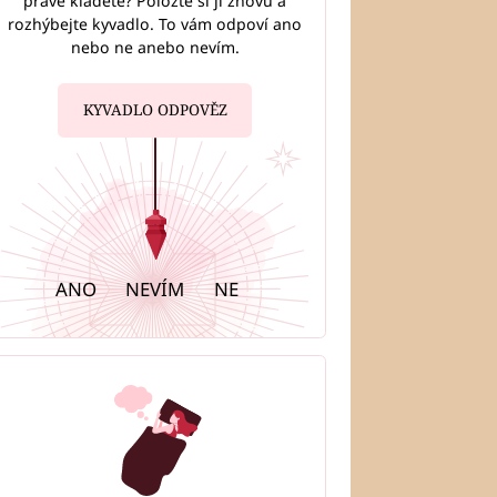
právě kladete? Položte si ji znovu a
rozhýbejte kyvadlo. To vám odpoví ano
nebo ne anebo nevím.
KYVADLO ODPOVĚZ
ANO
NEVÍM
NE