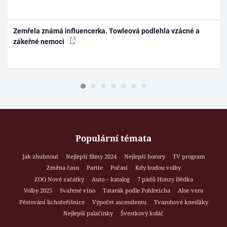
Zemřela známá influencerka. Towleová podlehla vzácné a
zákeřné nemoci
Populární témata
Jak zhubnout
Nejlepší filmy 2024
Nejlepší horory
TV program
Změna času
Partie
Počasí
Kdy budou volby
ZOO Nové začátky
Auto – katalog
7 pádů Honzy Dědka
Volby 2025
Svařené víno
Tatarák podle Pohlreicha
Aloe vera
Pěstování lichořeřišnice
Výpočet ascendentu
Tvarohové knedlíky
Nejlepší palačinky
Švestkový koláč