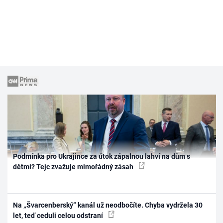
Podmínka pro Ukrajince za útok zápalnou lahví na dům s
dětmi? Tejc zvažuje mimořádný zásah
Na „Švarcenberský“ kanál už neodbočíte. Chyba vydržela 30
let, teď ceduli celou odstraní