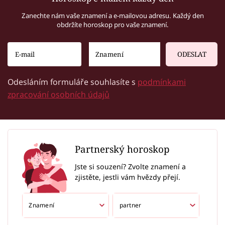
Zanechte nám vaše znamení a e-mailovou adresu. Každý den
obdržíte horoskop pro vaše znamení.
ODESLAT
Odesláním formuláře souhlasíte s
podmínkami
zpracování osobních údajů
Partnerský horoskop
Jste si souzení? Zvolte znamení a
zjistěte, jestli vám hvězdy přejí.