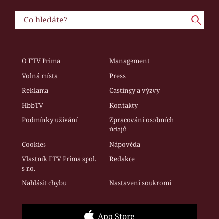
O FTV Prima
Management
Volná místa
Press
Reklama
Castingy a výzvy
HbbTV
Kontakty
Podmínky užívání
Zpracování osobních
údajů
Cookies
Nápověda
Vlastník FTV Prima spol.
Redakce
s r.o.
Nahlásit chybu
Nastavení soukromí
App Store