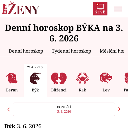
ŽIVĚ
Denní horoskop BÝKA na 3.
Trendy:
Polabí
Inspekce
Prostřeno!
AYTO?
6. 2026
Módní alarm
Zrádci
Proměny
Denní horoskop
Týdenní horoskop
Měsíční hor
21.4. - 21.5.
Témata
Celebrity
Beran
Býk
Blíženci
Rak
Lev
P
Vztahy
PONDĚLÍ
3. 8. 2026
Seriály
Býk
3. 6. 2026