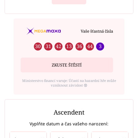
Vaše šťastná čísla
30
31
42
13
36
44
3
ZKUSTE ŠTĚSTÍ
Ministerstvo financí varuje: Účastí na hazardní hře může
vzniknout závislost ⑱
Ascendent
Vyplňte datum a čas vašeho narození: