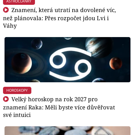
ASTROČLÁNKY
Znamení, která utratí na dovolené víc,
než plánovala: Přes rozpočet jdou Lvi i
Váhy
HOROSKOPY
Velký horoskop na rok 2027 pro
znamení Raka: Měli byste více důvěřovat
své intuici