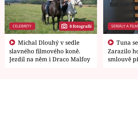
CELEBRITY
SERIÁLY A FIL
8 fotografií
Michal Dlouhý v sedle
Tuna se chtěl vrátit domů.
slavného filmového koně.
Zarazilo ho
Jezdil na něm i Draco Malfoy
smlouvě př
zemřít