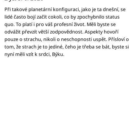
Horoskopy
Při takové planetární konfiguraci, jako je ta dnešní, se
Sledujte prima+
lidé často bojí začít cokoli, co by zpochybnilo status
quo. To platí i pro váš profesní život. Měli byste se
Filmový festival Karlovy Vary
odvážit převzít větší zodpovědnost. Aspekty hovoří
pouze o strachu, nikoli o neschopnosti uspět. Přísloví o
Pořady
tom, že strach je to jediné, čeho je třeba se bát, byste si
nyní měli vzít k srdci, Býku.
Mámy sobě
Přihlášení
Sledujte nás