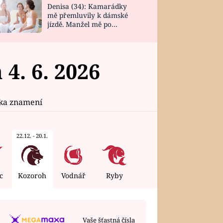
Denisa (34): Kamarádky
mě přemluvily k dámské
jízdě. Manžel mě po
návratu zaskočil
. 6. 2026
ika znamení
22.12. - 20.1.
c
Kozoroh
Vodnář
Ryby
ÚTERÝ
4. 8. 2026
Vaše šťastná čísla