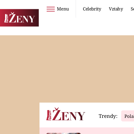
Menu
Celebrity
Vztahy
S
Seriály
Životní styl
ZOO
DIETY A HUBNUTÍ
PROSTŘENO!
CESTOVÁNÍ A
DOVOLENÁ
DUCH
ZDRAVÍ
Trendy:
Pola
Horoskopy
Video
ASTROČLÁNKY
SERIÁLY