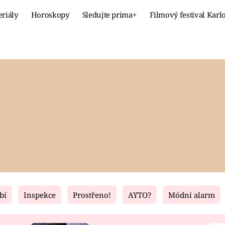
eriály
Horoskopy
Sledujte prima+
Filmový festival Karl
Celebrity
Recept
MÓDA A KRÁSA
HLAVNÍ JÍ
VZTAHY A SEX
SLADKÉ
PRIMA MAMINKA
ZDRAVÉ
bí
Inspekce
Prostřeno!
AYTO?
Módní alarm
Fresh
Living
RECEPTY
BYDLENÍ