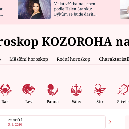
Velká věštba na srpen
NOVINKY
ZAHRADA
a:
podle Helen Stanku:
y
Býkům se bude dařit,
VIDEORECEPTY
DESIGN
Vodnáře čeká jízda
roskop KOZOROHA na 4
p
Měsíční horoskop
Roční horoskop
Charakterist
Rak
Lev
Panna
Váhy
Štír
Střele
PONDĚLÍ
3. 8. 2026