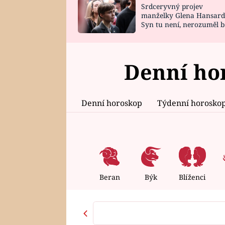
Srdceryvný projev
SNÁŘ
CELEBRITY
manželky Glena Hansard
Syn tu není, nerozuměl b
HOROSKOP NA
VAŘENÍ
tomu, vysvětlila
ROK 2023
Denní ho
Denní horoskop
Týdenní horosko
Beran
Býk
Blíženci