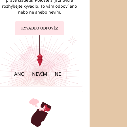
právě kladete? Položte si ji znovu a
rozhýbejte kyvadlo. To vám odpoví ano
nebo ne anebo nevím.
KYVADLO ODPOVĚZ
ANO
NEVÍM
NE