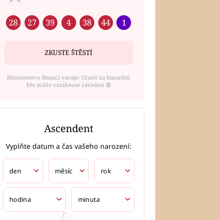
28
27
39
4
38
44
1
ZKUSTE ŠTĚSTÍ
Ministerstvo financí varuje: Účastí na hazardní
hře může vzniknout závislost ⑱
Ascendent
Vyplňte datum a čas vašeho narození: