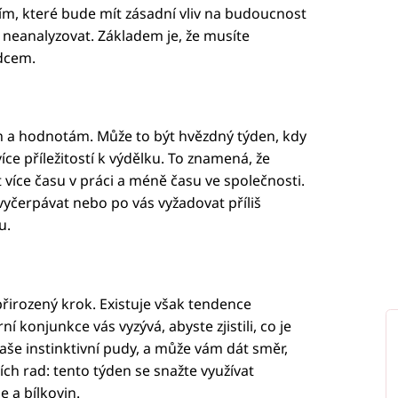
ím, které bude mít zásadní vliv na budoucnost
iš neanalyzovat. Základem je, že musíte
rdcem.
 a hodnotám. Může to být hvězdný týden, kdy
íce příležitostí k výdělku. To znamená, že
 více času v práci a méně času ve společnosti.
čerpávat nebo po vás vyžadovat příliš
u.
řirozený krok. Existuje však tendence
í konjunkce vás vyzývá, abyste zjistili, co je
še instinktivní pudy, a může vám dát směr,
ích rad: tento týden se snažte využívat
e a bílkovin.