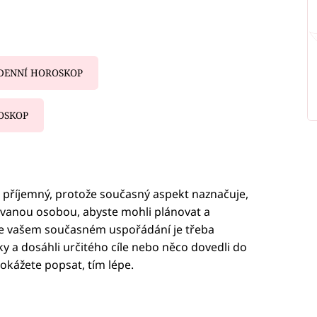
DENNÍ HOROSKOP
OSKOP
iled to fetch
 příjemný, protože současný aspekt naznačuje,
lovanou osobou, abyste mohli plánovat a
ve vašem současném uspořádání je třeba
ky a dosáhli určitého cíle nebo něco dovedli do
kážete popsat, tím lépe.