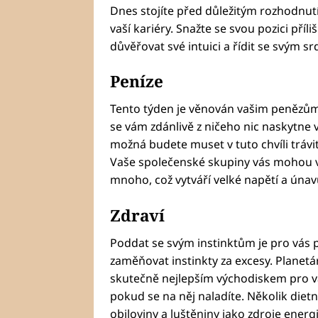
Dnes stojíte před důležitým rozhodnut
vaší kariéry. Snažte se svou pozici příl
důvěřovat své intuici a řídit se svým s
Peníze
Tento týden je věnován vašim penězům
se vám zdánlivě z ničeho nic naskytne v
možná budete muset v tuto chvíli trávit
Vaše společenské skupiny vás mohou vy
mnoho, což vytváří velké napětí a únav
Zdraví
Poddat se svým instinktům je pro vás p
zaměňovat instinkty za excesy. Planetárn
skutečně nejlepším východiskem pro va
pokud se na něj naladíte. Několik dietn
obiloviny a luštěniny jako zdroje energi