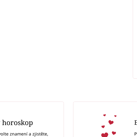
ý horoskop
P
volte znamení a zjistěte,