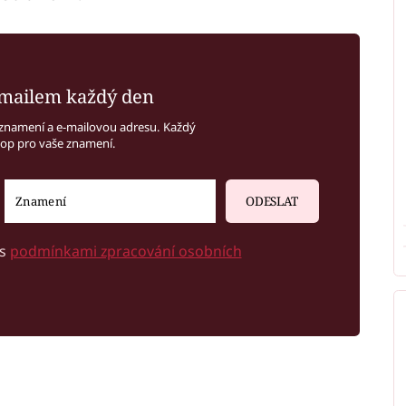
mailem každý den
znamení a e-mailovou adresu. Každý
kop pro vaše znamení.
ODESLAT
 s
podmínkami zpracování osobních