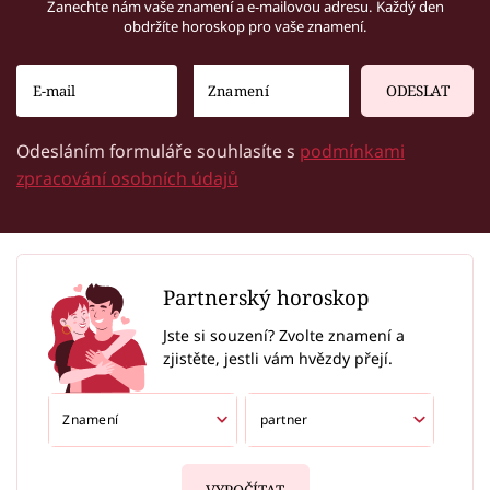
Zanechte nám vaše znamení a e-mailovou adresu. Každý den
obdržíte horoskop pro vaše znamení.
ODESLAT
Odesláním formuláře souhlasíte s
podmínkami
zpracování osobních údajů
Partnerský horoskop
Jste si souzení? Zvolte znamení a
zjistěte, jestli vám hvězdy přejí.