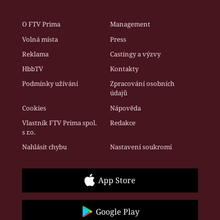
O FTV Prima
Management
Volná místa
Press
Reklama
Castingy a výzvy
HbbTV
Kontakty
Podmínky užívání
Zpracování osobních
údajů
Cookies
Nápověda
Vlastník FTV Prima spol.
Redakce
s r.o.
Nahlásit chybu
Nastavení soukromí
App Store
Google Play