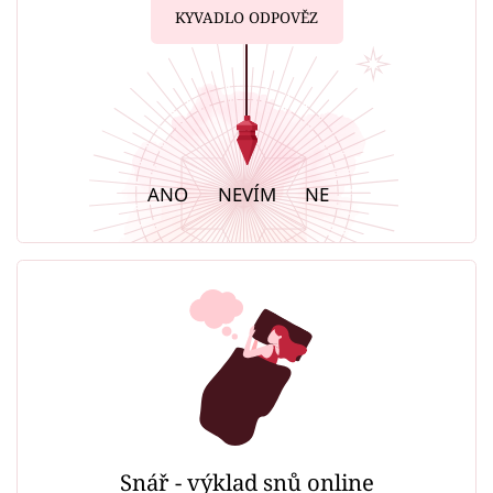
KYVADLO ODPOVĚZ
ANO
NEVÍM
NE
Snář - výklad snů online