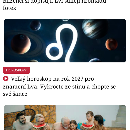
Blíženci si dopisují, Lvi sdílejí hromadu
fotek
HOROSKOPY
Velký horoskop na rok 2027 pro
znamení Lva: Vykročte ze stínu a chopte se
své šance