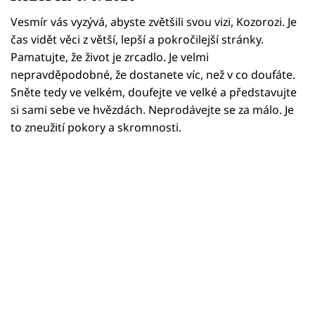
Horoskopy
Vesmír vás vyzývá, abyste zvětšili svou vizi, Kozorozi. Je
Sledujte prima+
čas vidět věci z větší, lepší a pokročilejší stránky.
Pamatujte, že život je zrcadlo. Je velmi
Filmový festival Karlovy Vary
nepravděpodobné, že dostanete víc, než v co doufáte.
Sněte tedy ve velkém, doufejte ve velké a představujte
Pořady
si sami sebe ve hvězdách. Neprodávejte se za málo. Je
to zneužití pokory a skromnosti.
Mámy sobě
Přihlášení
Sledujte nás