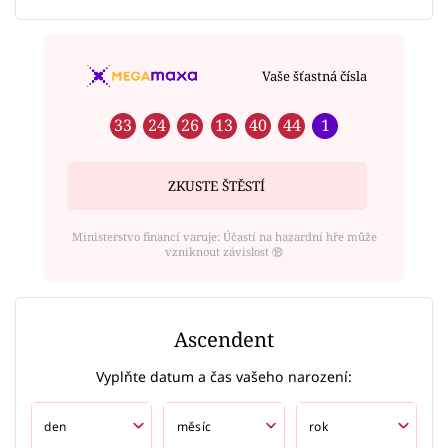
Vaše šťastná čísla
33
24
26
13
40
44
1
ZKUSTE ŠTĚSTÍ
Ministerstvo financí varuje: Účastí na hazardní hře může
vzniknout závislost ⑱
Ascendent
Vyplňte datum a čas vašeho narození: