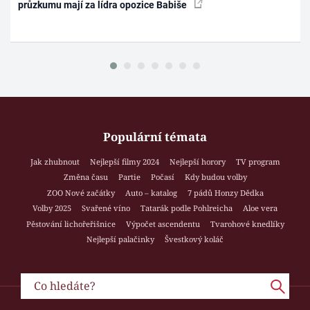
průzkumu mají za lídra opozice Babiše
Populární témata
Jak zhubnout
Nejlepší filmy 2024
Nejlepší horory
TV program
Změna času
Partie
Počasí
Kdy budou volby
ZOO Nové začátky
Auto – katalog
7 pádů Honzy Dědka
Volby 2025
Svařené víno
Tatarák podle Pohlreicha
Aloe vera
Pěstování lichořeřišnice
Výpočet ascendentu
Tvarohové knedlíky
Nejlepší palačinky
Švestkový koláč