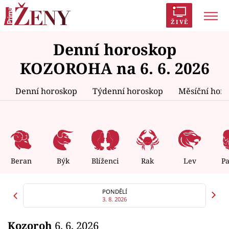
ŽIVĚ
Denní horoskop
Trendy:
Polabí
Inspekce
Prostřeno!
AYTO?
KOZOROHA na 6. 6. 2026
Módní alarm
Zrádci
Proměny
Denní horoskop
Týdenní horoskop
Měsíční hor
Témata
Celebrity
Beran
Býk
Blíženci
Rak
Lev
P
Vztahy
PONDĚLÍ
3. 8. 2026
Seriály
Kozoroh
6. 6. 2026