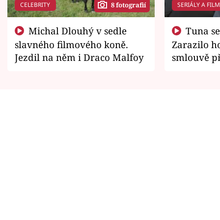
CELEBRITY
SERIÁLY A FIL
8 fotografií
Michal Dlouhý v sedle
Tuna se chtěl vrátit domů.
slavného filmového koně.
Zarazilo ho
Jezdil na něm i Draco Malfoy
smlouvě př
zemřít