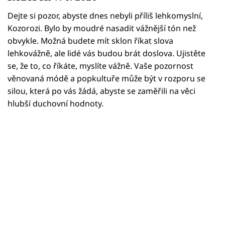
Horoskopy
Dejte si pozor, abyste dnes nebyli příliš lehkomyslní,
Sledujte prima+
Kozorozi. Bylo by moudré nasadit vážnější tón než
obvykle. Možná budete mít sklon říkat slova
Filmový festival Karlovy Vary
lehkovážně, ale lidé vás budou brát doslova. Ujistěte
se, že to, co říkáte, myslíte vážně. Vaše pozornost
Pořady
věnovaná módě a popkultuře může být v rozporu se
silou, která po vás žádá, abyste se zaměřili na věci
Mámy sobě
hlubší duchovní hodnoty.
Přihlášení
Sledujte nás