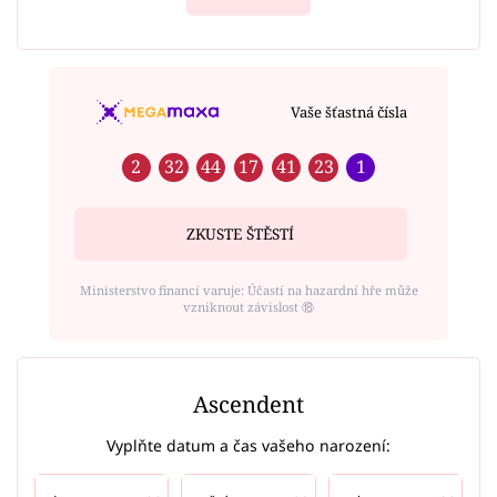
Vaše šťastná čísla
2
32
44
17
41
23
1
ZKUSTE ŠTĚSTÍ
Ministerstvo financí varuje: Účastí na hazardní hře může
vzniknout závislost ⑱
Ascendent
Vyplňte datum a čas vašeho narození: