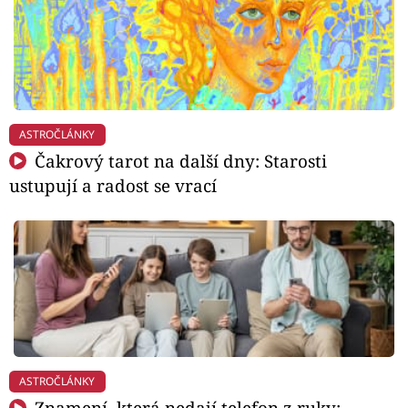
ASTROČLÁNKY
Čakrový tarot na další dny: Starosti
ustupují a radost se vrací
ASTROČLÁNKY
Znamení, která nedají telefon z ruky: