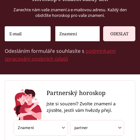
Zanechte nám vaše znamení a e-mailovou adresu. Každý den
obdržíte horoskop pro vaše znamení.
ODESLAT
Odesláním formuláře souhlasíte s
podmínkami
zpracování osobních údajů
Partnerský horoskop
Jste si souzení? Zvolte znamení a
zjistěte, jestli vám hvězdy přejí.