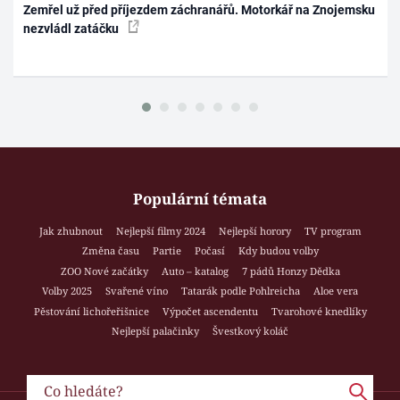
Zemřel už před příjezdem záchranářů. Motorkář na Znojemsku
nezvládl zatáčku
Populární témata
Jak zhubnout
Nejlepší filmy 2024
Nejlepší horory
TV program
Změna času
Partie
Počasí
Kdy budou volby
ZOO Nové začátky
Auto – katalog
7 pádů Honzy Dědka
Volby 2025
Svařené víno
Tatarák podle Pohlreicha
Aloe vera
Pěstování lichořeřišnice
Výpočet ascendentu
Tvarohové knedlíky
Nejlepší palačinky
Švestkový koláč