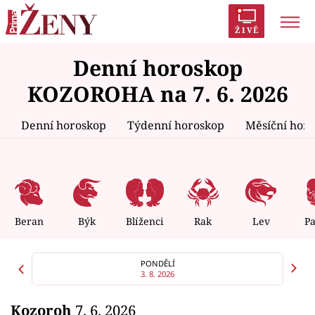
ŽIVĚ
Denní horoskop
Trendy:
Polabí
Inspekce
Prostřeno!
AYTO?
KOZOROHA na 7. 6. 2026
Módní alarm
Zrádci
Proměny
Denní horoskop
Týdenní horoskop
Měsíční hor
Témata
Celebrity
Beran
Býk
Blíženci
Rak
Lev
P
Vztahy
PONDĚLÍ
3. 8. 2026
Seriály
Kozoroh
7. 6. 2026