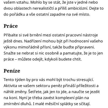
vašem vztahu. Mohlo by se stát, že jste v jedné nebo
dvou oblastech nerealističtí a příliš ambiciózní. Dejte to
do pořádku a vše ostatní zapadne na své místo.
Práce
Přibalte si své brnění mezi ostatní pracovní nástroje
ještě dnes. Nadřízení mohou být při hodnocení vašeho
výkonu mimořádně přísní, takže buďte připraveni.
Snažte se nebrat si nic osobně a pamatujte, že je to jen
práce – můžete odejít, kdykoli budete chtít.
Peníze
Tento týden by pro vás mohl být trochu stresující.
Aktivita ve vašem sektoru peněz přináší příležitosti a
náhlé změny. Šetřete, jak jen to jde, a naučte se jezdit
na koni. Nyní je třeba zavést komplexní plán na
zmírnění dluhů. I malé měsíční splátky se sčítají.