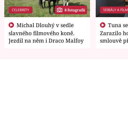
CELEBRITY
SERIÁLY A FIL
8 fotografií
Michal Dlouhý v sedle
Tuna se chtěl vrátit domů.
slavného filmového koně.
Zarazilo ho
Jezdil na něm i Draco Malfoy
smlouvě př
zemřít