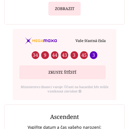
ZOBRAZIT
Vaše šťastná čísla
34
9
44
43
3
45
3
ZKUSTE ŠTĚSTÍ
Ministerstvo financí varuje: Účastí na hazardní hře může
vzniknout závislost ⑱
Ascendent
Vyplňte datum a čas vašeho narození: