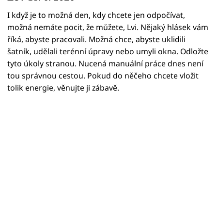
Horoskopy
I když je to možná den, kdy chcete jen odpočívat,
Sledujte prima+
možná nemáte pocit, že můžete, Lvi. Nějaký hlásek vám
říká, abyste pracovali. Možná chce, abyste uklidili
Filmový festival Karlovy Vary
šatník, udělali terénní úpravy nebo umyli okna. Odložte
tyto úkoly stranou. Nucená manuální práce dnes není
Pořady
tou správnou cestou. Pokud do něčeho chcete vložit
tolik energie, věnujte ji zábavě.
Mámy sobě
Přihlášení
Sledujte nás