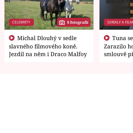
CELEBRITY
SERIÁLY A FIL
8 fotografií
Michal Dlouhý v sedle
Tuna se chtěl vrátit domů.
slavného filmového koně.
Zarazilo ho
Jezdil na něm i Draco Malfoy
smlouvě př
zemřít