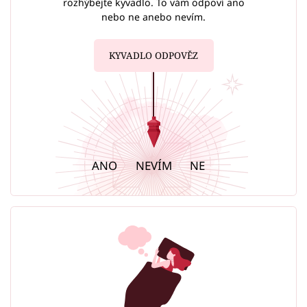
rozhýbejte kyvadlo. To vám odpoví ano
nebo ne anebo nevím.
KYVADLO ODPOVĚZ
ANO
NEVÍM
NE