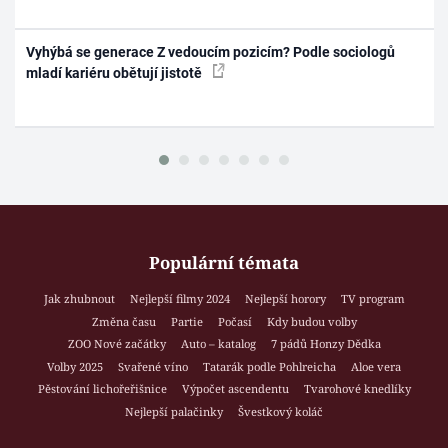
Vyhýbá se generace Z vedoucím pozicím? Podle sociologů
mladí kariéru obětují jistotě
Populární témata
Jak zhubnout
Nejlepší filmy 2024
Nejlepší horory
TV program
Změna času
Partie
Počasí
Kdy budou volby
ZOO Nové začátky
Auto – katalog
7 pádů Honzy Dědka
Volby 2025
Svařené víno
Tatarák podle Pohlreicha
Aloe vera
Pěstování lichořeřišnice
Výpočet ascendentu
Tvarohové knedlíky
Nejlepší palačinky
Švestkový koláč