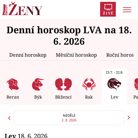
ŽIVĚ
Denní horoskop LVA na 18.
Trendy:
Polabí
Inspekce
Prostřeno!
AYTO?
6. 2026
Módní alarm
Zrádci
Proměny
Denní horoskop
Měsíční horoskop
Roční horosk
23.7. - 22.8.
Témata
Celebrity
Beran
Býk
Blíženci
Rak
Lev
P
Vztahy
NEDĚLE
2. 8. 2026
Seriály
Lev
18. 6. 2026