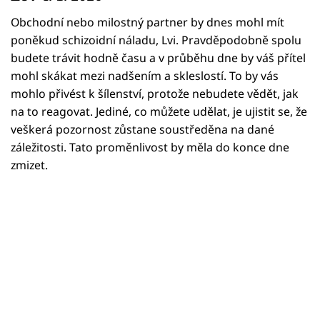
Horoskopy
Obchodní nebo milostný partner by dnes mohl mít
Sledujte prima+
poněkud schizoidní náladu, Lvi. Pravděpodobně spolu
budete trávit hodně času a v průběhu dne by váš přítel
Filmový festival Karlovy Vary
mohl skákat mezi nadšením a skleslostí. To by vás
mohlo přivést k šílenství, protože nebudete vědět, jak
Pořady
na to reagovat. Jediné, co můžete udělat, je ujistit se, že
veškerá pozornost zůstane soustředěna na dané
Mámy sobě
záležitosti. Tato proměnlivost by měla do konce dne
zmizet.
Přihlášení
Sledujte nás