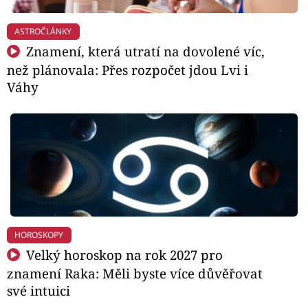
ASTROČLÁNKY
Znamení, která utratí na dovolené víc,
než plánovala: Přes rozpočet jdou Lvi i
Váhy
HOROSKOPY
Velký horoskop na rok 2027 pro
znamení Raka: Měli byste více důvěřovat
své intuici