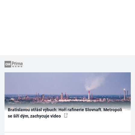
Bratislavou otřásl výbuch: Hoří rafinerie Slovnaft. Metropolí
se šíří dým, zachycuje video