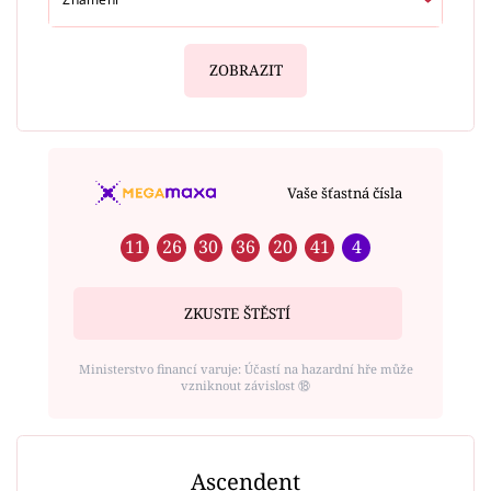
ZOBRAZIT
Vaše šťastná čísla
11
26
30
36
20
41
4
ZKUSTE ŠTĚSTÍ
Ministerstvo financí varuje: Účastí na hazardní hře může
vzniknout závislost ⑱
Ascendent