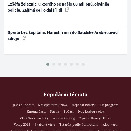
Exšéfa železnic, u kterého se našlo 80 milionů, obvinila
policie. Zajímá se i o další lidi
Sparta bez kapitána. Haraslín míří do Saúdské Arábie, uvádí
zdroje
Populární témata
Jak zhubnout
Nejlepší filmy 2024
Nejlepší horory
TV program
Změna času
Partie
Počasí
Kdy budou volby
ZOO Nové začátky
Auto – katalog
7 pádů Honzy Dědka
Volby 2025
Svařené víno
Tatarák podle Pohlreicha
Aloe vera