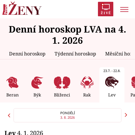
ŽIVĚ
Denní horoskop LVA na 4.
Trendy:
Polabí
Inspekce
Prostřeno!
AYTO?
1. 2026
Módní alarm
Zrádci
Proměny
Denní horoskop
Týdenní horoskop
Měsíční hor
23.7. - 22.8.
Témata
Celebrity
Beran
Býk
Blíženci
Rak
Lev
P
Vztahy
PONDĚLÍ
3. 8. 2026
Seriály
Lev
4. 1. 2026