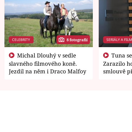
CELEBRITY
SERIÁLY A FIL
8 fotografií
Michal Dlouhý v sedle
Tuna se chtěl vrátit domů.
slavného filmového koně.
Zarazilo ho
Jezdil na něm i Draco Malfoy
smlouvě př
zemřít