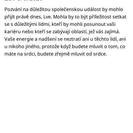
Horoskopy
Pozvání na důležitou společenskou událost by mohlo
Sledujte prima+
přijít právě dnes, Lve. Mohla by to být příležitost setkat
se s důležitými lidmi, kteří by mohli posunout vaši
Filmový festival Karlovy Vary
kariéru nebo kteří se zabývají oblastí, jež vás zajímá.
Vaše energie a nadšení se neztratí ani u těchto lidí, ani
Pořady
u nikoho jiného, protože když budete mluvit o tom, co
máte na srdci, budete zřejmě mluvit od srdce.
Mámy sobě
Přihlášení
Sledujte nás