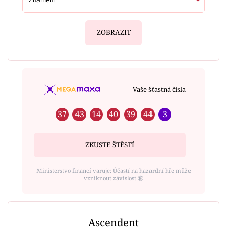
ZOBRAZIT
Vaše šťastná čísla
37
43
14
40
39
44
3
ZKUSTE ŠTĚSTÍ
Ministerstvo financí varuje: Účastí na hazardní hře může
vzniknout závislost ⑱
Ascendent