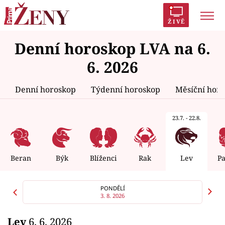
ŽIVĚ
Denní horoskop LVA na 6.
Trendy:
Polabí
Inspekce
Prostřeno!
AYTO?
6. 2026
Módní alarm
Zrádci
Proměny
Denní horoskop
Týdenní horoskop
Měsíční hor
23.7. - 22.8.
Témata
Celebrity
Beran
Býk
Blíženci
Rak
Lev
P
Vztahy
PONDĚLÍ
3. 8. 2026
Seriály
Lev
6. 6. 2026