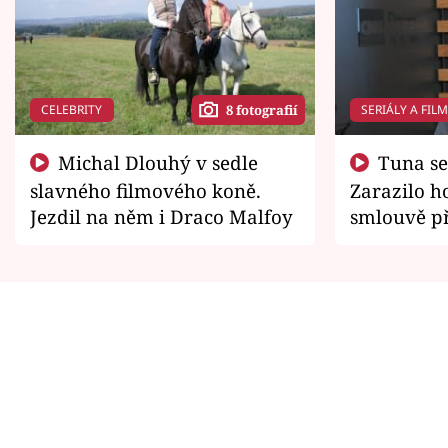
CELEBRITY
SERIÁLY A FIL
8 fotografií
Michal Dlouhý v sedle
Tuna se chtěl vrátit domů.
slavného filmového koně.
Zarazilo ho
Jezdil na něm i Draco Malfoy
smlouvě př
zemřít