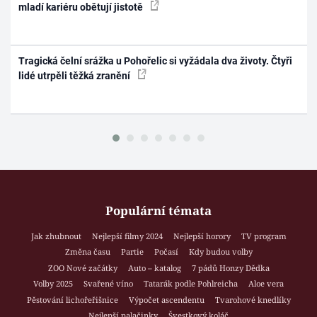
mladí kariéru obětují jistotě
Tragická čelní srážka u Pohořelic si vyžádala dva životy. Čtyři
lidé utrpěli těžká zranění
Populární témata
Jak zhubnout
Nejlepší filmy 2024
Nejlepší horory
TV program
Změna času
Partie
Počasí
Kdy budou volby
ZOO Nové začátky
Auto – katalog
7 pádů Honzy Dědka
Volby 2025
Svařené víno
Tatarák podle Pohlreicha
Aloe vera
Pěstování lichořeřišnice
Výpočet ascendentu
Tvarohové knedlíky
Nejlepší palačinky
Švestkový koláč