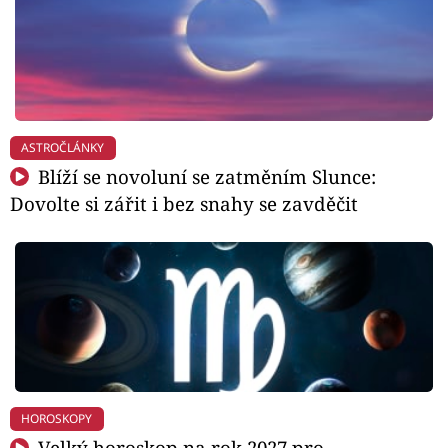
ASTROČLÁNKY
Blíží se novoluní se zatměním Slunce:
Dovolte si zářit i bez snahy se zavděčit
HOROSKOPY
Velký horoskop na rok 2027 pro