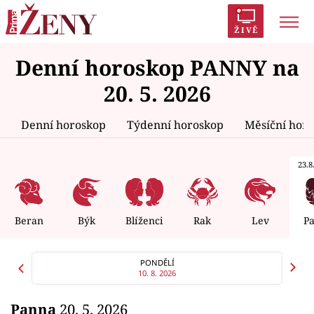
ŽIVĚ
Denní horoskop PANNY na
Trendy:
Polabí
Inspekce
Prostřeno!
AYTO?
20. 5. 2026
Módní alarm
Zrádci
Proměny
Denní horoskop
Týdenní horoskop
Měsíční hor
23.8.
Témata
Celebrity
Beran
Býk
Blíženci
Rak
Lev
P
Vztahy
PONDĚLÍ
10. 8. 2026
Seriály
Panna
20. 5. 2026