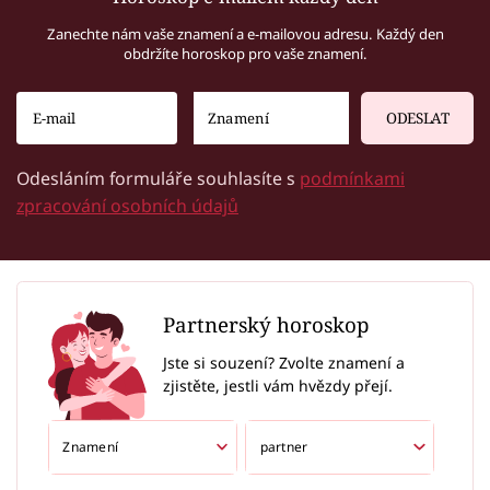
Zanechte nám vaše znamení a e-mailovou adresu. Každý den
obdržíte horoskop pro vaše znamení.
ODESLAT
Odesláním formuláře souhlasíte s
podmínkami
zpracování osobních údajů
Partnerský horoskop
Jste si souzení? Zvolte znamení a
zjistěte, jestli vám hvězdy přejí.