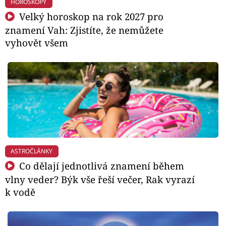
HOROSKOPY
Velký horoskop na rok 2027 pro
znamení Vah: Zjistíte, že nemůžete
vyhovět všem
ASTROČLÁNKY
Co dělají jednotlivá znamení během
vlny veder? Býk vše řeší večer, Rak vyrazí
k vodě