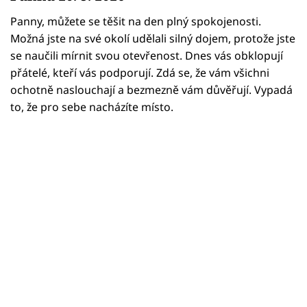
Horoskopy
Panny, můžete se těšit na den plný spokojenosti.
Sledujte prima+
Možná jste na své okolí udělali silný dojem, protože jste
se naučili mírnit svou otevřenost. Dnes vás obklopují
Filmový festival Karlovy Vary
přátelé, kteří vás podporují. Zdá se, že vám všichni
ochotně naslouchají a bezmezně vám důvěřují. Vypadá
Pořady
to, že pro sebe nacházíte místo.
Mámy sobě
Přihlášení
Sledujte nás