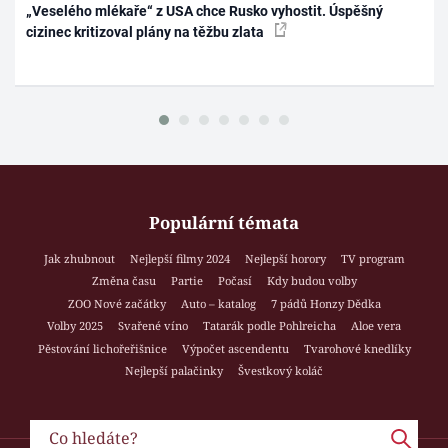
„Veselého mlékaře“ z USA chce Rusko vyhostit. Úspěšný
cizinec kritizoval plány na těžbu zlata
Populární témata
Jak zhubnout
Nejlepší filmy 2024
Nejlepší horory
TV program
Změna času
Partie
Počasí
Kdy budou volby
ZOO Nové začátky
Auto – katalog
7 pádů Honzy Dědka
Volby 2025
Svařené víno
Tatarák podle Pohlreicha
Aloe vera
Pěstování lichořeřišnice
Výpočet ascendentu
Tvarohové knedlíky
Nejlepší palačinky
Švestkový koláč