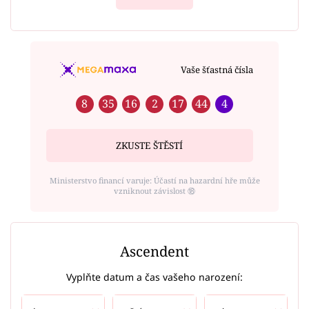
Vaše šťastná čísla
8
35
16
2
17
44
4
ZKUSTE ŠTĚSTÍ
Ministerstvo financí varuje: Účastí na hazardní hře může
vzniknout závislost ⑱
Ascendent
Vyplňte datum a čas vašeho narození: