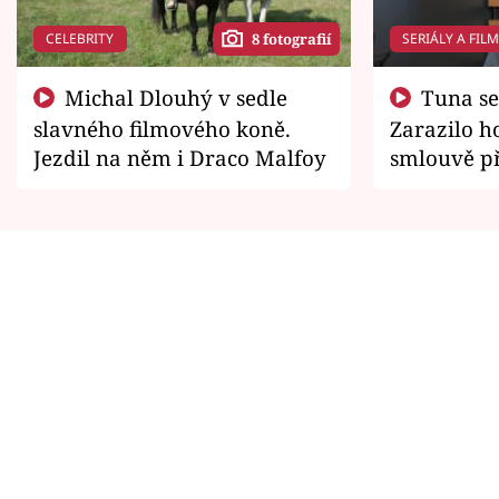
CELEBRITY
SERIÁLY A FIL
8 fotografií
Michal Dlouhý v sedle
Tuna se chtěl vrátit domů.
slavného filmového koně.
Zarazilo ho
Jezdil na něm i Draco Malfoy
smlouvě př
zemřít