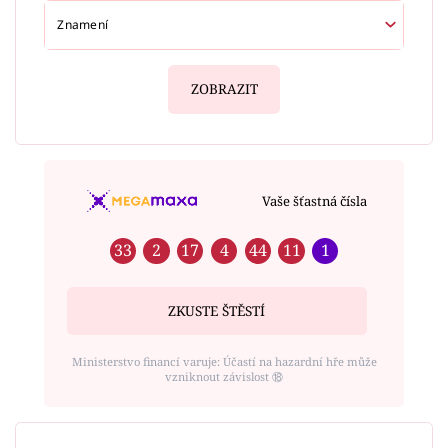
ZOBRAZIT
Vaše šťastná čísla
33
2
17
4
44
11
1
ZKUSTE ŠTĚSTÍ
Ministerstvo financí varuje: Účastí na hazardní hře může
vzniknout závislost ⑱