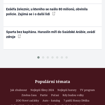
Exšéfa železnic, u kterého se našlo 80 milionů, obvinila
policie. Zajímá se i o další lidi
Sparta bez kapitána. Haraslín míří do Saúdské Arábie, uvádí
zdroje
Populární témata
Jak zhubnout
Nejlepší filmy 2024
Nejlepší horory
TV program
Změna času
Partie
Počasí
Kdy budou volby
ZOO Nové začátky
Auto – katalog
7 pádů Honzy Dědka