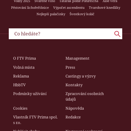
Volby 2025
Svařené víno
Tatarák podle Pohlreicha
Aloe vera
Pěstování lichořeřišnice
Výpočet ascendentu
Tvarohové knedlíky
Nejlepší palačinky
Švestkový koláč
O FTV Prima
Management
Volná místa
Press
Reklama
Castingy a výzvy
HbbTV
Kontakty
Podmínky užívání
Zpracování osobních
údajů
Cookies
Nápověda
Vlastník FTV Prima spol.
Redakce
s r.o.