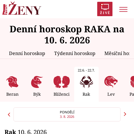
ŽIVĚ
Denní horoskop RAKA na
Trendy:
Polabí
Inspekce
Prostřeno!
AYTO?
10. 6. 2026
Módní alarm
Zrádci
Proměny
Denní horoskop
Týdenní horoskop
Měsíční hor
22.6. - 22.7.
Témata
Celebrity
Beran
Býk
Blíženci
Rak
Lev
P
Vztahy
PONDĚLÍ
3. 8. 2026
Seriály
Rak
10. 6. 2026