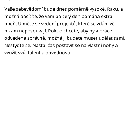
Horoskopy
Vaše sebevědomí bude dnes poměrně vysoké, Raku, a
Sledujte prima+
možná pocítíte, že vám po celý den pomáhá extra
oheň. Ujměte se vedení projektů, které se zdánlivě
Filmový festival Karlovy Vary
nikam neposouvají. Pokud chcete, aby byla práce
odvedena správně, možná ji budete muset udělat sami.
Pořady
Nestyďte se. Nastal čas postavit se na vlastní nohy a
využít svůj talent a dovednosti.
Mámy sobě
Přihlášení
Sledujte nás