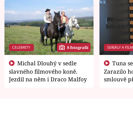
CELEBRITY
SERIÁLY A FIL
8 fotografií
Michal Dlouhý v sedle
Tuna se chtěl vrátit domů.
slavného filmového koně.
Zarazilo ho
Jezdil na něm i Draco Malfoy
smlouvě př
zemřít