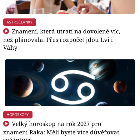
ASTROČLÁNKY
Znamení, která utratí na dovolené víc,
než plánovala: Přes rozpočet jdou Lvi i
Váhy
HOROSKOPY
Velký horoskop na rok 2027 pro
znamení Raka: Měli byste více důvěřovat
své intuici