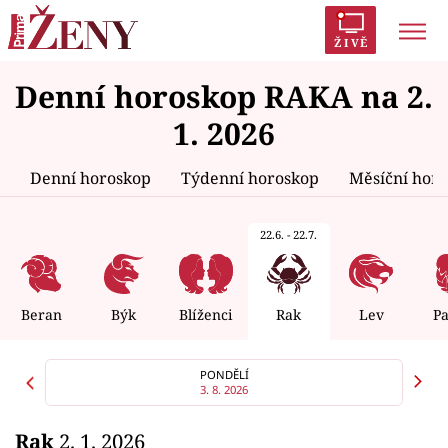
ŽIVĚ
Denní horoskop RAKA na 2.
Trendy:
Polabí
Inspekce
Prostřeno!
AYTO?
1. 2026
Módní alarm
Zrádci
Proměny
Denní horoskop
Týdenní horoskop
Měsíční hor
22.6. - 22.7.
Témata
Celebrity
Beran
Býk
Blíženci
Rak
Lev
P
Vztahy
PONDĚLÍ
3. 8. 2026
Seriály
Rak
2. 1. 2026