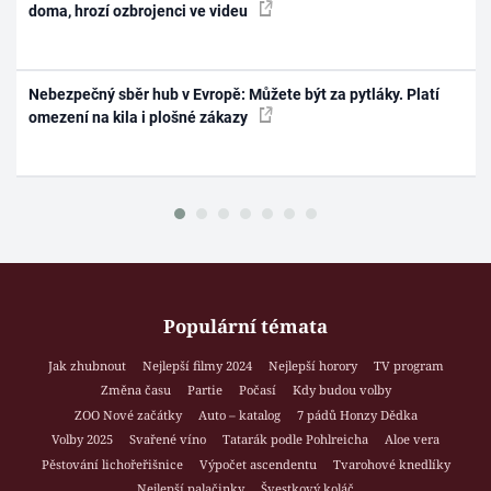
doma, hrozí ozbrojenci ve videu
Nebezpečný sběr hub v Evropě: Můžete být za pytláky. Platí
omezení na kila i plošné zákazy
Populární témata
Jak zhubnout
Nejlepší filmy 2024
Nejlepší horory
TV program
Změna času
Partie
Počasí
Kdy budou volby
ZOO Nové začátky
Auto – katalog
7 pádů Honzy Dědka
Volby 2025
Svařené víno
Tatarák podle Pohlreicha
Aloe vera
Pěstování lichořeřišnice
Výpočet ascendentu
Tvarohové knedlíky
Nejlepší palačinky
Švestkový koláč