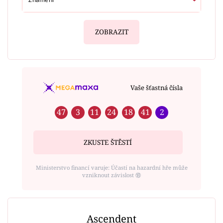
ZOBRAZIT
Vaše šťastná čísla
47
3
11
24
18
41
2
ZKUSTE ŠTĚSTÍ
Ministerstvo financí varuje: Účastí na hazardní hře může
vzniknout závislost ⑱
Ascendent