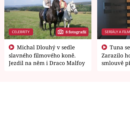
CELEBRITY
SERIÁLY A FIL
8 fotografií
Michal Dlouhý v sedle
Tuna se chtěl vrátit domů.
slavného filmového koně.
Zarazilo ho
Jezdil na něm i Draco Malfoy
smlouvě př
zemřít