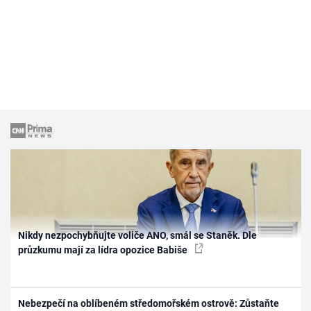
Nikdy nezpochybňujte voliče ANO, smál se Staněk. Dle
průzkumu mají za lídra opozice Babiše
Nebezpečí na oblíbeném středomořském ostrově: Zůstaňte