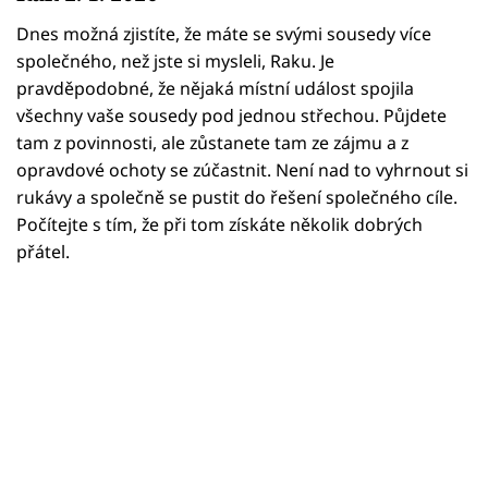
Horoskopy
Dnes možná zjistíte, že máte se svými sousedy více
Sledujte prima+
společného, než jste si mysleli, Raku. Je
pravděpodobné, že nějaká místní událost spojila
Filmový festival Karlovy Vary
všechny vaše sousedy pod jednou střechou. Půjdete
tam z povinnosti, ale zůstanete tam ze zájmu a z
Pořady
opravdové ochoty se zúčastnit. Není nad to vyhrnout si
rukávy a společně se pustit do řešení společného cíle.
Mámy sobě
Počítejte s tím, že při tom získáte několik dobrých
přátel.
Přihlášení
Sledujte nás