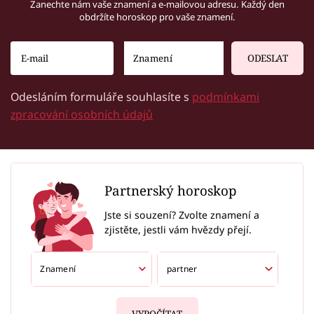
Zanechte nám vaše znamení a e-mailovou adresu. Každý den
obdržíte horoskop pro vaše znamení.
ODESLAT
Odesláním formuláře souhlasíte s
podmínkami
zpracování osobních údajů
Partnerský horoskop
Jste si souzení? Zvolte znamení a
zjistěte, jestli vám hvězdy přejí.