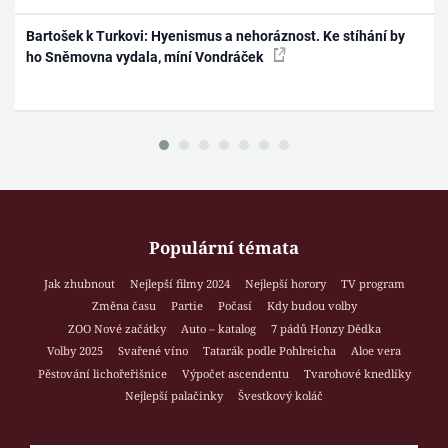
Bartošek k Turkovi: Hyenismus a nehoráznost. Ke stíhání by
ho Sněmovna vydala, míní Vondráček
Populární témata
Jak zhubnout
Nejlepší filmy 2024
Nejlepší horory
TV program
Změna času
Partie
Počasí
Kdy budou volby
ZOO Nové začátky
Auto – katalog
7 pádů Honzy Dědka
Volby 2025
Svařené víno
Tatarák podle Pohlreicha
Aloe vera
Pěstování lichořeřišnice
Výpočet ascendentu
Tvarohové knedlíky
Nejlepší palačinky
Švestkový koláč