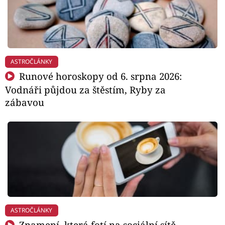
ASTROČLÁNKY
Runové horoskopy od 6. srpna 2026:
Vodnáři půjdou za štěstím, Ryby za
zábavou
ASTROČLÁNKY
Znamení, která fotí na sociální sítě