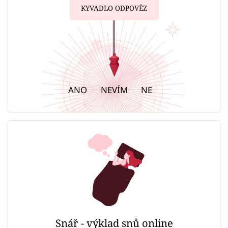
KYVADLO ODPOVĚZ
ANO
NEVÍM
NE
Snář - výklad snů online