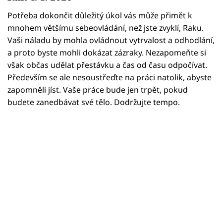
Horoskopy
Potřeba dokončit důležitý úkol vás může přimět k
Sledujte prima+
mnohem většímu sebeovládání, než jste zvyklí, Raku.
Vaši náladu by mohla ovládnout vytrvalost a odhodlání,
Filmový festival Karlovy Vary
a proto byste mohli dokázat zázraky. Nezapomeňte si
však občas udělat přestávku a čas od času odpočívat.
Pořady
Především se ale nesoustřeďte na práci natolik, abyste
zapomněli jíst. Vaše práce bude jen trpět, pokud
Mámy sobě
budete zanedbávat své tělo. Dodržujte tempo.
Přihlášení
Sledujte nás