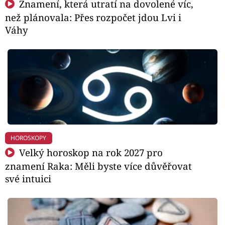
Znamení, která utratí na dovolené víc,
než plánovala: Přes rozpočet jdou Lvi i
Váhy
HOROSKOPY
Velký horoskop na rok 2027 pro
znamení Raka: Měli byste více důvěřovat
své intuici