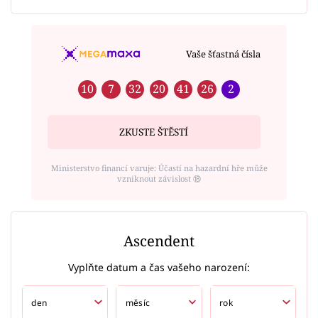
Vaše šťastná čísla
10
7
32
20
41
26
2
ZKUSTE ŠTĚSTÍ
Ministerstvo financí varuje: Účastí na hazardní hře může
vzniknout závislost ⑱
Ascendent
Vyplňte datum a čas vašeho narození: