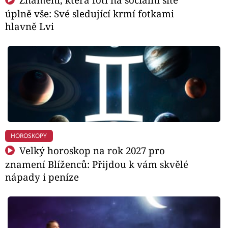
úplně vše: Své sledující krmí fotkami
hlavně Lvi
HOROSKOPY
Velký horoskop na rok 2027 pro
znamení Blíženců: Přijdou k vám skvělé
nápady i peníze