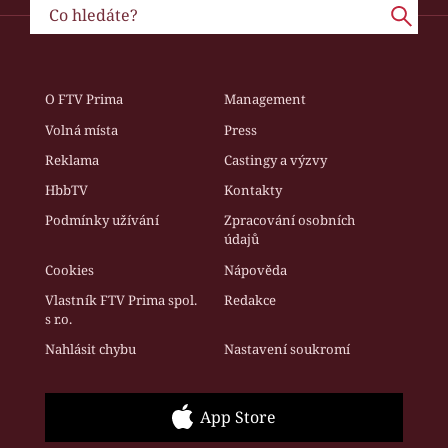
O FTV Prima
Management
Volná místa
Press
Reklama
Castingy a výzvy
HbbTV
Kontakty
Podmínky užívání
Zpracování osobních
údajů
Cookies
Nápověda
Vlastník FTV Prima spol.
Redakce
s r.o.
Nahlásit chybu
Nastavení soukromí
App Store