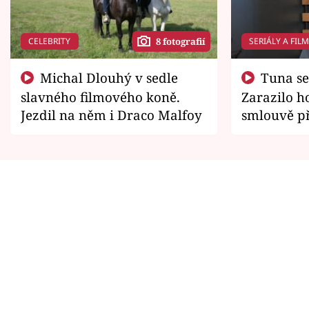
CELEBRITY
SERIÁLY A FIL
8 fotografií
Michal Dlouhý v sedle
Tuna se chtěl vrátit domů.
slavného filmového koně.
Zarazilo ho
Jezdil na něm i Draco Malfoy
smlouvě př
zemřít