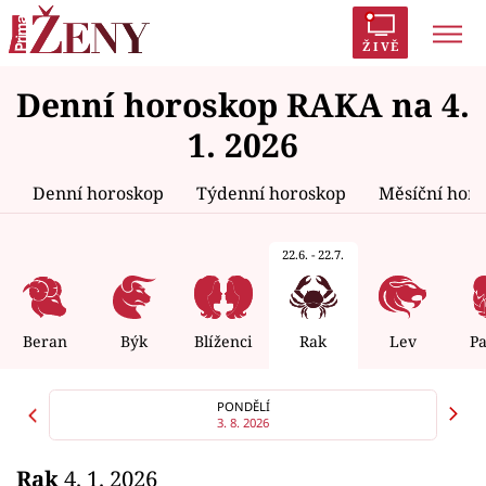
ŽIVĚ
Denní horoskop RAKA na 4.
Trendy:
Polabí
Inspekce
Prostřeno!
AYTO?
1. 2026
Módní alarm
Zrádci
Proměny
Denní horoskop
Týdenní horoskop
Měsíční hor
22.6. - 22.7.
Témata
Celebrity
Beran
Býk
Blíženci
Rak
Lev
P
Vztahy
PONDĚLÍ
3. 8. 2026
Seriály
Rak
4. 1. 2026