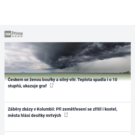
Českem se ženou bouřky a silný vítr. Teplota spadla i o 10
stupňů, ukazuje graf
Záběry zkázy v Kolumbii: Při zemětřesení se zřítil i kostel,
města hlásí desítky mrtvých