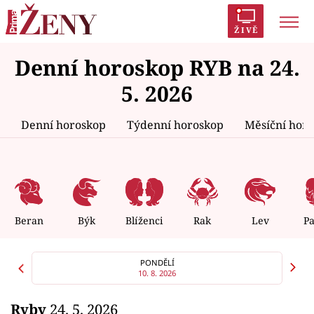
ŽIVĚ
Denní horoskop RYB na 24.
Trendy:
Polabí
Inspekce
Prostřeno!
AYTO?
5. 2026
Módní alarm
Zrádci
Proměny
Denní horoskop
Týdenní horoskop
Měsíční hor
Témata
Celebrity
Beran
Býk
Blíženci
Rak
Lev
P
Vztahy
PONDĚLÍ
10. 8. 2026
Seriály
Ryby
24. 5. 2026