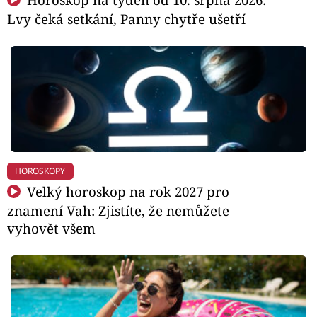
Lvy čeká setkání, Panny chytře ušetří
HOROSKOPY
Velký horoskop na rok 2027 pro
znamení Vah: Zjistíte, že nemůžete
vyhovět všem