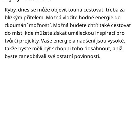
Horoskopy
Ryby, dnes se může objevit touha cestovat, třeba za
Sledujte prima+
blízkým přítelem. Možná vložíte hodně energie do
zkoumání možností. Možná budete chtít také cestovat
Filmový festival Karlovy Vary
do míst, kde můžete získat uměleckou inspiraci pro
tvůrčí projekty. Vaše energie a nadšení jsou vysoké,
Pořady
takže byste měli být schopni toho dosáhnout, aniž
byste zanedbávali své ostatní povinnosti.
Mámy sobě
Přihlášení
Sledujte nás