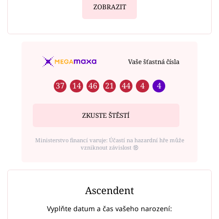
ZOBRAZIT
Vaše šťastná čísla
37
14
46
21
44
4
4
ZKUSTE ŠTĚSTÍ
Ministerstvo financí varuje: Účastí na hazardní hře může
vzniknout závislost ⑱
Ascendent
Vyplňte datum a čas vašeho narození: