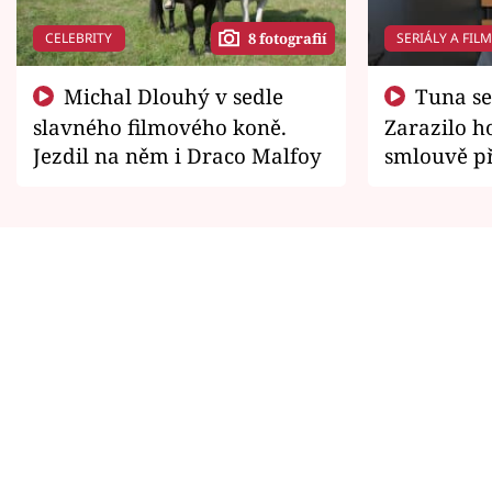
CELEBRITY
SERIÁLY A FIL
8 fotografií
Michal Dlouhý v sedle
Tuna se chtěl vrátit domů.
slavného filmového koně.
Zarazilo ho
Jezdil na něm i Draco Malfoy
smlouvě př
zemřít