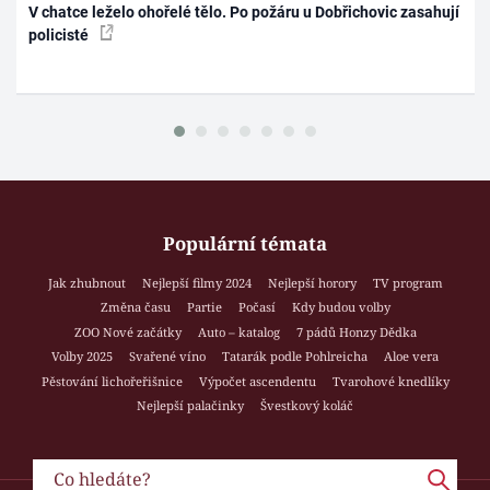
V chatce leželo ohořelé tělo. Po požáru u Dobřichovic zasahují
policisté
Populární témata
Jak zhubnout
Nejlepší filmy 2024
Nejlepší horory
TV program
Změna času
Partie
Počasí
Kdy budou volby
ZOO Nové začátky
Auto – katalog
7 pádů Honzy Dědka
Volby 2025
Svařené víno
Tatarák podle Pohlreicha
Aloe vera
Pěstování lichořeřišnice
Výpočet ascendentu
Tvarohové knedlíky
Nejlepší palačinky
Švestkový koláč