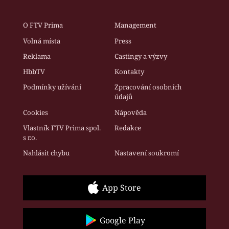
O FTV Prima
Management
Volná místa
Press
Reklama
Castingy a výzvy
HbbTV
Kontakty
Podmínky užívání
Zpracování osobních
údajů
Cookies
Nápověda
Vlastník FTV Prima spol.
Redakce
s r.o.
Nahlásit chybu
Nastavení soukromí
App Store
Google Play