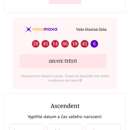
Vaše šťastná čísla
28
45
14
46
18
41
6
ZKUSTE ŠTĚSTÍ
Ministerstvo financí varuje: Účastí na hazardní hře může
vzniknout závislost ⑱
Ascendent
Vyplňte datum a čas vašeho narození: