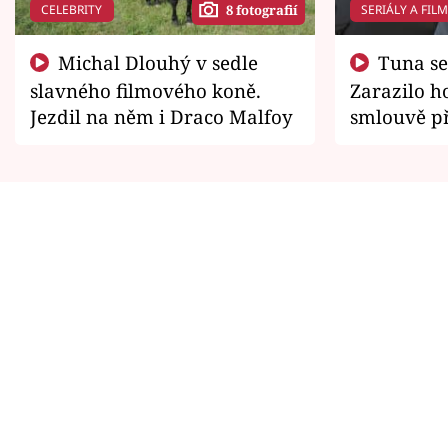
CELEBRITY
SERIÁLY A FIL
8 fotografií
Michal Dlouhý v sedle
Tuna se chtěl vrátit domů.
slavného filmového koně.
Zarazilo ho
Jezdil na něm i Draco Malfoy
smlouvě př
zemřít