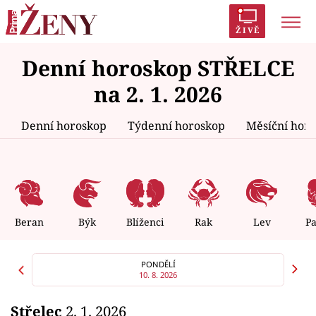
ŽIVĚ
Denní horoskop STŘELCE
Trendy:
Polabí
Inspekce
Prostřeno!
AYTO?
na 2. 1. 2026
Módní alarm
Zrádci
Proměny
Denní horoskop
Týdenní horoskop
Měsíční hor
Témata
Celebrity
Beran
Býk
Blíženci
Rak
Lev
P
Vztahy
PONDĚLÍ
10. 8. 2026
Seriály
Střelec
2. 1. 2026