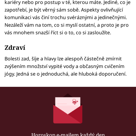
kariéry nebo pro postup v té, kterou máte. Jediné, co je
zapotřebí, je být věrný sám sobě. Aspekty ovlivňující
komunikaci vás činí trochu svéráznými a jedinečnými.
Nezáleží vám na tom, co si myslí ostatní, a proto je pro
vás mnohem snazší říct si o to, co si zasloužíte.
Zdraví
Bolesti zad, šíje a hlavy lze alespoň částečně zmírnit
zvýšením množství vypité vody a občasným cvičením
jógy. Jedná se o jednoduchá, ale hluboká doporučení.
Horoskop e-mailem každý den