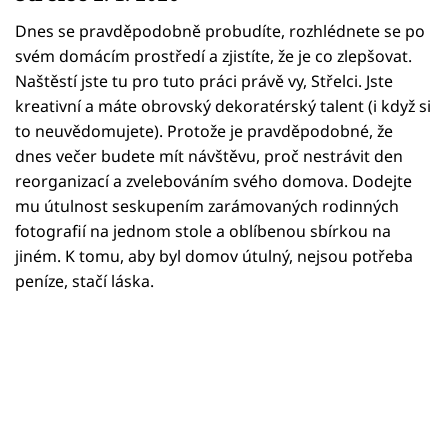
Horoskopy
Dnes se pravděpodobně probudíte, rozhlédnete se po
Sledujte prima+
svém domácím prostředí a zjistíte, že je co zlepšovat.
Naštěstí jste tu pro tuto práci právě vy, Střelci. Jste
Filmový festival Karlovy Vary
kreativní a máte obrovský dekoratérský talent (i když si
to neuvědomujete). Protože je pravděpodobné, že
Pořady
dnes večer budete mít návštěvu, proč nestrávit den
reorganizací a zvelebováním svého domova. Dodejte
Mámy sobě
mu útulnost seskupením zarámovaných rodinných
fotografií na jednom stole a oblíbenou sbírkou na
jiném. K tomu, aby byl domov útulný, nejsou potřeba
Přihlášení
peníze, stačí láska.
Sledujte nás