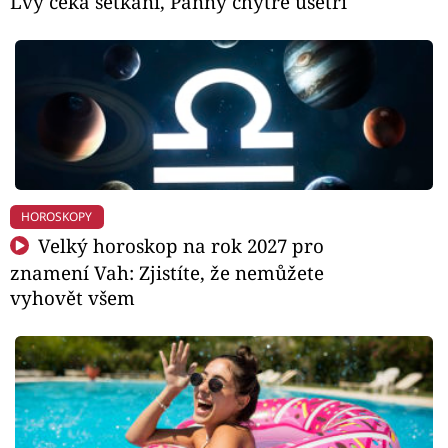
Lvy čeká setkání, Panny chytře ušetří
HOROSKOPY
Velký horoskop na rok 2027 pro
znamení Vah: Zjistíte, že nemůžete
vyhovět všem