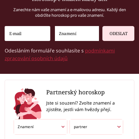
Zanechte nám vaše znamení a e-mailovou adresu. Každý den
obdržíte horoskop pro vaše znamení.
ODESLAT
Odesláním formuláře souhlasíte s
podmínkami
zpracování osobních údajů
Partnerský horoskop
Jste si souzení? Zvolte znamení a
zjistěte, jestli vám hvězdy přejí.