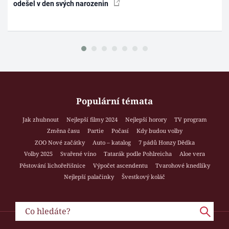
odešel v den svých narozenin
Populární témata
Jak zhubnout
Nejlepší filmy 2024
Nejlepší horory
TV program
Změna času
Partie
Počasí
Kdy budou volby
ZOO Nové začátky
Auto – katalog
7 pádů Honzy Dědka
Volby 2025
Svařené víno
Tatarák podle Pohlreicha
Aloe vera
Pěstování lichořeřišnice
Výpočet ascendentu
Tvarohové knedlíky
Nejlepší palačinky
Švestkový koláč