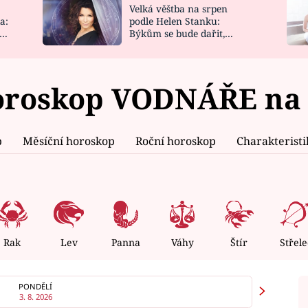
Velká věštba na srpen
NOVINKY
ZAHRADA
a:
podle Helen Stanku:
y
Býkům se bude dařit,
VIDEORECEPTY
DESIGN
Vodnáře čeká jízda
roskop VODNÁŘE na 6
p
Měsíční horoskop
Roční horoskop
Charakterist
Rak
Lev
Panna
Váhy
Štír
Střele
PONDĚLÍ
3. 8. 2026