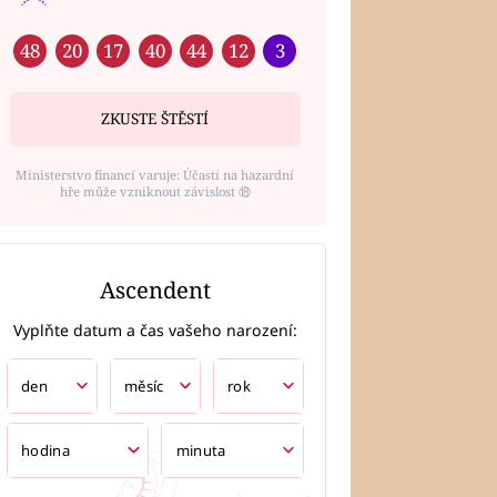
48
20
17
40
44
12
3
ZKUSTE ŠTĚSTÍ
Ministerstvo financí varuje: Účastí na hazardní
hře může vzniknout závislost ⑱
Ascendent
Vyplňte datum a čas vašeho narození: