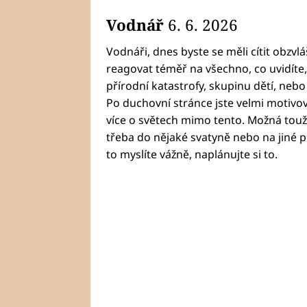
Vodnář
6. 6. 2026
Vodnáři, dnes byste se měli cítit obzvlá
reagovat téměř na všechno, co uvidíte, 
přírodní katastrofy, skupinu dětí, nebo 
Po duchovní stránce jste velmi motivov
více o světech mimo tento. Možná touž
třeba do nějaké svatyně nebo na jiné 
to myslíte vážně, naplánujte si to.