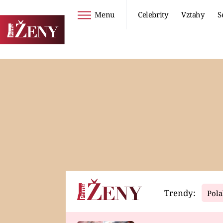
Menu
Celebrity
Vztahy
S
Seriály
Životní styl
ZOO
DIETY A HUBNUTÍ
PROSTŘENO!
CESTOVÁNÍ A
DOVOLENÁ
DUCH
ZDRAVÍ
Trendy:
Pola
Horoskopy
Video
ASTROČLÁNKY
SERIÁLY