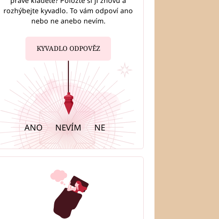
právě kladete? Položte si ji znovu a
rozhýbejte kyvadlo. To vám odpoví ano
nebo ne anebo nevím.
KYVADLO ODPOVĚZ
ANO
NEVÍM
NE