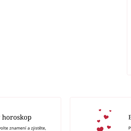
ý horoskop
P
volte znamení a zjistěte,