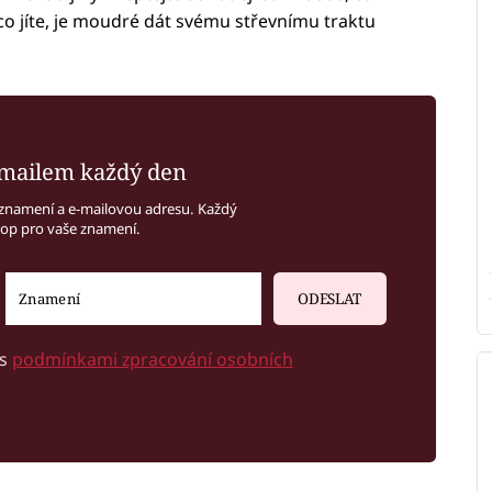
co jíte, je moudré dát svému střevnímu traktu
mailem každý den
znamení a e-mailovou adresu. Každý
kop pro vaše znamení.
ODESLAT
 s
podmínkami zpracování osobních