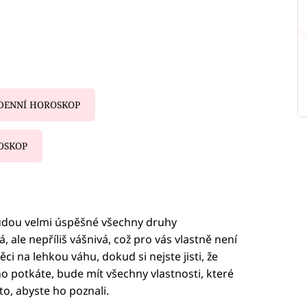
DENNÍ HOROSKOP
OSKOP
iled to fetch
udou velmi úspěšné všechny druhy
, ale nepříliš vášnivá, což pro vás vlastně není
ci na lehkou váhu, dokud si nejste jisti, že
o potkáte, bude mít všechny vlastnosti, které
to, abyste ho poznali.