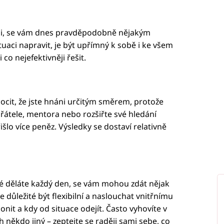
ili, se vám dnes pravděpodobně nějakým
uaci napravit, je být upřímný k sobě i ke všem
co nejefektivněji řešit.
cit, že jste hnáni určitým směrem, protože
přátele, mentora nebo rozšiřte své hledání
šlo více peněz. Výsledky se dostaví relativně
ré děláte každý den, se vám mohou zdát nějak
Je důležité být flexibilní a naslouchat vnitřnímu
onit a kdy od situace odejít. Často vyhovíte v
 někdo jiný – zeptejte se raději sami sebe, co