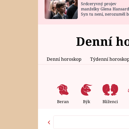
Srdceryvný projev
SNÁŘ
CELEBRITY
manželky Glena Hansard
Syn tu není, nerozuměl b
HOROSKOP NA
VAŘENÍ
tomu, vysvětlila
ROK 2023
Denní ho
Denní horoskop
Týdenní horosko
Beran
Býk
Blíženci