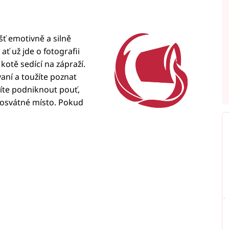
šť emotivně a silně
ať už jde o fotografii
kotě sedící na zápraží.
aní a toužíte poznat
íte podniknout pouť,
posvátné místo. Pokud