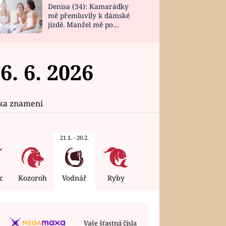
Denisa (34): Kamarádky
mě přemluvily k dámské
jízdě. Manžel mě po
návratu zaskočil
. 6. 2026
ika znamení
21.1. - 20.2.
c
Kozoroh
Vodnář
Ryby
ÚTERÝ
4. 8. 2026
Vaše šťastná čísla