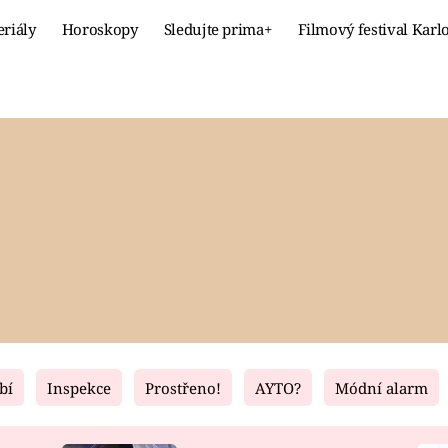
eriály
Horoskopy
Sledujte prima+
Filmový festival Karl
Celebrity
Recept
MÓDA A KRÁSA
HLAVNÍ JÍ
VZTAHY A SEX
SLADKÉ
PRIMA MAMINKA
ZDRAVÉ
bí
Inspekce
Prostřeno!
AYTO?
Módní alarm
Fresh
Living
RECEPTY
BYDLENÍ