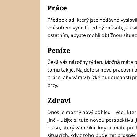
Práce
Předpoklad, který jste nedávno vyslov
způsobem vymstí. Jediný způsob, jak sit
ostatním, abyste mohli obtížnou situaci 
Peníze
Čeká vás náročný týden. Možná máte po
tomu tak je. Najděte si nové pracovní 
práce, aby vám v blízké budoucnosti při
brzy.
Zdraví
Dnes je možný nový pohled – věci, kte
jiné – užijte si tuto novou perspektivu. 
hlasu, který vám říká, kdy se máte přikl
situacích, kdy z toho bude mít prospěch