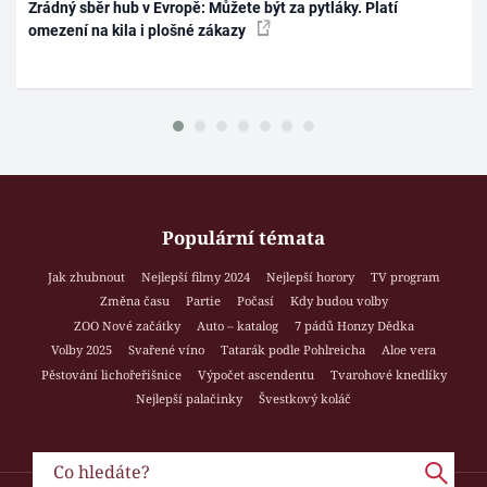
Zrádný sběr hub v Evropě: Můžete být za pytláky. Platí
omezení na kila i plošné zákazy
Populární témata
Jak zhubnout
Nejlepší filmy 2024
Nejlepší horory
TV program
Změna času
Partie
Počasí
Kdy budou volby
ZOO Nové začátky
Auto – katalog
7 pádů Honzy Dědka
Volby 2025
Svařené víno
Tatarák podle Pohlreicha
Aloe vera
Pěstování lichořeřišnice
Výpočet ascendentu
Tvarohové knedlíky
Nejlepší palačinky
Švestkový koláč