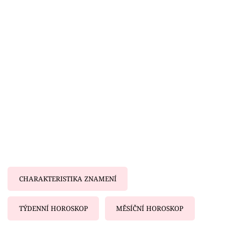
Horoskopy
Sledujte prima+
Filmový festival Karlovy Vary
Pořady
Mámy sobě
Přihlášení
Sledujte nás
CHARAKTERISTIKA ZNAMENÍ
TÝDENNÍ HOROSKOP
MĚSÍČNÍ HOROSKOP