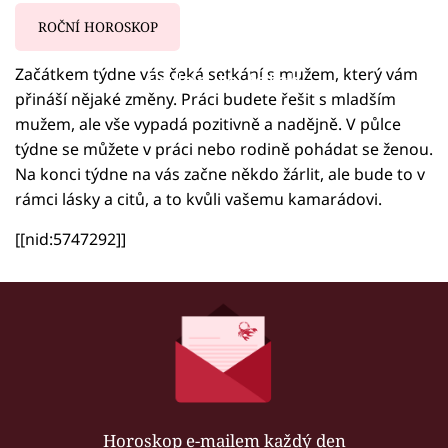
ROČNÍ HOROSKOP
Začátkem týdne vás čeká setkání s mužem, který vám
Failed to fetch
přináší nějaké změny. Práci budete řešit s mladším
mužem, ale vše vypadá pozitivně a nadějně. V půlce
týdne se můžete v práci nebo rodině pohádat se ženou.
Na konci týdne na vás začne někdo žárlit, ale bude to v
rámci lásky a citů, a to kvůli vašemu kamarádovi.
[[nid:5747292]]
Horoskop e-mailem každý den