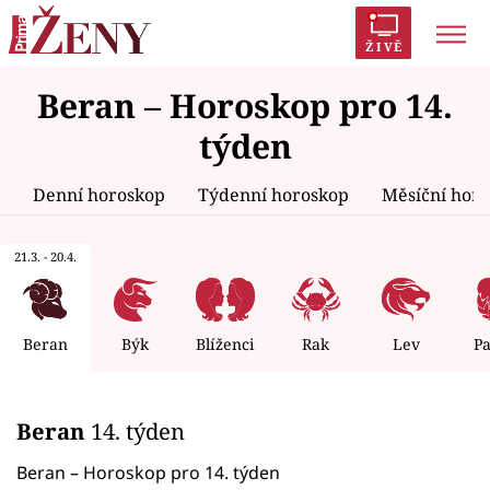
ŽIVĚ
Beran – Horoskop pro 14.
Trendy:
Polabí
Inspekce
Prostřeno!
AYTO?
týden
Módní alarm
Zrádci
Proměny
Denní horoskop
Týdenní horoskop
Měsíční hor
21.3. - 20.4.
Témata
Celebrity
Beran
Býk
Blíženci
Rak
Lev
P
Vztahy
Beran
14. týden
Seriály
Beran – Horoskop pro 14. týden