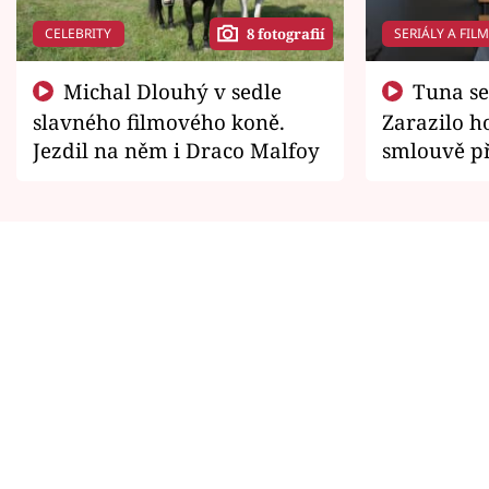
CELEBRITY
SERIÁLY A FIL
8 fotografií
Michal Dlouhý v sedle
Tuna se chtěl vrátit domů.
slavného filmového koně.
Zarazilo ho
Jezdil na něm i Draco Malfoy
smlouvě př
zemřít