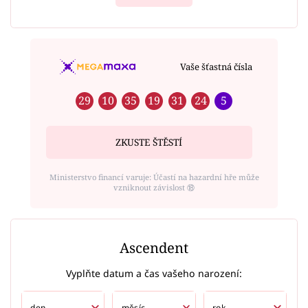
Vaše šťastná čísla
29
10
35
19
31
24
5
ZKUSTE ŠTĚSTÍ
Ministerstvo financí varuje: Účastí na hazardní hře může
vzniknout závislost ⑱
Ascendent
Vyplňte datum a čas vašeho narození: