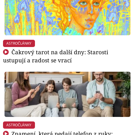
ASTROČLÁNKY
Čakrový tarot na další dny: Starosti
ustupují a radost se vrací
ASTROČLÁNKY
Znamení, která nedají telefon z ruky: