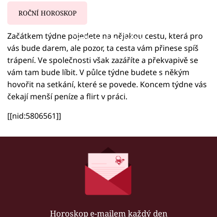
ROČNÍ HOROSKOP
Začátkem týdne pojedete na nějakou cestu, která pro
Failed to fetch
vás bude darem, ale pozor, ta cesta vám přinese spíš
trápení. Ve společnosti však zazáříte a překvapivě se
vám tam bude líbit. V půlce týdne budete s někým
hovořit na setkání, které se povede. Koncem týdne vás
čekají menší peníze a flirt v práci.
[[nid:5806561]]
Horoskop e-mailem každý den