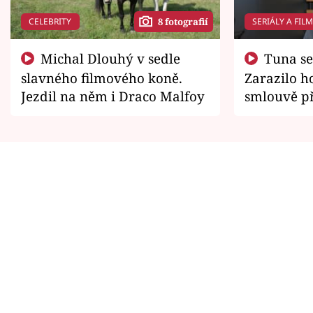
CELEBRITY
SERIÁLY A FIL
8 fotografií
Michal Dlouhý v sedle
Tuna se chtěl vrátit domů.
slavného filmového koně.
Zarazilo ho
Jezdil na něm i Draco Malfoy
smlouvě př
zemřít