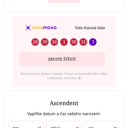
Vaše šťastná čísla
28
39
34
1
30
31
3
ZKUSTE ŠTĚSTÍ
Ministerstvo financí varuje: Účastí na hazardní hře může
vzniknout závislost ⑱
Ascendent
Vyplňte datum a čas vašeho narození: