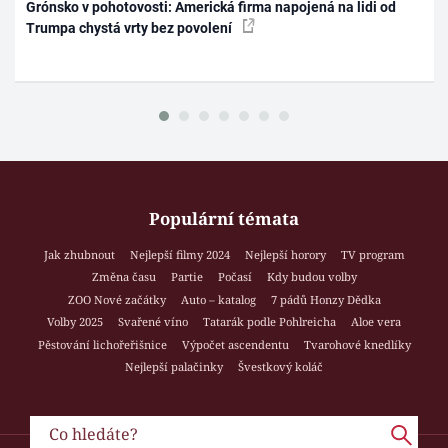
Grónsko v pohotovosti: Americká firma napojená na lidi od
Trumpa chystá vrty bez povolení
Populární témata
Jak zhubnout
Nejlepší filmy 2024
Nejlepší horory
TV program
Změna času
Partie
Počasí
Kdy budou volby
ZOO Nové začátky
Auto – katalog
7 pádů Honzy Dědka
Volby 2025
Svařené víno
Tatarák podle Pohlreicha
Aloe vera
Pěstování lichořeřišnice
Výpočet ascendentu
Tvarohové knedlíky
Nejlepší palačinky
Švestkový koláč