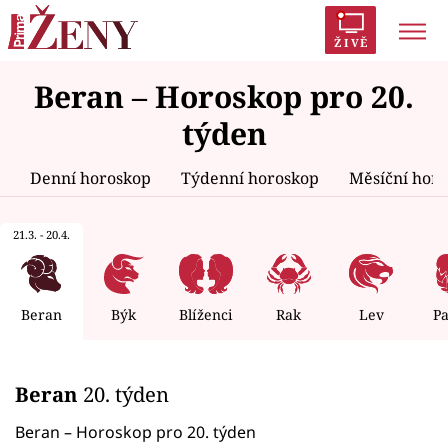
ŽIVĚ
Beran – Horoskop pro 20.
Trendy:
Polabí
Inspekce
Prostřeno!
AYTO?
týden
Módní alarm
Zrádci
Proměny
Denní horoskop
Týdenní horoskop
Měsíční hor
21.3. - 20.4.
Témata
Celebrity
Beran
Býk
Blíženci
Rak
Lev
P
Vztahy
Beran
20. týden
Seriály
Beran – Horoskop pro 20. týden