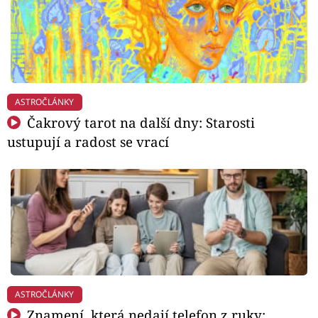
ASTROČLÁNKY
Čakrový tarot na další dny: Starosti
ustupují a radost se vrací
ASTROČLÁNKY
Znamení, která nedají telefon z ruky: