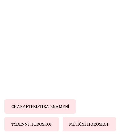
Horoskopy
Sledujte prima+
Filmový festival Karlovy Vary
Pořady
Mámy sobě
Přihlášení
Sledujte nás
CHARAKTERISTIKA ZNAMENÍ
TÝDENNÍ HOROSKOP
MĚSÍČNÍ HOROSKOP