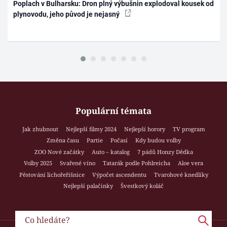
Poplach v Bulharsku: Dron plný výbušnin explodoval kousek od
plynovodu, jeho původ je nejasný
Populární témata
Jak zhubnout
Nejlepší filmy 2024
Nejlepší horory
TV program
Změna času
Partie
Počasí
Kdy budou volby
ZOO Nové začátky
Auto – katalog
7 pádů Honzy Dědka
Volby 2025
Svařené víno
Tatarák podle Pohlreicha
Aloe vera
Pěstování lichořeřišnice
Výpočet ascendentu
Tvarohové knedlíky
Nejlepší palačinky
Švestkový koláč