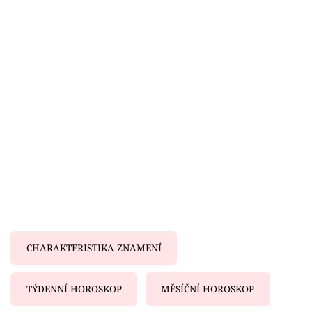
Horoskopy
Sledujte prima+
Filmový festival Karlovy Vary
Pořady
Mámy sobě
Přihlášení
Sledujte nás
CHARAKTERISTIKA ZNAMENÍ
TÝDENNÍ HOROSKOP
MĚSÍČNÍ HOROSKOP