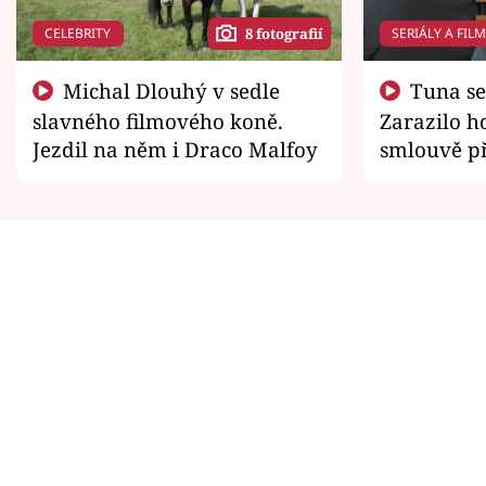
CELEBRITY
SERIÁLY A FIL
8 fotografií
Michal Dlouhý v sedle
Tuna se chtěl vrátit domů.
slavného filmového koně.
Zarazilo ho
Jezdil na něm i Draco Malfoy
smlouvě př
zemřít