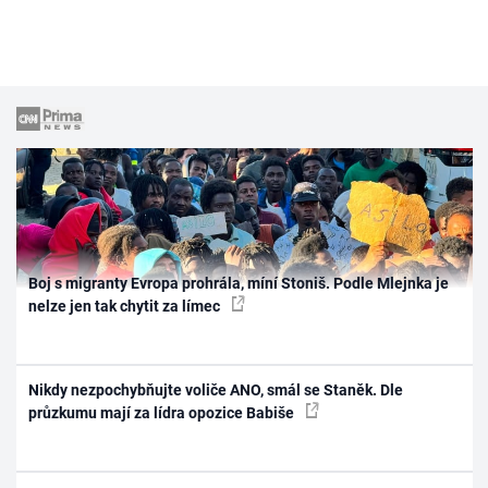
Boj s migranty Evropa prohrála, míní Stoniš. Podle Mlejnka je
nelze jen tak chytit za límec
Nikdy nezpochybňujte voliče ANO, smál se Staněk. Dle
průzkumu mají za lídra opozice Babiše