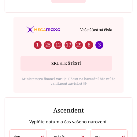
Vaše šťastná čísla
1
25
12
17
29
8
3
ZKUSTE ŠTĚSTÍ
Ministerstvo financí varuje: Účastí na hazardní hře může
vzniknout závislost ⑱
Ascendent
Vyplňte datum a čas vašeho narození: