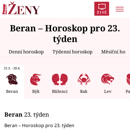
ŽIVĚ
Beran – Horoskop pro 23.
Trendy:
Polabí
Inspekce
Prostřeno!
AYTO?
týden
Módní alarm
Zrádci
Proměny
Denní horoskop
Týdenní horoskop
Měsíční hor
21.3. - 20.4.
Témata
Celebrity
Beran
Býk
Blíženci
Rak
Lev
P
Vztahy
Beran
23. týden
Seriály
Beran – Horoskop pro 23. týden