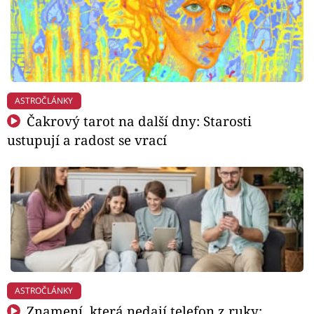
ASTROČLÁNKY
Čakrový tarot na další dny: Starosti
ustupují a radost se vrací
ASTROČLÁNKY
Znamení, která nedají telefon z ruky: