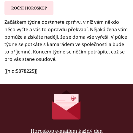
ROČNÍ HOROSKOP
Začátkem týdne dostanete zprávu, v níž vám někdo
Failed to fetch
něco vyčte a vás to opravdu překvapí. Nějaká žena vám
pomůže a získáte naději, že se doma vše vyřeší. V půlce
týdne se potkáte s kamarádem ve společnosti a bude
to příjemné. Koncem týdne se něčím potrápíte, což se
pro vás stane osudové.
[[nid:5878225]]
Horoskop e-mailem každý den