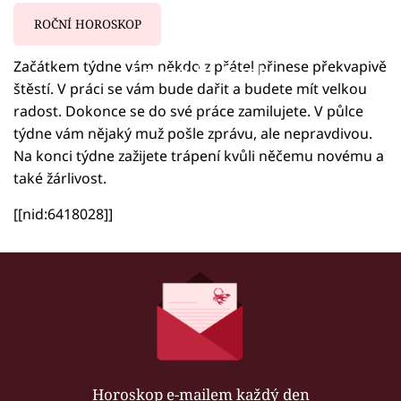
ROČNÍ HOROSKOP
Začátkem týdne vám někdo z přátel přinese překvapivě
Failed to fetch
štěstí. V práci se vám bude dařit a budete mít velkou
radost. Dokonce se do své práce zamilujete. V půlce
týdne vám nějaký muž pošle zprávu, ale nepravdivou.
Na konci týdne zažijete trápení kvůli něčemu novému a
také žárlivost.
[[nid:6418028]]
Horoskop e-mailem každý den