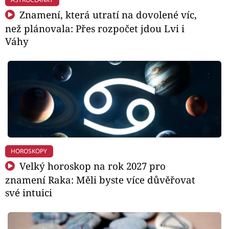
Znamení, která utratí na dovolené víc,
než plánovala: Přes rozpočet jdou Lvi i
Váhy
HOROSKOPY
Velký horoskop na rok 2027 pro
znamení Raka: Měli byste více důvěřovat
své intuici