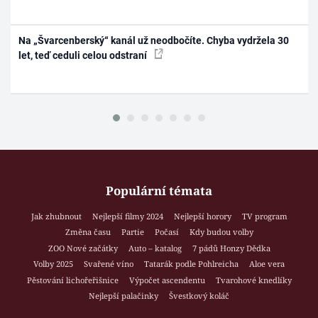
Na „Švarcenberský“ kanál už neodbočíte. Chyba vydržela 30
let, teď ceduli celou odstraní
Populární témata
Jak zhubnout
Nejlepší filmy 2024
Nejlepší horory
TV program
Změna času
Partie
Počasí
Kdy budou volby
ZOO Nové začátky
Auto – katalog
7 pádů Honzy Dědka
Volby 2025
Svařené víno
Tatarák podle Pohlreicha
Aloe vera
Pěstování lichořeřišnice
Výpočet ascendentu
Tvarohové knedlíky
Nejlepší palačinky
Švestkový koláč