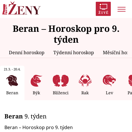
ŽIVĚ
Beran – Horoskop pro 9.
Trendy:
Polabí
Inspekce
Prostřeno!
AYTO?
týden
Módní alarm
Zrádci
Proměny
Denní horoskop
Týdenní horoskop
Měsíční hor
21.3. - 20.4.
Témata
Celebrity
Beran
Býk
Blíženci
Rak
Lev
P
Vztahy
Beran
9. týden
Seriály
Beran – Horoskop pro 9. týden