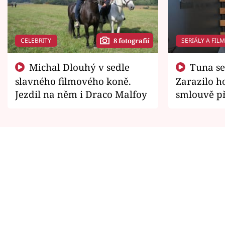
CELEBRITY
SERIÁLY A FIL
8 fotografií
Michal Dlouhý v sedle
Tuna se chtěl vrátit domů.
slavného filmového koně.
Zarazilo ho
Jezdil na něm i Draco Malfoy
smlouvě př
zemřít