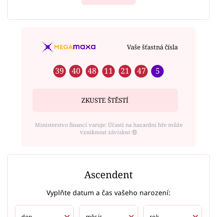
Vaše šťastná čísla
39
40
48
11
21
47
5
ZKUSTE ŠTĚSTÍ
Ministerstvo financí varuje: Účastí na hazardní hře může
vzniknout závislost ⑱
Ascendent
Vyplňte datum a čas vašeho narození: