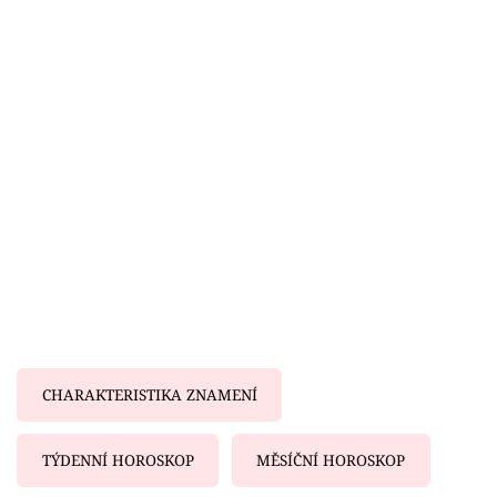
Horoskopy
Sledujte prima+
Filmový festival Karlovy Vary
Pořady
Mámy sobě
Přihlášení
Sledujte nás
CHARAKTERISTIKA ZNAMENÍ
TÝDENNÍ HOROSKOP
MĚSÍČNÍ HOROSKOP