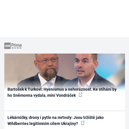
Bartošek k Turkovi: Hyenismus a nehoráznost. Ke stíhání by
ho Sněmovna vydala, míní Vondráček
Lékárničky, drony i pytle na mrtvoly: Jsou tržiště jako
Wildberries legitimním cílem Ukrajiny?