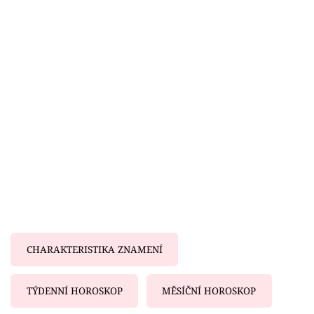
Horoskopy
Sledujte prima+
Filmový festival Karlovy Vary
Pořady
Mámy sobě
Přihlášení
Sledujte nás
CHARAKTERISTIKA ZNAMENÍ
TÝDENNÍ HOROSKOP
MĚSÍČNÍ HOROSKOP