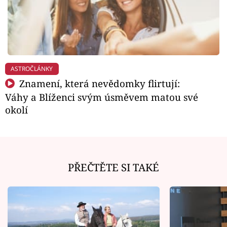
ASTROČLÁNKY
Znamení, která nevědomky flirtují:
Váhy a Blíženci svým úsměvem matou své
okolí
PŘEČTĚTE SI TAKÉ