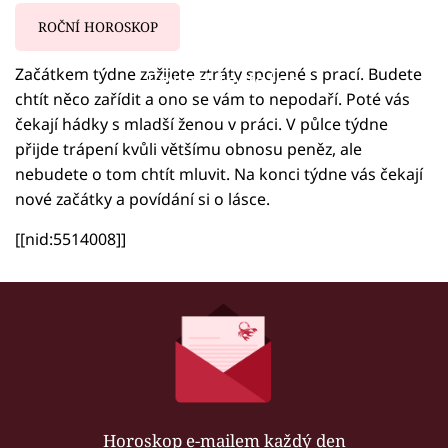
ROČNÍ HOROSKOP
Začátkem týdne zažijete ztráty spojené s prací. Budete
Failed to fetch
chtít něco zařídit a ono se vám to nepodaří. Poté vás
čekají hádky s mladší ženou v práci. V půlce týdne
přijde trápení kvůli většímu obnosu peněz, ale
nebudete o tom chtít mluvit. Na konci týdne vás čekají
nové začátky a povídání si o lásce.
[[nid:5514008]]
Horoskop e-mailem každý den