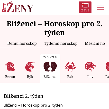
ŽIVĚ
Blíženci – Horoskop pro 2.
Trendy:
Polabí
Inspekce
Prostřeno!
AYTO?
týden
Módní alarm
Zrádci
Proměny
Denní horoskop
Týdenní horoskop
Měsíční hor
22.5. - 21.6.
Témata
Celebrity
Beran
Býk
Blíženci
Rak
Lev
P
Vztahy
Blíženci
2. týden
Seriály
Blíženci – Horoskop pro 2. týden