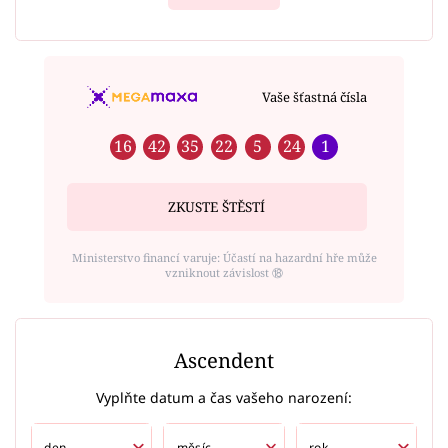
Vaše šťastná čísla
16
42
35
22
5
24
1
ZKUSTE ŠTĚSTÍ
Ministerstvo financí varuje: Účastí na hazardní hře může
vzniknout závislost ⑱
Ascendent
Vyplňte datum a čas vašeho narození: