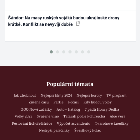
Šándor: Na masy ruských vojáků budou ukrajinské drony
krátké. Konflikt se nevyvíjí dobře
Populární témata
Jak zhubnout
Nejlepší filmy 2024
Nejlepší horory
TV program
Změna času
Partie
Počasí
Kdy budou volby
ZOO Nové začátky
Auto – katalog
7 pádů Honzy Dědka
Volby 2025
Svařené víno
Tatarák podle Pohlreicha
Aloe vera
Pěstování lichořeřišnice
Výpočet ascendentu
Tvarohové knedlíky
Nejlepší palačinky
Švestkový koláč