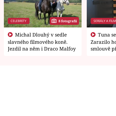
CELEBRITY
SERIÁLY A FIL
8 fotografií
Michal Dlouhý v sedle
Tuna se chtěl vrátit domů.
slavného filmového koně.
Zarazilo ho
Jezdil na něm i Draco Malfoy
smlouvě př
zemřít