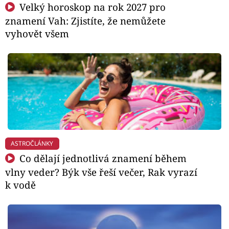
Velký horoskop na rok 2027 pro
znamení Vah: Zjistíte, že nemůžete
vyhovět všem
ASTROČLÁNKY
Co dělají jednotlivá znamení během
vlny veder? Býk vše řeší večer, Rak vyrazí
k vodě