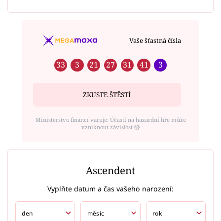
Vaše šťastná čísla
33
3
21
27
31
41
3
ZKUSTE ŠTĚSTÍ
Ministerstvo financí varuje: Účastí na hazardní hře může
vzniknout závislost ⑱
Ascendent
Vyplňte datum a čas vašeho narození: