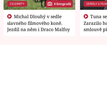
CELEBRITY
SERIÁLY A FIL
8 fotografií
Michal Dlouhý v sedle
Tuna se chtěl vrátit domů.
slavného filmového koně.
Zarazilo ho
Jezdil na něm i Draco Malfoy
smlouvě př
zemřít