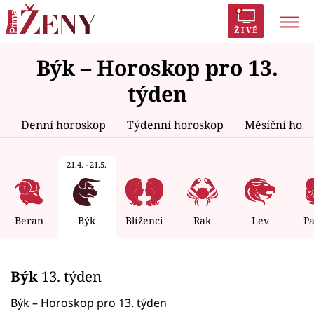
ŽIVĚ
Býk – Horoskop pro 13.
Trendy:
Polabí
Inspekce
Prostřeno!
AYTO?
týden
Módní alarm
Zrádci
Proměny
Denní horoskop
Týdenní horoskop
Měsíční hor
21.4. - 21.5.
Témata
Celebrity
Beran
Býk
Blíženci
Rak
Lev
P
Vztahy
Býk
13. týden
Seriály
Býk – Horoskop pro 13. týden