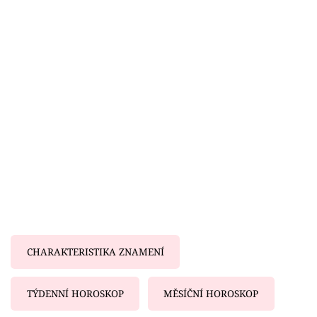
Horoskopy
Sledujte prima+
Filmový festival Karlovy Vary
Pořady
Mámy sobě
Přihlášení
Sledujte nás
CHARAKTERISTIKA ZNAMENÍ
TÝDENNÍ HOROSKOP
MĚSÍČNÍ HOROSKOP