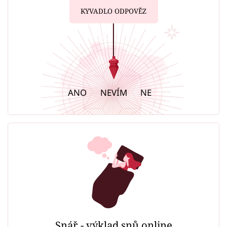
KYVADLO ODPOVĚZ
ANO
NEVÍM
NE
Snář - výklad snů online