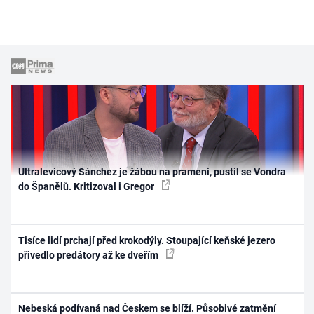
Ultralevicový Sánchez je žábou na prameni, pustil se Vondra
do Španělů. Kritizoval i Gregor
Tisíce lidí prchají před krokodýly. Stoupající keňské jezero
přivedlo predátory až ke dveřím
Nebeská podívaná nad Českem se blíží. Působivé zatmění