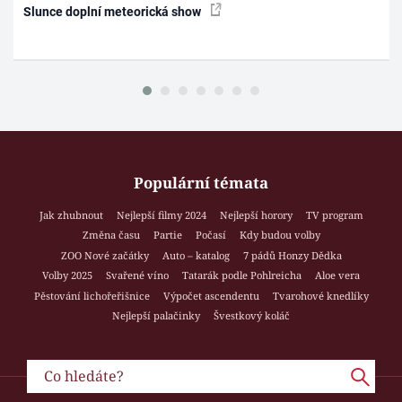
Slunce doplní meteorická show
Populární témata
Jak zhubnout
Nejlepší filmy 2024
Nejlepší horory
TV program
Změna času
Partie
Počasí
Kdy budou volby
ZOO Nové začátky
Auto – katalog
7 pádů Honzy Dědka
Volby 2025
Svařené víno
Tatarák podle Pohlreicha
Aloe vera
Pěstování lichořeřišnice
Výpočet ascendentu
Tvarohové knedlíky
Nejlepší palačinky
Švestkový koláč