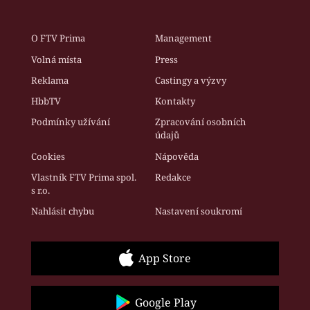
O FTV Prima
Management
Volná místa
Press
Reklama
Castingy a výzvy
HbbTV
Kontakty
Podmínky užívání
Zpracování osobních
údajů
Cookies
Nápověda
Vlastník FTV Prima spol.
Redakce
s r.o.
Nahlásit chybu
Nastavení soukromí
App Store
Google Play