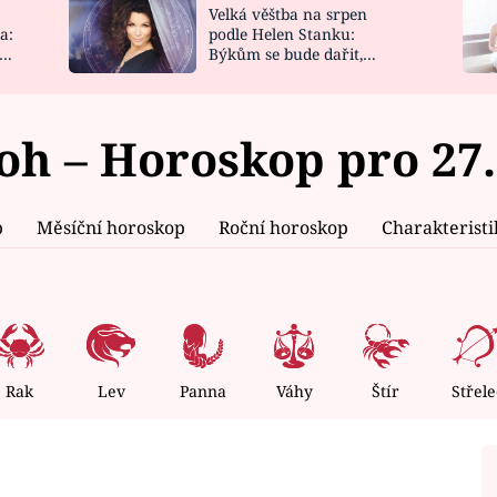
Velká věštba na srpen
NOVINKY
ZAHRADA
a:
podle Helen Stanku:
y
Býkům se bude dařit,
VIDEORECEPTY
DESIGN
Vodnáře čeká jízda
oh – Horoskop pro 27.
p
Měsíční horoskop
Roční horoskop
Charakterist
Rak
Lev
Panna
Váhy
Štír
Střele