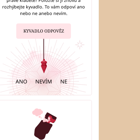
právě kladete? Položte si ji znovu a
rozhýbejte kyvadlo. To vám odpoví ano
nebo ne anebo nevím.
KYVADLO ODPOVĚZ
ANO
NEVÍM
NE