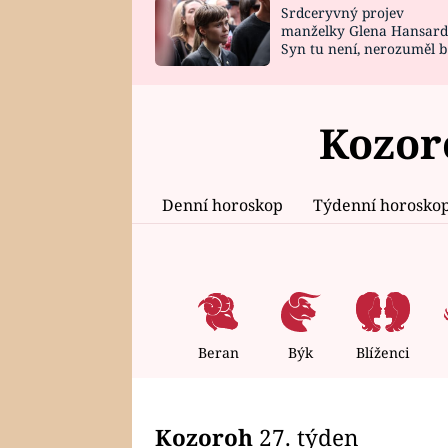
Srdceryvný projev
SNÁŘ
CELEBRITY
manželky Glena Hansard
Syn tu není, nerozuměl b
HOROSKOP NA
VAŘENÍ
tomu, vysvětlila
ROK 2023
Kozor
Denní horoskop
Týdenní horosko
Beran
Býk
Blíženci
Kozoroh
27. týden