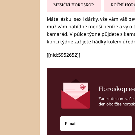
MĚSÍČNÍ HOROSKOP
ROČNÍ HOR
Máte lásku, sex i dárky, vše vám váš par
Fa
muž vám nabídne menší peníze a vy o 
kamarád. V půlce týdne půjdete s kama
konci týdne zažijete hádky kolem úředn
[[nid:5952652]]
Horoskop e-
Zanechte nám vaše 
den obdržíte horos