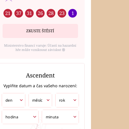
21
37
31
26
28
23
1
ZKUSTE ŠTĚSTÍ
Ministerstvo financí varuje: Účastí na hazardní
hře může vzniknout závislost ⑱
Ascendent
Vyplňte datum a čas vašeho narození: