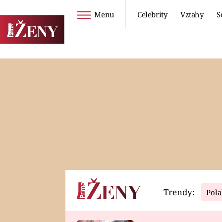
Menu
Celebrity
Vztahy
S
Seriály
Životní styl
ZOO
DIETY A HUBNUTÍ
PROSTŘENO!
CESTOVÁNÍ A
DOVOLENÁ
DUCH
ZDRAVÍ
Trendy:
Pola
Horoskopy
Video
ASTROČLÁNKY
SERIÁLY