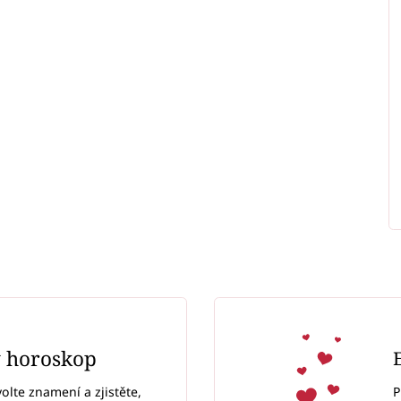
ý horoskop
P
volte znamení a zjistěte,