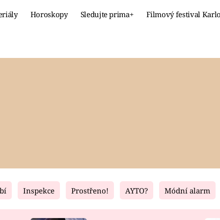
eriály
Horoskopy
Sledujte prima+
Filmový festival Karl
Celebrity
Recept
MÓDA A KRÁSA
HLAVNÍ JÍ
VZTAHY A SEX
SLADKÉ
PRIMA MAMINKA
ZDRAVÉ
bí
Inspekce
Prostřeno!
AYTO?
Módní alarm
Fresh
Living
RECEPTY
BYDLENÍ