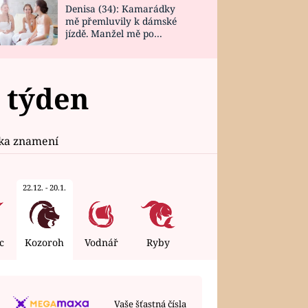
Denisa (34): Kamarádky
mě přemluvily k dámské
jízdě. Manžel mě po
návratu zaskočil
 týden
ika znamení
22.12. - 20.1.
c
Kozoroh
Vodnář
Ryby
Vaše šťastná čísla