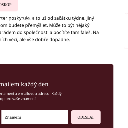
OSKOP
ter poskytuje, a to už od začátku týdne. Jiný
iled to fetch
tom budete přemýšlet. Může to být nějaký
rádem do společnosti a pocítíte tam faleš. Na
ích věcí, ale vše dobře dopadne.
mailem každý den
znamení a e-mailovou adresu. Každý
kop pro vaše znamení.
ODESLAT