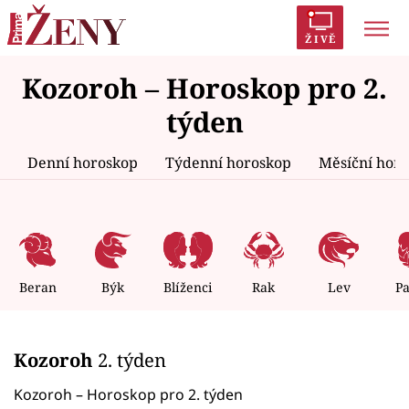
ŽIVĚ
Kozoroh – Horoskop pro 2.
Trendy:
Polabí
Inspekce
Prostřeno!
AYTO?
týden
Módní alarm
Zrádci
Proměny
Denní horoskop
Týdenní horoskop
Měsíční hor
Témata
Celebrity
Beran
Býk
Blíženci
Rak
Lev
P
Vztahy
Kozoroh
2. týden
Seriály
Kozoroh – Horoskop pro 2. týden