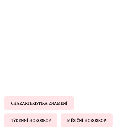
Horoskopy
Sledujte prima+
Filmový festival Karlovy Vary
Pořady
Mámy sobě
Přihlášení
Sledujte nás
CHARAKTERISTIKA ZNAMENÍ
TÝDENNÍ HOROSKOP
MĚSÍČNÍ HOROSKOP