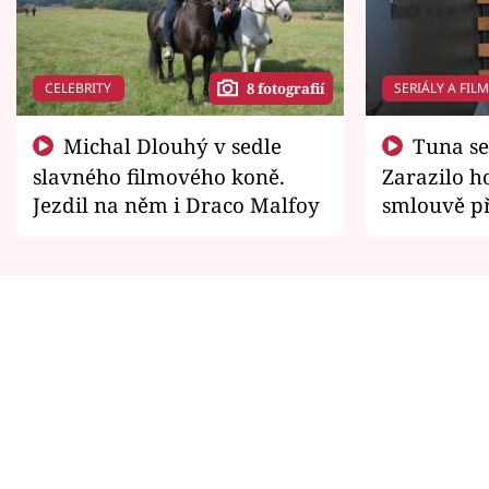
CELEBRITY
SERIÁLY A FIL
8 fotografií
Michal Dlouhý v sedle
Tuna se chtěl vrátit domů.
slavného filmového koně.
Zarazilo ho
Jezdil na něm i Draco Malfoy
smlouvě př
zemřít