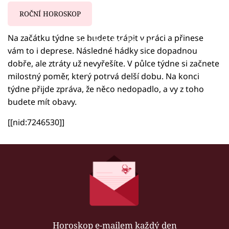
ROČNÍ HOROSKOP
Na začátku týdne se budete trápit v práci a přinese
Failed to fetch
vám to i deprese. Následné hádky sice dopadnou
dobře, ale ztráty už nevyřešíte. V půlce týdne si začnete
milostný poměr, který potrvá delší dobu. Na konci
týdne přijde zpráva, že něco nedopadlo, a vy z toho
budete mít obavy.
[[nid:7246530]]
Horoskop e-mailem každý den