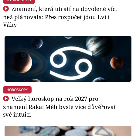
Znamení, která utratí na dovolené víc,
než plánovala: Přes rozpočet jdou Lvi i
Váhy
HOROSKOPY
Velký horoskop na rok 2027 pro
znamení Raka: Měli byste více důvěřovat
své intuici