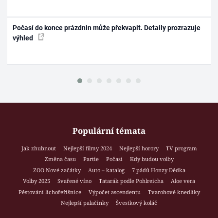
Počasí do konce prázdnin může překvapit. Detaily prozrazuje
výhled
Populární témata
Jak zhubnout
Nejlepší filmy 2024
Nejlepší horory
TV program
Změna času
Partie
Počasí
Kdy budou volby
ZOO Nové začátky
Auto – katalog
7 pádů Honzy Dědka
Volby 2025
Svařené víno
Tatarák podle Pohlreicha
Aloe vera
Pěstování lichořeřišnice
Výpočet ascendentu
Tvarohové knedlíky
Nejlepší palačinky
Švestkový koláč