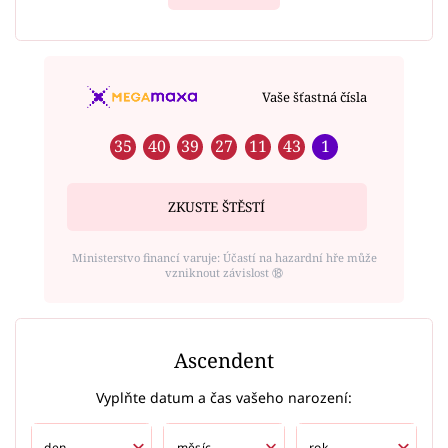
Vaše šťastná čísla
35
40
39
27
11
43
1
ZKUSTE ŠTĚSTÍ
Ministerstvo financí varuje: Účastí na hazardní hře může
vzniknout závislost ⑱
Ascendent
Vyplňte datum a čas vašeho narození: