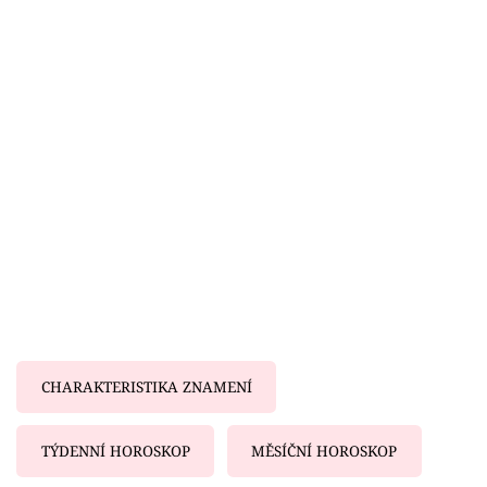
Horoskopy
Sledujte prima+
Filmový festival Karlovy Vary
Pořady
Mámy sobě
Přihlášení
Sledujte nás
CHARAKTERISTIKA ZNAMENÍ
TÝDENNÍ HOROSKOP
MĚSÍČNÍ HOROSKOP