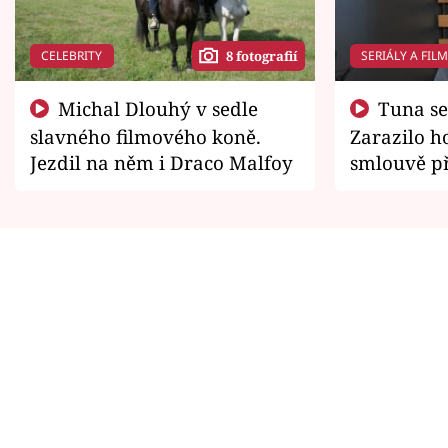
CELEBRITY
SERIÁLY A FIL
8 fotografií
Michal Dlouhý v sedle
Tuna se chtěl vrátit domů.
slavného filmového koně.
Zarazilo ho
Jezdil na něm i Draco Malfoy
smlouvě př
zemřít