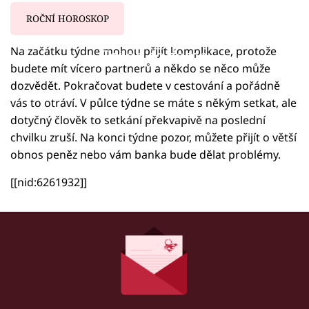
ROČNÍ HOROSKOP
Na začátku týdne mohou přijít komplikace, protože
Failed to fetch
budete mít vícero partnerů a někdo se něco může
dozvědět. Pokračovat budete v cestování a pořádně
vás to otráví. V půlce týdne se máte s někým setkat, ale
dotyčný člověk to setkání překvapivě na poslední
chvilku zruší. Na konci týdne pozor, můžete přijít o větší
obnos peněz nebo vám banka bude dělat problémy.
[[nid:6261932]]