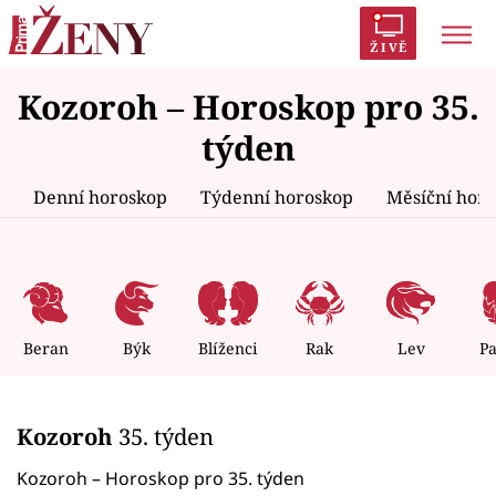
ŽIVĚ
Kozoroh – Horoskop pro 35.
Trendy:
Polabí
Inspekce
Prostřeno!
AYTO?
týden
Módní alarm
Zrádci
Proměny
Denní horoskop
Týdenní horoskop
Měsíční hor
Témata
Celebrity
Beran
Býk
Blíženci
Rak
Lev
P
Vztahy
Kozoroh
35. týden
Seriály
Kozoroh – Horoskop pro 35. týden