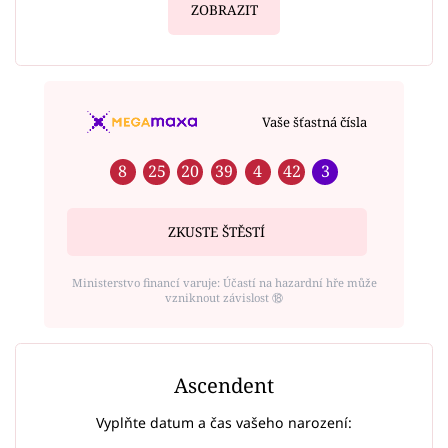
ZOBRAZIT
Vaše šťastná čísla
8
25
20
39
4
42
3
ZKUSTE ŠTĚSTÍ
Ministerstvo financí varuje: Účastí na hazardní hře může
vzniknout závislost ⑱
Ascendent
Vyplňte datum a čas vašeho narození: