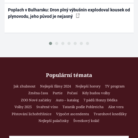
Poplach v Bulharsku: Dron plný výbušnin explodoval kousek od
plynovodu, jeho původ je nejasný
Populární témata
Jak zhubnout
Nejlepší filmy 2024
Nejlepší horory
TV program
Změna času
Partie
Počasí
Kdy budou volby
ZOO Nové začátky
Auto – katalog
7 pádů Honzy Dědka
Volby 2025
Svařené víno
Tatarák podle Pohlreicha
Aloe vera
Pěstování lichořeřišnice
Výpočet ascendentu
Tvarohové knedlíky
Nejlepší palačinky
Švestkový koláč