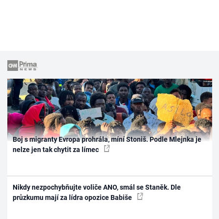
Boj s migranty Evropa prohrála, míní Stoniš. Podle Mlejnka je
nelze jen tak chytit za límec
Nikdy nezpochybňujte voliče ANO, smál se Staněk. Dle
průzkumu mají za lídra opozice Babiše