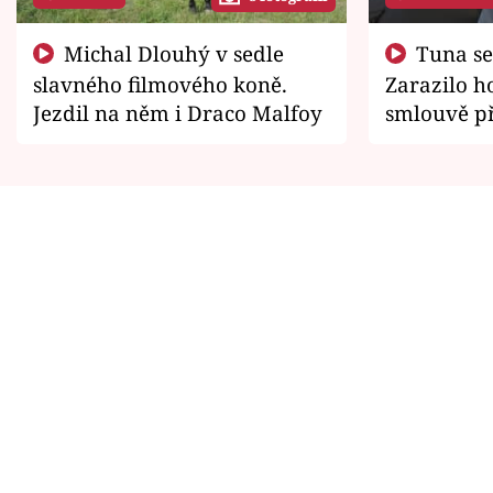
Michal Dlouhý v sedle
Tuna se chtěl vrátit domů.
slavného filmového koně.
Zarazilo ho
Jezdil na něm i Draco Malfoy
smlouvě př
zemřít