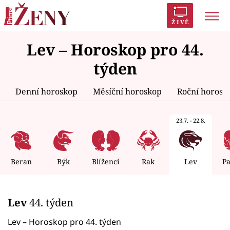
ŽIVĚ
Lev – Horoskop pro 44.
Trendy:
Polabí
Inspekce
Prostřeno!
AYTO?
týden
Módní alarm
Zrádci
Proměny
Denní horoskop
Měsíční horoskop
Roční horosk
23.7. - 22.8.
Témata
Celebrity
Beran
Býk
Blíženci
Rak
Lev
P
Vztahy
Lev
44. týden
Seriály
Lev – Horoskop pro 44. týden