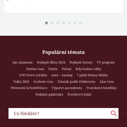
Populární témata
Jak zhubnout
Nejlepší filmy 2024
Nejlepší horory
TV program
Změna času
Partie
Počasí
Kdy budou volby
ZOO Nové začátky
Auto – katalog
7 pádů Honzy Dědka
Volby 2025
Svařené víno
Tatarák podle Pohlreicha
Aloe vera
Pěstování lichořeřišnice
Výpočet ascendentu
Tvarohové knedlíky
Nejlepší palačinky
Švestkový koláč