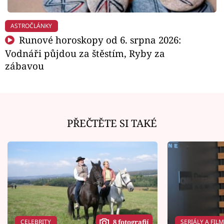
ASTROČLÁNKY
Runové horoskopy od 6. srpna 2026:
Vodnáři půjdou za štěstím, Ryby za
zábavou
PŘEČTĚTE SI TAKÉ
CELEBRITY
SERIÁLY A FIL
8 fotografií