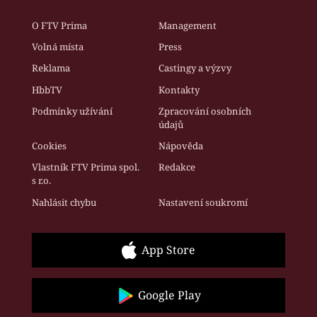
O FTV Prima
Management
Volná místa
Press
Reklama
Castingy a výzvy
HbbTV
Kontakty
Podmínky užívání
Zpracování osobních
údajů
Cookies
Nápověda
Vlastník FTV Prima spol.
Redakce
s r.o.
Nahlásit chybu
Nastavení soukromí
App Store
Google Play