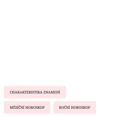
Horoskopy
Sledujte prima+
Filmový festival Karlovy Vary
Pořady
Mámy sobě
Přihlášení
Sledujte nás
CHARAKTERISTIKA ZNAMENÍ
MĚSÍČNÍ HOROSKOP
ROČNÍ HOROSKOP