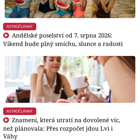
ASTROČLÁNKY
Andělské poselství od 7. srpna 2026:
Víkend bude plný smíchu, slunce a radosti
ASTROČLÁNKY
Znamení, která utratí na dovolené víc,
než plánovala: Přes rozpočet jdou Lvi i
Váhy