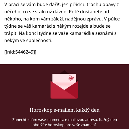
V práci se vám bude dařit, jen přijdou trochu obavy z
Failed to fetch
něčeho, co se stalo už dávno. Poté dostanete od
někoho, na kom vám záleží, nadějnou zprávu. V půlce
týdne se váš kamarád s někým rozejde a bude se
trápit. Na konci týdne se vaše kamarádka seznámí s
někým ve společnosti.
[[nid:5446249]]
Horoskop e-mailem každý den
Zanechte nám vaše znamení a e-mailovou adresu. Každý den
obdržíte horoskop pro vaše znamení.