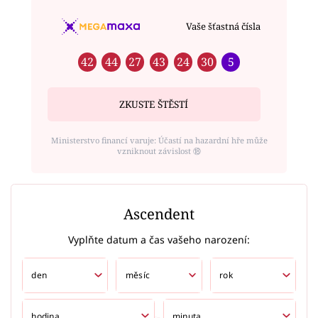
Vaše šťastná čísla
42
44
27
43
24
30
5
ZKUSTE ŠTĚSTÍ
Ministerstvo financí varuje: Účastí na hazardní hře může
vzniknout závislost ⑱
Ascendent
Vyplňte datum a čas vašeho narození: