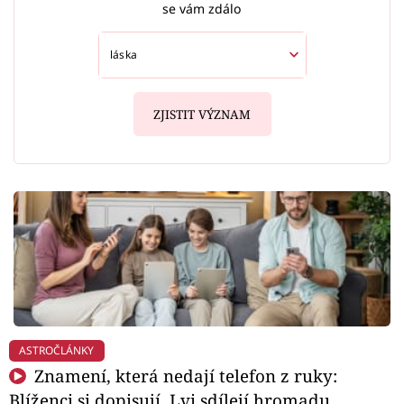
se vám zdálo
ZJISTIT VÝZNAM
ASTROČLÁNKY
Znamení, která nedají telefon z ruky:
Blíženci si dopisují, Lvi sdílejí hromadu