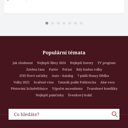
Populární témata
Jak zhubnout
Nejlepší filmy 2024
Nejlepší horory
TV program
Změna času
Partie
Počasí
Kdy budou volby
ZOO Nové začátky
Auto – katalog
7 pádů Honzy Dědka
Volby 2025
Svařené víno
Tatarák podle Pohlreicha
Aloe vera
Pěstování lichořeřišnice
Výpočet ascendentu
Tvarohové knedlíky
Nejlepší palačinky
Švestkový koláč