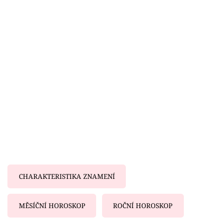
Horoskopy
Sledujte prima+
Filmový festival Karlovy Vary
Pořady
Mámy sobě
Přihlášení
Sledujte nás
CHARAKTERISTIKA ZNAMENÍ
MĚSÍČNÍ HOROSKOP
ROČNÍ HOROSKOP