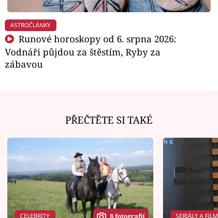
ASTROČLÁNKY
Runové horoskopy od 6. srpna 2026:
Vodnáři půjdou za štěstím, Ryby za
zábavou
PŘEČTĚTE SI TAKÉ
CELEBRITY
SERIÁLY A FIL
8 fotografií