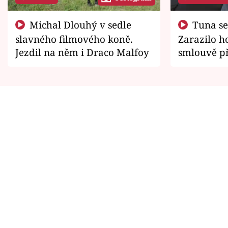
Michal Dlouhý v sedle
Tuna se chtěl vrátit domů.
slavného filmového koně.
Zarazilo ho
Jezdil na něm i Draco Malfoy
smlouvě př
zemřít