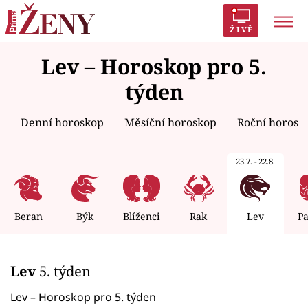
ŽIVĚ
Lev – Horoskop pro 5.
Trendy:
Polabí
Inspekce
Prostřeno!
AYTO?
týden
Módní alarm
Zrádci
Proměny
Denní horoskop
Měsíční horoskop
Roční horosk
23.7. - 22.8.
Témata
Celebrity
Beran
Býk
Blíženci
Rak
Lev
P
Vztahy
Lev
5. týden
Seriály
Lev – Horoskop pro 5. týden