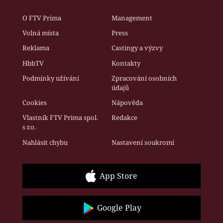
O FTV Prima
Management
Volná místa
Press
Reklama
Castingy a výzvy
HbbTV
Kontakty
Podmínky užívání
Zpracování osobních
údajů
Cookies
Nápověda
Vlastník FTV Prima spol.
Redakce
s r.o.
Nahlásit chybu
Nastavení soukromí
App Store
Google Play