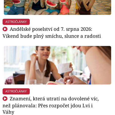
ASTROČLÁNKY
Andělské poselství od 7. srpna 2026:
Víkend bude plný smíchu, slunce a radosti
ASTROČLÁNKY
Znamení, která utratí na dovolené víc,
než plánovala: Přes rozpočet jdou Lvi i
Váhy