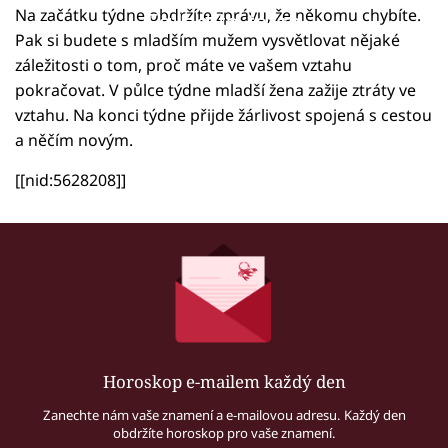
Na začátku týdne obdržíte zprávu, že někomu chybíte.
Failed to fetch
Pak si budete s mladším mužem vysvětlovat nějaké
záležitosti o tom, proč máte ve vašem vztahu
pokračovat. V půlce týdne mladší žena zažije ztráty ve
vztahu. Na konci týdne přijde žárlivost spojená s cestou
a něčím novým.
[[nid:5628208]]
Horoskop e-mailem každý den
Zanechte nám vaše znamení a e-mailovou adresu. Každý den
obdržíte horoskop pro vaše znamení.