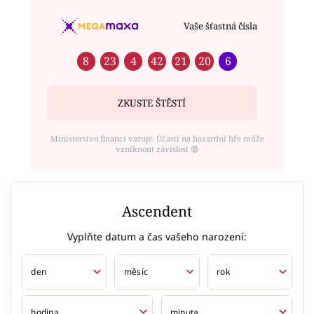
Vaše šťastná čísla
8
23
4
42
21
20
6
ZKUSTE ŠTĚSTÍ
Ministerstvo financí varuje: Účastí na hazardní hře může
vzniknout závislost ⑱
Ascendent
Vyplňte datum a čas vašeho narození: