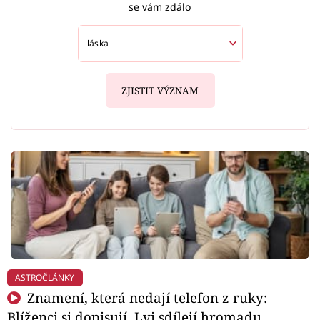
se vám zdálo
ZJISTIT VÝZNAM
ASTROČLÁNKY
Znamení, která nedají telefon z ruky:
Blíženci si dopisují, Lvi sdílejí hromadu