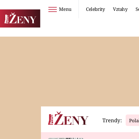
Menu
Celebrity
Vztahy
S
Seriály
Životní styl
ZOO
DIETY A HUBNUTÍ
PROSTŘENO!
CESTOVÁNÍ A
DOVOLENÁ
DUCH
ZDRAVÍ
Trendy:
Pola
Horoskopy
Video
ASTROČLÁNKY
SERIÁLY