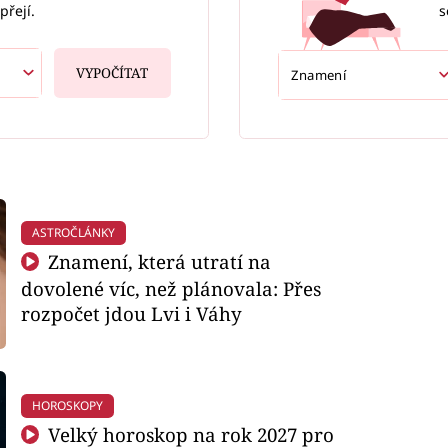
s
přejí.
VYPOČÍTAT
ASTROČLÁNKY
Znamení, která utratí na
dovolené víc, než plánovala: Přes
rozpočet jdou Lvi i Váhy
HOROSKOPY
Velký horoskop na rok 2027 pro