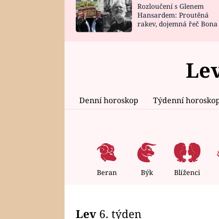
Rozloučení s Glenem
SNÁŘ
CELEBRITY
Hansardem: Proutěná
rakev, dojemná řeč Bona
HOROSKOP NA
VAŘENÍ
zpěv Irglové s Vedderem
ROK 2023
Lev
Denní horoskop
Týdenní horosko
Beran
Býk
Blíženci
Lev
6. týden