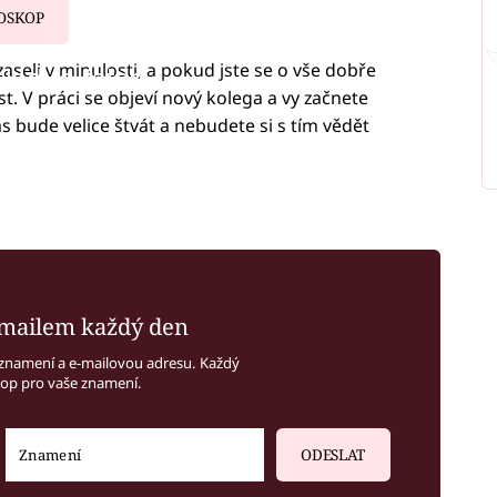
OSKOP
zaseli v minulosti, a pokud jste se o vše dobře
iled to fetch
ost. V práci se objeví nový kolega a vy začnete
s bude velice štvát a nebudete si s tím vědět
mailem každý den
znamení a e-mailovou adresu. Každý
kop pro vaše znamení.
ODESLAT