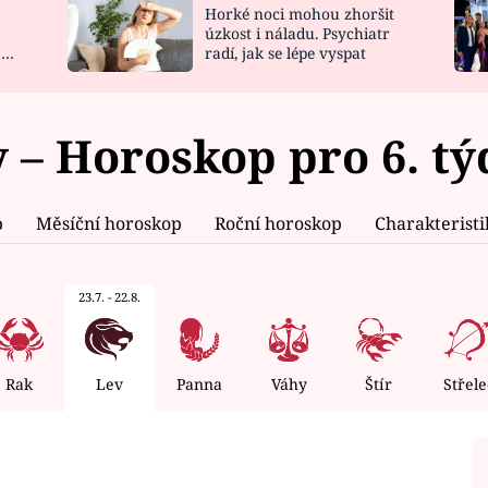
Horké noci mohou zhoršit
NOVINKY
ZAHRADA
úzkost i náladu. Psychiatr
 a
radí, jak se lépe vyspat
VIDEORECEPTY
DESIGN
 – Horoskop pro 6. t
p
Měsíční horoskop
Roční horoskop
Charakterist
23.7. - 22.8.
Rak
Lev
Panna
Váhy
Štír
Střele