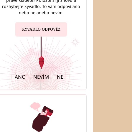
právě kladete? Položte si ji znovu a
rozhýbejte kyvadlo. To vám odpoví ano
nebo ne anebo nevím.
KYVADLO ODPOVĚZ
ANO
NEVÍM
NE