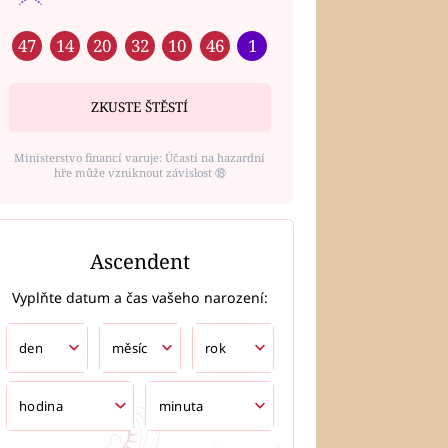
47
14
20
32
10
46
1
ZKUSTE ŠTĚSTÍ
Ministerstvo financí varuje: Účastí na hazardní
hře může vzniknout závislost ⑱
Ascendent
Vyplňte datum a čas vašeho narození: