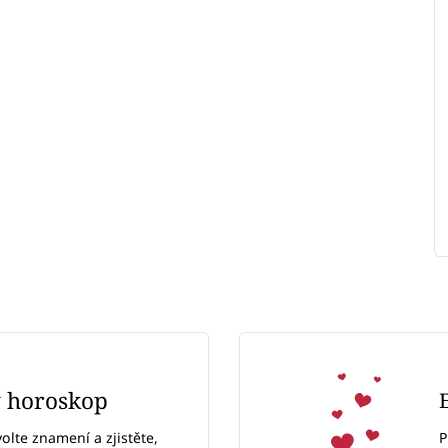
ý horoskop
P
volte znamení a zjistěte,