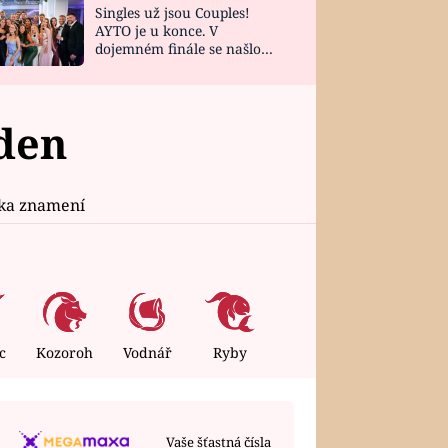
Singles už jsou Couples!
AYTO je u konce. V
dojemném finále se našlo
všech 10 Perfect Matchů
ýden
ika znamení
c
Kozoroh
Vodnář
Ryby
Vaše šťastná čísla