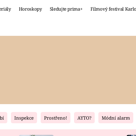
eriály
Horoskopy
Sledujte prima+
Filmový festival Karl
Celebrity
Recept
MÓDA A KRÁSA
HLAVNÍ JÍ
VZTAHY A SEX
SLADKÉ
PRIMA MAMINKA
ZDRAVÉ
bí
Inspekce
Prostřeno!
AYTO?
Módní alarm
Fresh
Living
RECEPTY
BYDLENÍ