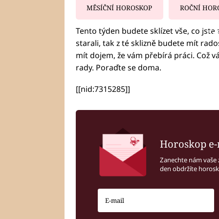
MĚSÍČNÍ HOROSKOP
ROČNÍ HOR
Tento týden budete sklízet vše, co jste 
Fa
starali, tak z té sklizně budete mít rad
mít dojem, že vám přebírá práci. Což vá
rady. Poraďte se doma.
[[nid:7315285]]
Horoskop e-
Zanechte nám vaše 
den obdržíte horos