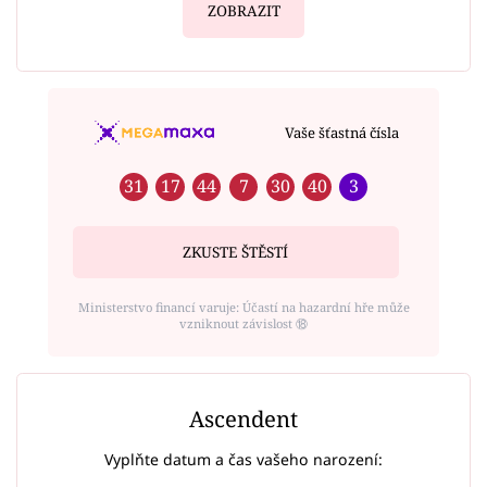
ZOBRAZIT
Vaše šťastná čísla
31
17
44
7
30
40
3
ZKUSTE ŠTĚSTÍ
Ministerstvo financí varuje: Účastí na hazardní hře může
vzniknout závislost ⑱
Ascendent
Vyplňte datum a čas vašeho narození: