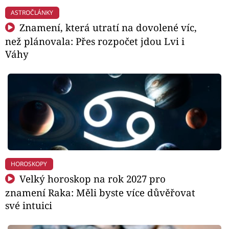
ASTROČLÁNKY
Znamení, která utratí na dovolené víc,
než plánovala: Přes rozpočet jdou Lvi i
Váhy
HOROSKOPY
Velký horoskop na rok 2027 pro
znamení Raka: Měli byste více důvěřovat
své intuici