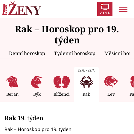
ŽIVĚ
Rak – Horoskop pro 19.
Trendy:
Polabí
Inspekce
Prostřeno!
AYTO?
týden
Módní alarm
Zrádci
Proměny
Denní horoskop
Týdenní horoskop
Měsíční hor
22.6. - 22.7.
Témata
Celebrity
Beran
Býk
Blíženci
Rak
Lev
P
Vztahy
Rak
19. týden
Seriály
Rak – Horoskop pro 19. týden