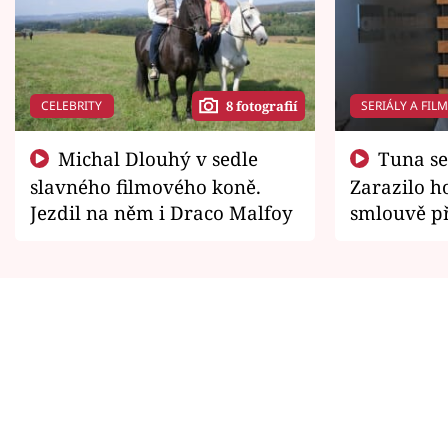
CELEBRITY
SERIÁLY A FIL
8 fotografií
Michal Dlouhý v sedle
Tuna se chtěl vrátit domů.
slavného filmového koně.
Zarazilo ho
Jezdil na něm i Draco Malfoy
smlouvě př
zemřít