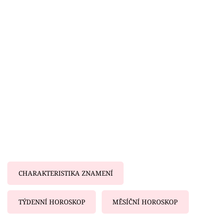
Horoskopy
Sledujte prima+
Filmový festival Karlovy Vary
Pořady
Mámy sobě
Přihlášení
Sledujte nás
CHARAKTERISTIKA ZNAMENÍ
TÝDENNÍ HOROSKOP
MĚSÍČNÍ HOROSKOP