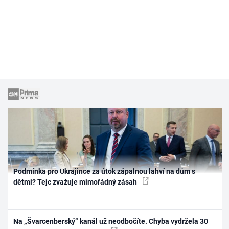
Podmínka pro Ukrajince za útok zápalnou lahví na dům s
dětmi? Tejc zvažuje mimořádný zásah
Na „Švarcenberský“ kanál už neodbočíte. Chyba vydržela 30