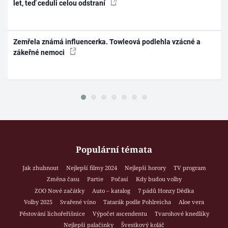
let, teď ceduli celou odstraní
Zemřela známá influencerka. Towleová podlehla vzácné a
zákeřné nemoci
Populární témata
Jak zhubnout
Nejlepší filmy 2024
Nejlepší horory
TV program
Změna času
Partie
Počasí
Kdy budou volby
ZOO Nové začátky
Auto – katalog
7 pádů Honzy Dědka
Volby 2025
Svařené víno
Tatarák podle Pohlreicha
Aloe vera
Pěstování lichořeřišnice
Výpočet ascendentu
Tvarohové knedlíky
Nejlepší palačinky
Švestkový koláč