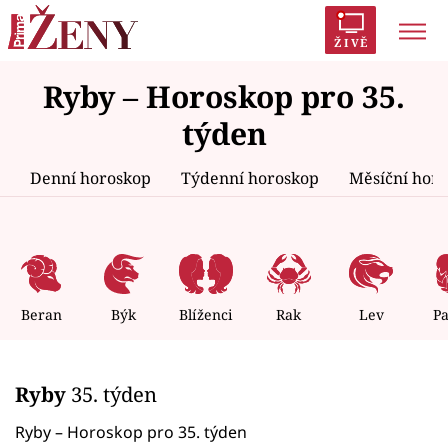
ŽIVĚ
Ryby – Horoskop pro 35.
Trendy:
Polabí
Inspekce
Prostřeno!
AYTO?
týden
Módní alarm
Zrádci
Proměny
Denní horoskop
Týdenní horoskop
Měsíční hor
Témata
Celebrity
Beran
Býk
Blíženci
Rak
Lev
P
Vztahy
Ryby
35. týden
Seriály
Ryby – Horoskop pro 35. týden