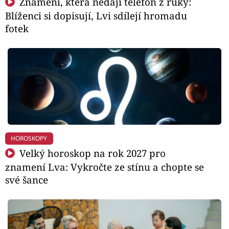
Znamení, která nedají telefon z ruky:
Blíženci si dopisují, Lvi sdílejí hromadu
fotek
HOROSKOPY
Velký horoskop na rok 2027 pro
znamení Lva: Vykročte ze stínu a chopte se
své šance