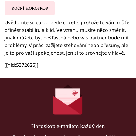
ROČNÍ HOROSKOP
Uvědomte si, co opravdu chcete, protože to vám může
Failed to fetch
přinést stabilitu a klid. Ve vztahu musíte něco změnit,
jinak můžete být nešťastná nebo váš partner bude mít
problémy. V práci zažijete stěhování nebo přesuny, ale
je to pro vaši spokojenost. Jen si to srovnejte v hlavě.
[[nid:5372625]]
Horoskop e-mailem každý den