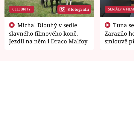
CELEBRITY
SERIÁLY A FIL
8 fotografií
Michal Dlouhý v sedle
Tuna se chtěl vrátit domů.
slavného filmového koně.
Zarazilo ho
Jezdil na něm i Draco Malfoy
smlouvě př
zemřít