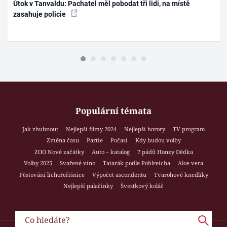
Útok v Tanvaldu: Pachatel měl pobodat tři lidi, na místě
zasahuje policie
Populární témata
Jak zhubnout
Nejlepší filmy 2024
Nejlepší horory
TV program
Změna času
Partie
Počasí
Kdy budou volby
ZOO Nové začátky
Auto – katalog
7 pádů Honzy Dědka
Volby 2025
Svařené víno
Tatarák podle Pohlreicha
Aloe vera
Pěstování lichořeřišnice
Výpočet ascendentu
Tvarohové knedlíky
Nejlepší palačinky
Švestkový koláč