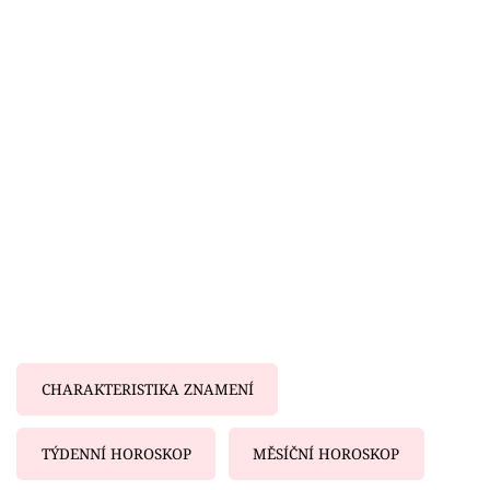
Horoskopy
Sledujte prima+
Filmový festival Karlovy Vary
Pořady
Mámy sobě
Přihlášení
Sledujte nás
CHARAKTERISTIKA ZNAMENÍ
TÝDENNÍ HOROSKOP
MĚSÍČNÍ HOROSKOP