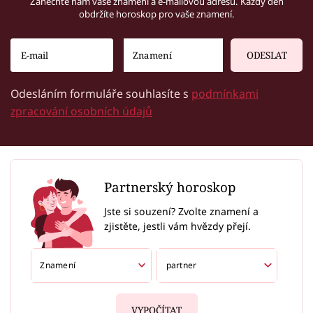
Zanechte nám vaše znamení a e-mailovou adresu. Každý den
obdržíte horoskop pro vaše znamení.
ODESLAT
Odesláním formuláře souhlasíte s
podmínkami
zpracování osobních údajů
Partnerský horoskop
Jste si souzení? Zvolte znamení a
zjistěte, jestli vám hvězdy přejí.
VYPOČÍTAT