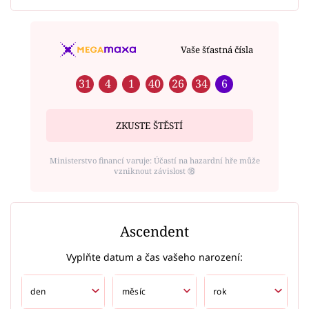
Vaše šťastná čísla
31
4
1
40
26
34
6
ZKUSTE ŠTĚSTÍ
Ministerstvo financí varuje: Účastí na hazardní hře může
vzniknout závislost ⑱
Ascendent
Vyplňte datum a čas vašeho narození: