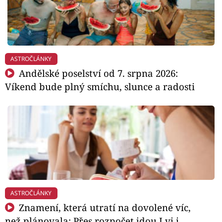
ASTROČLÁNKY
Andělské poselství od 7. srpna 2026:
Víkend bude plný smíchu, slunce a radosti
ASTROČLÁNKY
Znamení, která utratí na dovolené víc,
než plánovala: Přes rozpočet jdou Lvi i