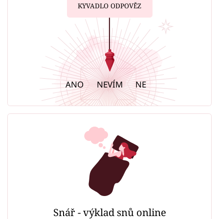
KYVADLO ODPOVĚZ
ANO
NEVÍM
NE
Snář - výklad snů online