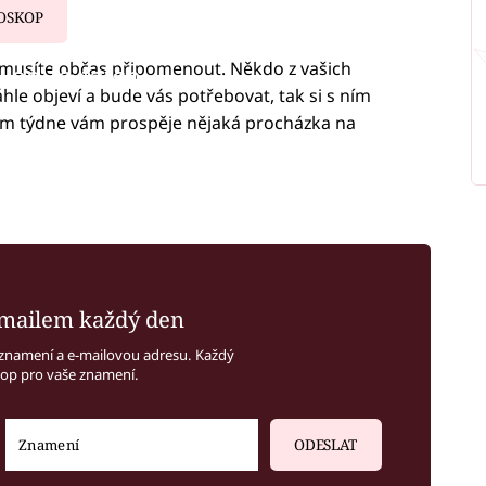
OSKOP
o musíte občas připomenout. Někdo z vašich
iled to fetch
áhle objeví a bude vás potřebovat, tak si s ním
em týdne vám prospěje nějaká procházka na
mailem každý den
znamení a e-mailovou adresu. Každý
kop pro vaše znamení.
ODESLAT