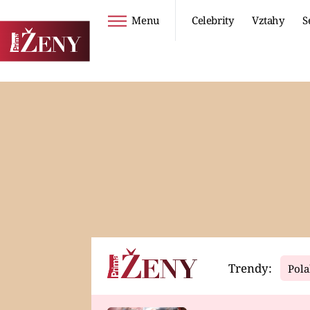
Menu
Celebrity
Vztahy
S
Seriály
Životní styl
ZOO
DIETY A HUBNUTÍ
PROSTŘENO!
CESTOVÁNÍ A
DOVOLENÁ
DUCH
ZDRAVÍ
Trendy:
Pola
Horoskopy
Video
ASTROČLÁNKY
SERIÁLY