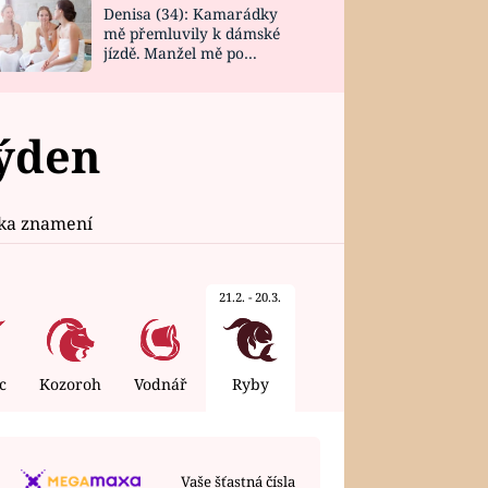
Denisa (34): Kamarádky
mě přemluvily k dámské
jízdě. Manžel mě po
návratu zaskočil
týden
ika znamení
21.2. - 20.3.
c
Kozoroh
Vodnář
Ryby
Vaše šťastná čísla