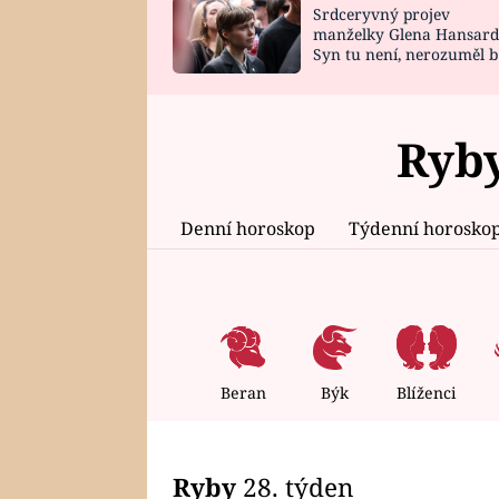
Srdceryvný projev
SNÁŘ
CELEBRITY
manželky Glena Hansard
Syn tu není, nerozuměl b
HOROSKOP NA
VAŘENÍ
tomu, vysvětlila
ROK 2023
Ryby
Denní horoskop
Týdenní horosko
Beran
Býk
Blíženci
Ryby
28. týden