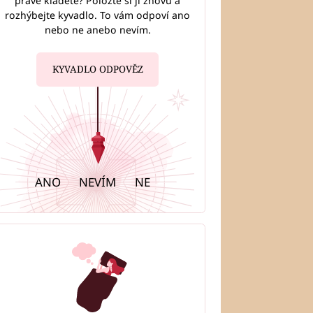
právě kladete? Položte si ji znovu a
rozhýbejte kyvadlo. To vám odpoví ano
nebo ne anebo nevím.
KYVADLO ODPOVĚZ
ANO
NEVÍM
NE