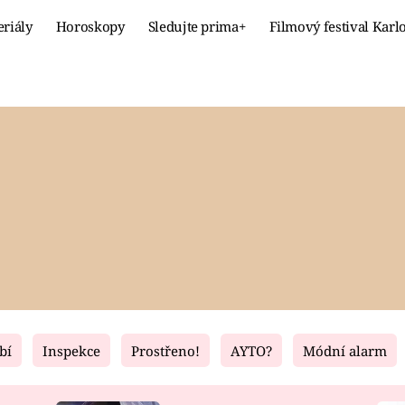
eriály
Horoskopy
Sledujte prima+
Filmový festival Karl
Celebrity
Recept
MÓDA A KRÁSA
HLAVNÍ JÍ
VZTAHY A SEX
SLADKÉ
PRIMA MAMINKA
ZDRAVÉ
bí
Inspekce
Prostřeno!
AYTO?
Módní alarm
Fresh
Living
RECEPTY
BYDLENÍ