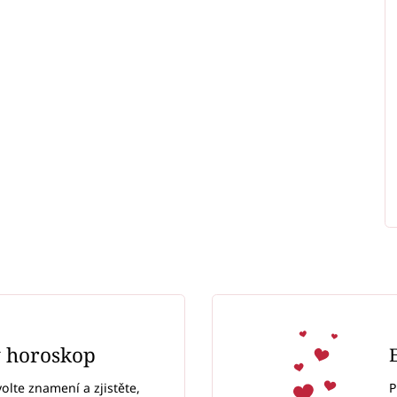
ý horoskop
P
volte znamení a zjistěte,