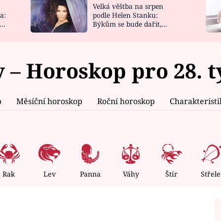
Velká věštba na srpen
NOVINKY
ZAHRADA
a:
podle Helen Stanku:
y
Býkům se bude dařit,
VIDEORECEPTY
DESIGN
Vodnáře čeká jízda
 – Horoskop pro 28. 
p
Měsíční horoskop
Roční horoskop
Charakterist
Rak
Lev
Panna
Váhy
Štír
Střele