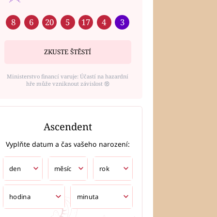
8
6
20
5
17
4
3
ZKUSTE ŠTĚSTÍ
Ministerstvo financí varuje: Účastí na hazardní
hře může vzniknout závislost ⑱
Ascendent
Vyplňte datum a čas vašeho narození: