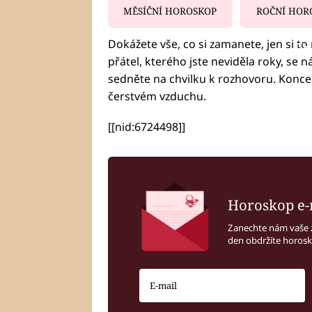
MĚSÍČNÍ HOROSKOP
ROČNÍ HOR
Dokážete vše, co si zamanete, jen si t
Fa
přátel, kterého jste neviděla roky, se n
sedněte na chvilku k rozhovoru. Konc
čerstvém vzduchu.
[[nid:6724498]]
Horoskop e-
Zanechte nám vaše 
den obdržíte horos