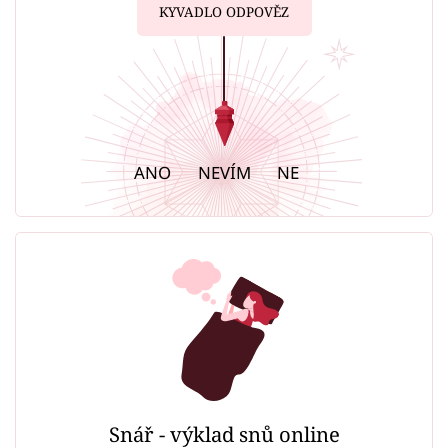
KYVADLO ODPOVĚZ
ANO
NEVÍM
NE
Snář - výklad snů online