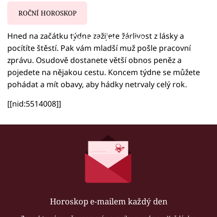
ROČNÍ HOROSKOP
Hned na začátku týdne zažijete žárlivost z lásky a
Failed to fetch
pocítíte štěstí. Pak vám mladší muž pošle pracovní
zprávu. Osudově dostanete větší obnos peněz a
pojedete na nějakou cestu. Koncem týdne se můžete
pohádat a mít obavy, aby hádky netrvaly celý rok.
[[nid:5514008]]
Horoskop e-mailem každý den