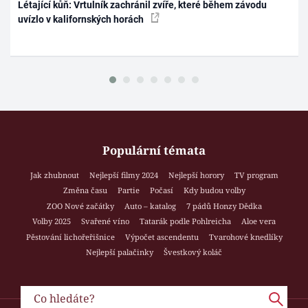
Létající kůň: Vrtulník zachránil zvíře, které během závodu
uvízlo v kalifornských horách
Populární témata
Jak zhubnout
Nejlepší filmy 2024
Nejlepší horory
TV program
Změna času
Partie
Počasí
Kdy budou volby
ZOO Nové začátky
Auto – katalog
7 pádů Honzy Dědka
Volby 2025
Svařené víno
Tatarák podle Pohlreicha
Aloe vera
Pěstování lichořeřišnice
Výpočet ascendentu
Tvarohové knedlíky
Nejlepší palačinky
Švestkový koláč