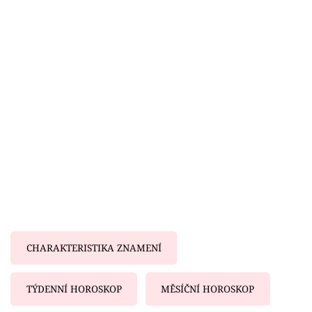
Horoskopy
Sledujte prima+
Filmový festival Karlovy Vary
Pořady
Mámy sobě
Přihlášení
Sledujte nás
CHARAKTERISTIKA ZNAMENÍ
TÝDENNÍ HOROSKOP
MĚSÍČNÍ HOROSKOP