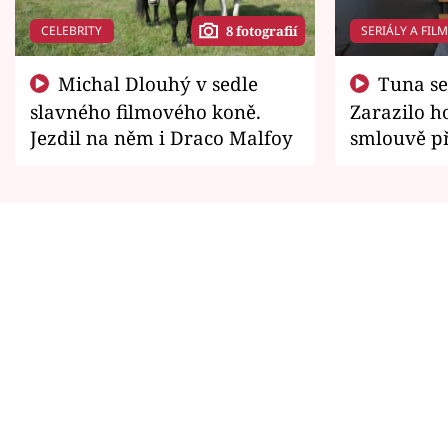
CELEBRITY
SERIÁLY A FIL
8 fotografií
Michal Dlouhý v sedle
Tuna se chtěl vrátit domů.
slavného filmového koně.
Zarazilo ho
Jezdil na něm i Draco Malfoy
smlouvě př
zemřít