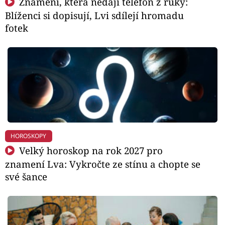
Znamení, která nedají telefon z ruky:
Blíženci si dopisují, Lvi sdílejí hromadu
fotek
HOROSKOPY
Velký horoskop na rok 2027 pro
znamení Lva: Vykročte ze stínu a chopte se
své šance