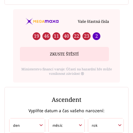
Vaše šťastná čísla
19
46
11
40
22
23
2
ZKUSTE ŠTĚSTÍ
Ministerstvo financí varuje: Účastí na hazardní hře může
vzniknout závislost ⑱
Ascendent
Vyplňte datum a čas vašeho narození: