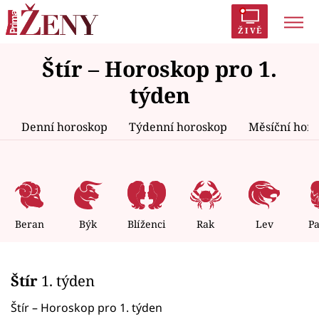
ŽIVĚ
Štír – Horoskop pro 1.
Trendy:
Polabí
Inspekce
Prostřeno!
AYTO?
týden
Módní alarm
Zrádci
Proměny
Denní horoskop
Týdenní horoskop
Měsíční hor
Témata
Celebrity
Beran
Býk
Blíženci
Rak
Lev
P
Vztahy
Štír
1. týden
Seriály
Štír – Horoskop pro 1. týden