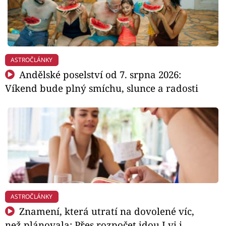
ASTROČLÁNKY
Andělské poselství od 7. srpna 2026:
Víkend bude plný smíchu, slunce a radosti
ASTROČLÁNKY
Znamení, která utratí na dovolené víc,
než plánovala: Přes rozpočet jdou Lvi i