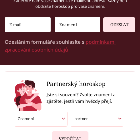
Zanechte nám vaše znamení a e-mailovou adresu. Každý den
obdržíte horoskop pro vaše znamení.
ODESLAT
Odesláním formuláře souhlasíte s
podmínkami
zpracování osobních údajů
Partnerský horoskop
Jste si souzení? Zvolte znamení a
zjistěte, jestli vám hvězdy přejí.
VYPOČÍTAT