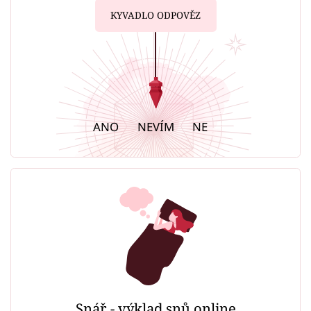
KYVADLO ODPOVĚZ
ANO
NEVÍM
NE
Snář - výklad snů online