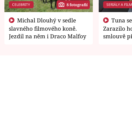
CELEBRITY
SERIÁLY A FIL
8 fotografií
Michal Dlouhý v sedle
Tuna se chtěl vrátit domů.
slavného filmového koně.
Zarazilo ho
Jezdil na něm i Draco Malfoy
smlouvě př
zemřít