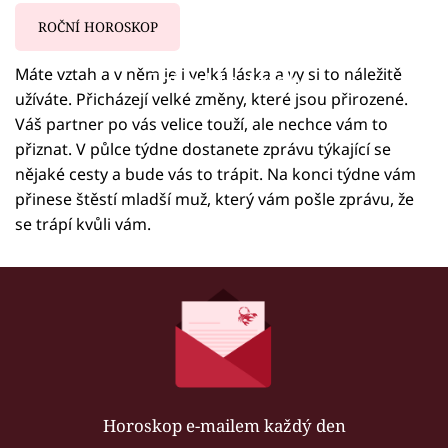
ROČNÍ HOROSKOP
Máte vztah a v něm je i velká láska a vy si to náležitě
Failed to fetch
užíváte. Přicházejí velké změny, které jsou přirozené.
Váš partner po vás velice touží, ale nechce vám to
přiznat. V půlce týdne dostanete zprávu týkající se
nějaké cesty a bude vás to trápit. Na konci týdne vám
přinese štěstí mladší muž, který vám pošle zprávu, že
se trápí kvůli vám.
Horoskop e-mailem každý den