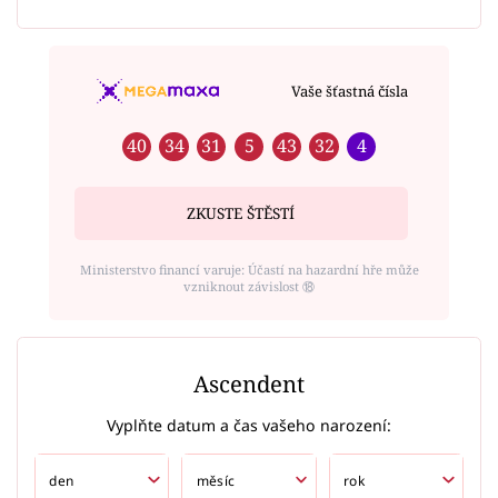
Vaše šťastná čísla
40
34
31
5
43
32
4
ZKUSTE ŠTĚSTÍ
Ministerstvo financí varuje: Účastí na hazardní hře může
vzniknout závislost ⑱
Ascendent
Vyplňte datum a čas vašeho narození: