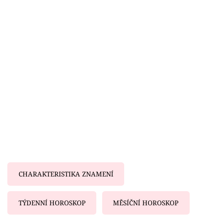
Horoskopy
Sledujte prima+
Filmový festival Karlovy Vary
Pořady
Mámy sobě
Přihlášení
Sledujte nás
CHARAKTERISTIKA ZNAMENÍ
TÝDENNÍ HOROSKOP
MĚSÍČNÍ HOROSKOP