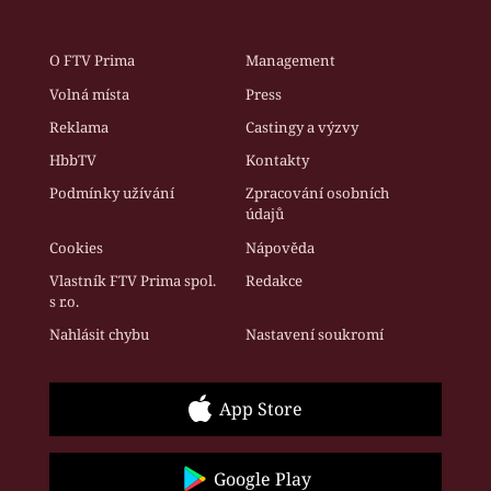
O FTV Prima
Management
Volná místa
Press
Reklama
Castingy a výzvy
HbbTV
Kontakty
Podmínky užívání
Zpracování osobních
údajů
Cookies
Nápověda
Vlastník FTV Prima spol.
Redakce
s r.o.
Nahlásit chybu
Nastavení soukromí
App Store
Google Play