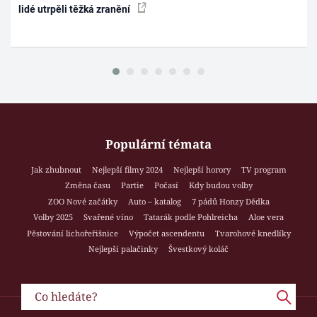
lidé utrpěli těžká zranění
Populární témata
Jak zhubnout
Nejlepší filmy 2024
Nejlepší horory
TV program
Změna času
Partie
Počasí
Kdy budou volby
ZOO Nové začátky
Auto – katalog
7 pádů Honzy Dědka
Volby 2025
Svařené víno
Tatarák podle Pohlreicha
Aloe vera
Pěstování lichořeřišnice
Výpočet ascendentu
Tvarohové knedlíky
Nejlepší palačinky
Švestkový koláč