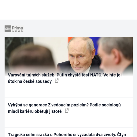
Varování tajných služeb: Putin chystá test NATO. Ve hře je i
útok na české sousedy
Vyhýbá se generace Z vedoucím pozicím? Podle sociologů
mladí kariéru obětují jistotě
Tragická čelní srážka u Pohořelic si vyžádala dva životy. Čtyři