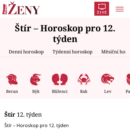
ŽIVĚ
Štír – Horoskop pro 12.
Trendy:
Polabí
Inspekce
Prostřeno!
AYTO?
týden
Módní alarm
Zrádci
Proměny
Denní horoskop
Týdenní horoskop
Měsíční hor
Témata
Celebrity
Beran
Býk
Blíženci
Rak
Lev
P
Vztahy
Štír
12. týden
Seriály
Štír – Horoskop pro 12. týden