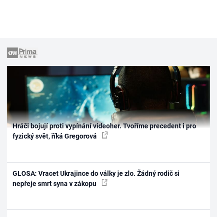
Hráči bojují proti vypínání videoher. Tvoříme precedent i pro
fyzický svět, říká Gregorová
GLOSA: Vracet Ukrajince do války je zlo. Žádný rodič si
nepřeje smrt syna v zákopu