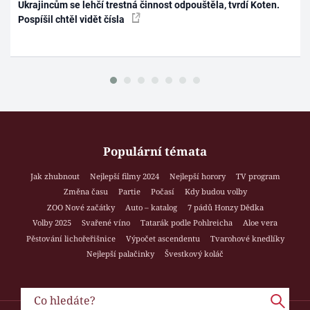
Ukrajincům se lehčí trestná činnost odpouštěla, tvrdí Koten.
Pospíšil chtěl vidět čísla
Populární témata
Jak zhubnout
Nejlepší filmy 2024
Nejlepší horory
TV program
Změna času
Partie
Počasí
Kdy budou volby
ZOO Nové začátky
Auto – katalog
7 pádů Honzy Dědka
Volby 2025
Svařené víno
Tatarák podle Pohlreicha
Aloe vera
Pěstování lichořeřišnice
Výpočet ascendentu
Tvarohové knedlíky
Nejlepší palačinky
Švestkový koláč