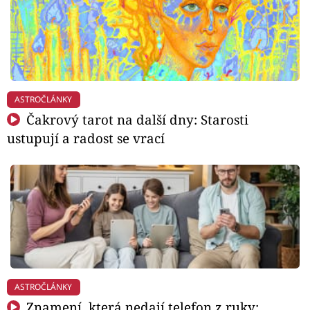
ASTROČLÁNKY
Čakrový tarot na další dny: Starosti
ustupují a radost se vrací
ASTROČLÁNKY
Znamení, která nedají telefon z ruky: