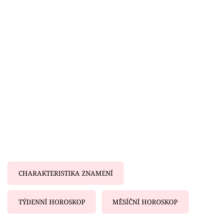
Horoskopy
Sledujte prima+
Filmový festival Karlovy Vary
Pořady
Mámy sobě
Přihlášení
Sledujte nás
CHARAKTERISTIKA ZNAMENÍ
TÝDENNÍ HOROSKOP
MĚSÍČNÍ HOROSKOP