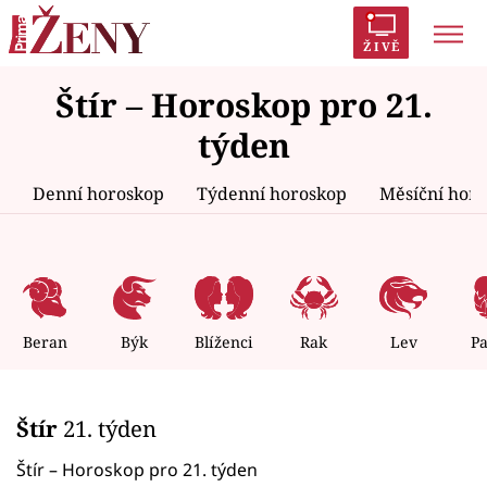
ŽIVĚ
Štír – Horoskop pro 21.
Trendy:
Polabí
Inspekce
Prostřeno!
AYTO?
týden
Módní alarm
Zrádci
Proměny
Denní horoskop
Týdenní horoskop
Měsíční hor
Témata
Celebrity
Beran
Býk
Blíženci
Rak
Lev
P
Vztahy
Štír
21. týden
Seriály
Štír – Horoskop pro 21. týden