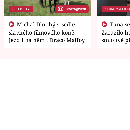
CELEBRITY
SERIÁLY A FIL
8 fotografií
Michal Dlouhý v sedle
Tuna se chtěl vrátit domů.
slavného filmového koně.
Zarazilo ho
Jezdil na něm i Draco Malfoy
smlouvě př
zemřít