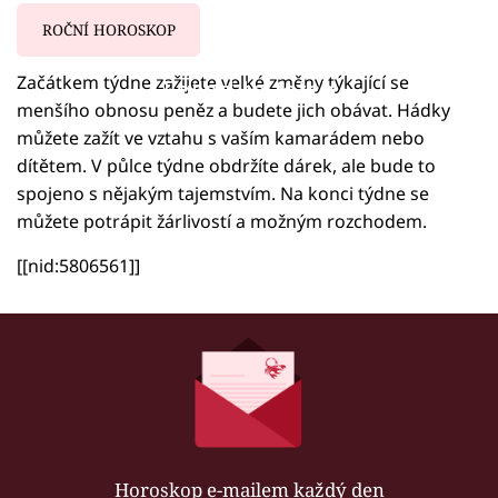
ROČNÍ HOROSKOP
Začátkem týdne zažijete velké změny týkající se
Failed to fetch
menšího obnosu peněz a budete jich obávat. Hádky
můžete zažít ve vztahu s vaším kamarádem nebo
dítětem. V půlce týdne obdržíte dárek, ale bude to
spojeno s nějakým tajemstvím. Na konci týdne se
můžete potrápit žárlivostí a možným rozchodem.
[[nid:5806561]]
Horoskop e-mailem každý den