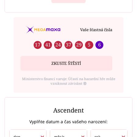
Vaše šťastná čísla
17
41
24
37
29
5
6
ZKUSTE ŠTĚSTÍ
Ministerstvo financí varuje: Účastí na hazardní hře může
vzniknout závislost ⑱
Ascendent
Vyplňte datum a čas vašeho narození: