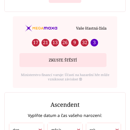
Vaše šťastná čísla
17
21
13
26
9
32
3
ZKUSTE ŠTĚSTÍ
Ministerstvo financí varuje: Účastí na hazardní hře může
vzniknout závislost ⑱
Ascendent
Vyplňte datum a čas vašeho narození: