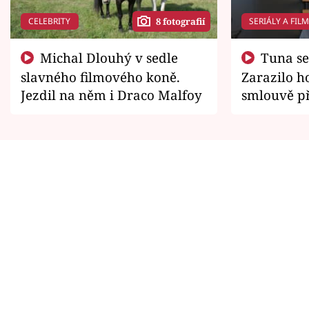
CELEBRITY
SERIÁLY A FIL
8 fotografií
Michal Dlouhý v sedle
Tuna se chtěl vrátit domů.
slavného filmového koně.
Zarazilo ho
Jezdil na něm i Draco Malfoy
smlouvě př
zemřít