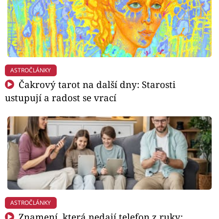
ASTROČLÁNKY
Čakrový tarot na další dny: Starosti
ustupují a radost se vrací
ASTROČLÁNKY
Znamení, která nedají telefon z ruky: