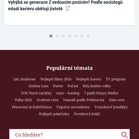
Vyhýbá se generace Z vedoucím pozicím? Podle sociologů
mladí kariéru obětují jistotě
Populární témata
Jak zhubnout
Nejlepší filmy 2024
Nejlepší horory
TV program
Změna času
Partie
Počasí
Kdy budou volby
ZOO Nové začátky
Auto – katalog
7 pádů Honzy Dědka
Volby 2025
Svařené víno
Tatarák podle Pohlreicha
Aloe vera
Pěstování lichořeřišnice
Výpočet ascendentu
Tvarohové knedlíky
Nejlepší palačinky
Švestkový koláč