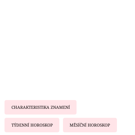
Horoskopy
Sledujte prima+
Filmový festival Karlovy Vary
Pořady
Mámy sobě
Přihlášení
Sledujte nás
CHARAKTERISTIKA ZNAMENÍ
TÝDENNÍ HOROSKOP
MĚSÍČNÍ HOROSKOP