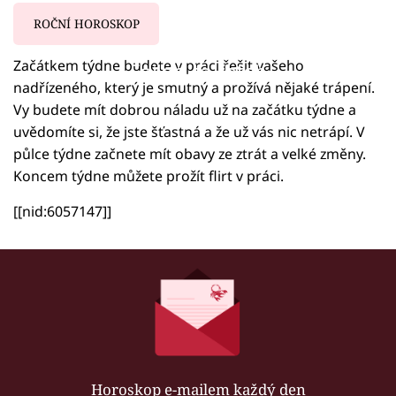
ROČNÍ HOROSKOP
Začátkem týdne budete v práci řešit vašeho
Failed to fetch
nadřízeného, který je smutný a prožívá nějaké trápení.
Vy budete mít dobrou náladu už na začátku týdne a
uvědomíte si, že jste šťastná a že už vás nic netrápí. V
půlce týdne začnete mít obavy ze ztrát a velké změny.
Koncem týdne můžete prožít flirt v práci.
[[nid:6057147]]
Horoskop e-mailem každý den