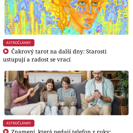
ASTROČLÁNKY
Čakrový tarot na další dny: Starosti
ustupují a radost se vrací
ASTROČLÁNKY
Znamení, která nedají telefon z ruky: