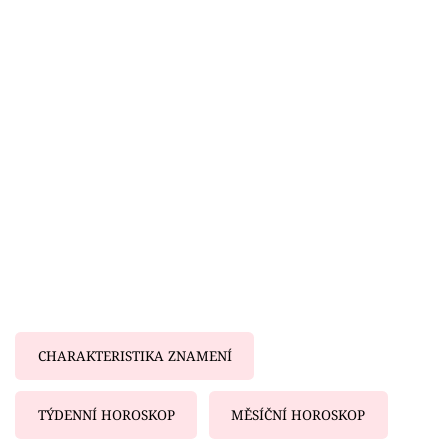
Horoskopy
Sledujte prima+
Filmový festival Karlovy Vary
Pořady
Mámy sobě
Přihlášení
Sledujte nás
CHARAKTERISTIKA ZNAMENÍ
TÝDENNÍ HOROSKOP
MĚSÍČNÍ HOROSKOP