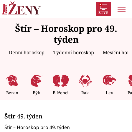
ŽIVĚ
Štír – Horoskop pro 49.
Trendy:
Polabí
Inspekce
Prostřeno!
AYTO?
týden
Módní alarm
Zrádci
Proměny
Denní horoskop
Týdenní horoskop
Měsíční hor
Témata
Celebrity
Beran
Býk
Blíženci
Rak
Lev
P
Vztahy
Štír
49. týden
Seriály
Štír – Horoskop pro 49. týden