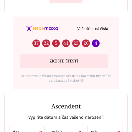
Vaše šťastná čísla
37
22
5
41
23
26
4
ZKUSTE ŠTĚSTÍ
Ministerstvo financí varuje: Účastí na hazardní hře může
vzniknout závislost ⑱
Ascendent
Vyplňte datum a čas vašeho narození: