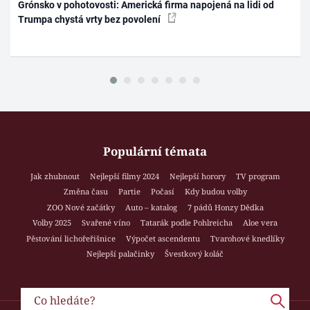
Grónsko v pohotovosti: Americká firma napojená na lidi od
Trumpa chystá vrty bez povolení
Populární témata
Jak zhubnout
Nejlepší filmy 2024
Nejlepší horory
TV program
Změna času
Partie
Počasí
Kdy budou volby
ZOO Nové začátky
Auto – katalog
7 pádů Honzy Dědka
Volby 2025
Svařené víno
Tatarák podle Pohlreicha
Aloe vera
Pěstování lichořeřišnice
Výpočet ascendentu
Tvarohové knedlíky
Nejlepší palačinky
Švestkový koláč