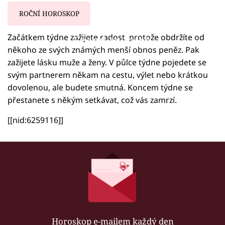
ROČNÍ HOROSKOP
Začátkem týdne zažijete radost, protože obdržíte od
Failed to fetch
někoho ze svých známých menší obnos peněz. Pak
zažijete lásku muže a ženy. V půlce týdne pojedete se
svým partnerem někam na cestu, výlet nebo krátkou
dovolenou, ale budete smutná. Koncem týdne se
přestanete s někým setkávat, což vás zamrzí.
[[nid:6259116]]
Horoskop e-mailem každý den