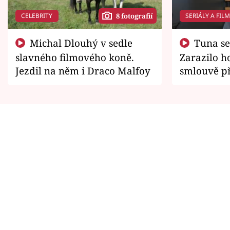
CELEBRITY
SERIÁLY A FIL
8 fotografií
Michal Dlouhý v sedle
Tuna se chtěl vrátit domů.
slavného filmového koně.
Zarazilo ho
Jezdil na něm i Draco Malfoy
smlouvě př
zemřít